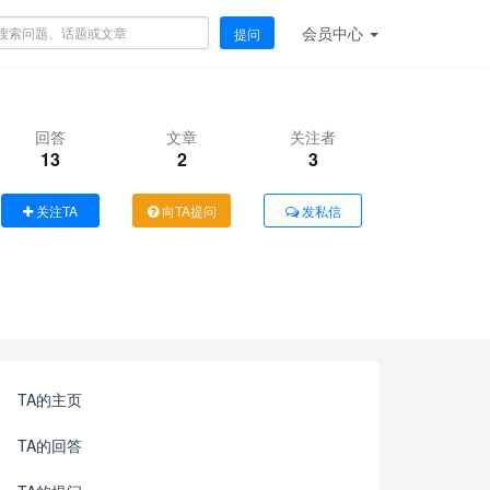
会员
中心
提问
回答
文章
关注者
13
2
3
关注TA
向TA提问
发私信
TA的主页
TA的回答