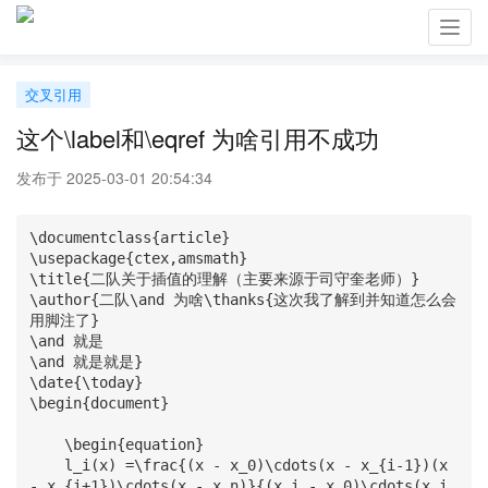
Toggl
navig
交叉引用
这个\label和\eqref 为啥引用不成功
发布于 2025-03-01 20:54:34
\documentclass{article}

\usepackage{ctex,amsmath}

\title{二队关于插值的理解（主要来源于司守奎老师）}

\author{二队\and 为啥\thanks{这次我了解到并知道怎么会
用脚注了}

\and 就是

\and 就是就是}

\date{\today}

\begin{document}

    \begin{equation}

    l_i(x) =\frac{(x - x_0)\cdots(x - x_{i-1})(x 
- x_{i+1})\cdots(x - x_n)}{(x_i - x_0)\cdots(x_i 