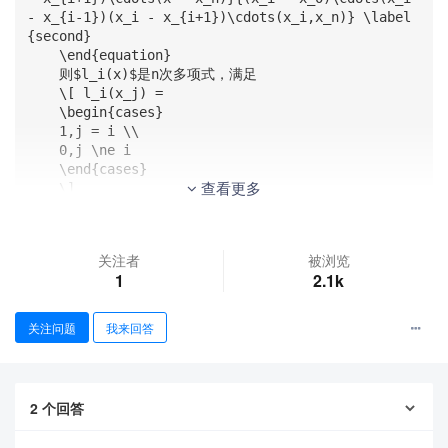
- x_{i-1})(x_i - x_{i+1})\cdots(x_i,x_n)} \label
{second}

    \end{equation}

    则$l_i(x)$是n次多项式，满足

    \[ l_i(x_j) = 

    \begin{cases}

    1,j = i \\

    0,j \ne i 

    \end{cases}

查看更多
    \]

    所以令

    \begin{equation}

    L_n(x) = \sum_{i=0}^n y_il_i 

关注者
被浏览
    \end{equation}

1
2.1k
    初学者可能不太明白公式具备的含义，首先\eqref{secon
d}

\end{document} 
关注问题
我来回答
第11行跟第24行
2
个回答