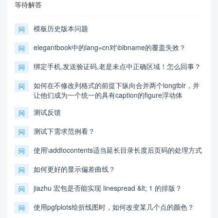
等待解答
模板历史版本问题
问
elegantbook中的lang=cn对\bibname的覆盖失效？
问
绑定手机,发送验证码,老是未点中正确区域！怎么回事？
问
如何在不修改列格式的前提下纵向合并两个longtblr，并
问
让他们成为一个统一的具有caption的figure浮动体
测试反馈
问
测试下需求范例看？
问
使用\addtocontents适当延长目录长度后页码的处理方式
问
如何更好的显示偏差曲线？
问
jiazhu 宏包是否能实现 linespread &lt; 1 的排版？
问
使用pgfplots绘折线图时，如何改变某几个点的颜色？
问