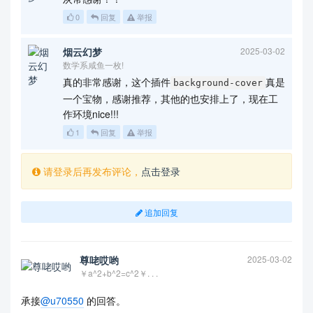
0
回复
举报
烟云幻梦
2025-03-02
数学系咸鱼一枚!
真的非常感谢，这个插件
真是
background-cover
一个宝物，感谢推荐，其他的也安排上了，现在工
作环境nice!!!
1
回复
举报
请登录后再发布评论，
点击登录
追加回复
尊咾哎哟
2025-03-02
￥a^2+b^2=c^2￥. . .
承接
@u70550
的回答。