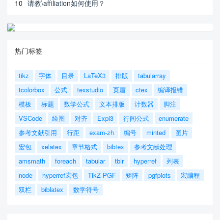
10
请教\affiliation如何使用？
热门标签
tikz
字体
目录
LaTeX3
排版
tabularray
tcolorbox
公式
texstudio
页眉
ctex
编译报错
模板
标题
数学公式
文本排版
计数器
脚注
VSCode
绘图
对齐
Expl3
行间公式
enumerate
参考文献引用
行距
exam-zh
编号
minted
图片
宏包
xelatex
章节格式
bibtex
参考文献处理
amsmath
foreach
tabular
tblr
hyperref
列表
node
hyperref宏包
TikZ-PGF
矩阵
pgfplots
宏编程
双栏
biblatex
数学符号