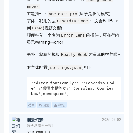
cover
主题插件：
(应该是夜间模式)
one dark pro
字体：我用的是
,中文会FallBack
Cascidia Code
到
(霞鹜文楷)
LXGW
顺便种草一个名为
的插件，可在行内
Error Lens
显示warning与error
另外，您写的模板
才是真的很养眼~
Beauty Book
附字体配置(
)如下：
settings.json
"editor.fontFamily": "'Cascadia Cod
e',\"霞鹜文楷等宽\",Consolas,'Courier 
New',monospace",
0
回复
举报
烟云幻梦
2025-03-02
数学系咸鱼一枚!
灰常感谢！！