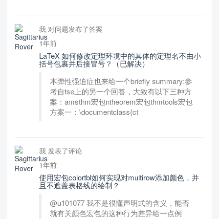
我 对问题发布了答案
1年前
LaTeX 如何修改定理环境中的具体的定理名不由小
括号包裹并后接冒号？（已解决）
本弹性强迫症也来给一个briefly summary:参
考自tse上的另一个回答，大致有以下三种方
案：amsthm宏包ntheorem宏包thmtools宏包
方案一：\documentclass{ct
我 发表了评论
1年前
使用宏包colortbl如何实现对multirow添加颜色，并
且不遮盖表格线的绘制？
@u101077 我不是很懂声明式的含义，能否
就有关颜色宏包的这种行为差异给一点例