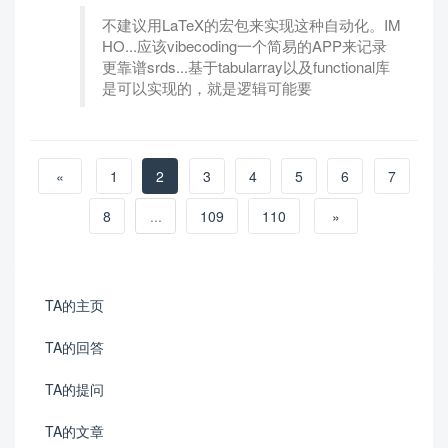
不建议用LaTeX的宏包来实现这种自动化。IM
HO...应该vibecoding一个简易的APP来记录
更靠谱srds...基于tabularray以及functional库
是可以实现的，就是逻辑可能要
«
1
2
3
4
5
6
7
8
...
109
110
»
TA的主页
TA的回答
TA的提问
TA的文章