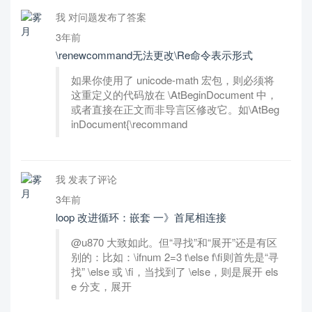
我 对问题发布了答案
3年前
\renewcommand无法更改\Re命令表示形式
如果你使用了 unicode-math 宏包，则必须将
这重定义的代码放在 \AtBeginDocument 中，
或者直接在正文而非导言区修改它。如\AtBeg
inDocument{\recommand
我 发表了评论
3年前
loop 改进循环：嵌套 一》首尾相连接
@u870 大致如此。但“寻找”和“展开”还是有区
别的：比如：\ifnum 2=3 t\else f\fi则首先是“寻
找” \else 或 \fi，当找到了 \else，则是展开 els
e 分支，展开