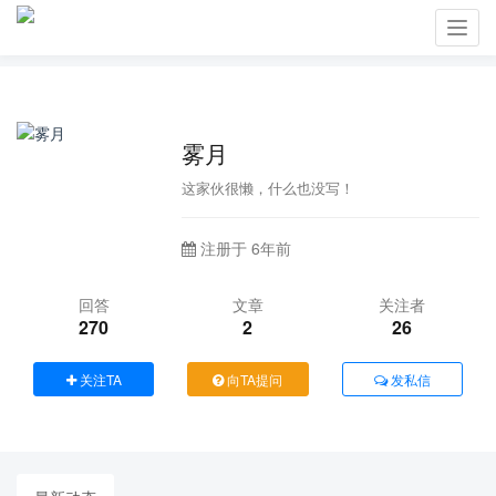
Toggl
navig
雾月
这家伙很懒，什么也没写！
注册于 6年前
回答
文章
关注者
270
2
26
关注TA
向TA提问
发私信