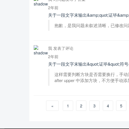
2年前
关于一段文字末输出&amp;quot;证毕&amp
抱歉，是我问题未叙述清晰，已修改问
我 发表了评论
2年前
关于一段文字末输出&quot;证毕&quot;
这样需要判断方块是否需要换行，手动添加pa
after upper 中添加方块，不方便
«
1
2
3
4
5