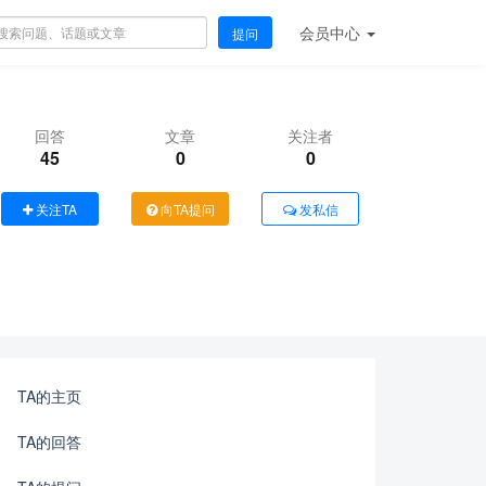
会员
中心
提问
回答
文章
关注者
45
0
0
关注TA
向TA提问
发私信
TA的主页
TA的回答