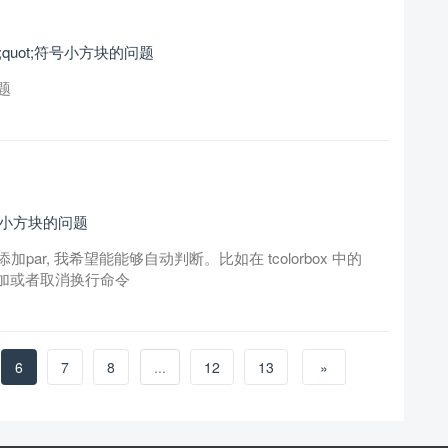
;quot;符号小方块的问题
题
符号小方块的问题
r, 我希望能能够自动判断。比如在 tcolorbox 中的
手动添加或者取消换行命令
6
7
8
...
12
13
»