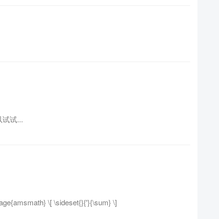
试试...
math} \[ \sideset{}{'}{\sum} \]