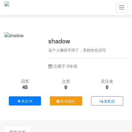
Toggl
navig
shadow
这个人懒得不得了，竟然啥也没写
注册于 5年前
回答
文章
关注者
45
0
0
关注TA
向TA提问
发私信