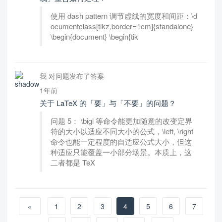
使用 dash pattern 调节虚线的宽度和间距：\d
ocumentclass[tikz,border=1cm]{standalone}
\begin{document} \begin{tik
我 对问题发布了答案
1年前
关于 LaTeX 的「要」与「不要」的问题？
问题 5： \bigl 等命令能更加随意的改变定界
符的大小以适应不同大小的公式，\left, \right
命令也能一定程度的自适应公式大小，但这
种适应只能覆盖一小部分场景。本质上，这
二者都是 TeX
«
1
2
3
4
5
6
7