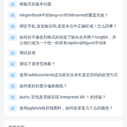
模板历史版本问题
问
elegantbook中的lang=cn对\bibname的覆盖失效？
问
绑定手机,发送验证码,老是未点中正确区域！怎么回事？
问
如何在不修改列格式的前提下纵向合并两个longtblr，并
问
让他们成为一个统一的具有caption的figure浮动体
测试反馈
问
测试下需求范例看？
问
使用\addtocontents适当延长目录长度后页码的处理方式
问
如何更好的显示偏差曲线？
问
jiazhu 宏包是否能实现 linespread &lt; 1 的排版？
问
使用pgfplots绘折线图时，如何改变某几个点的颜色？
问