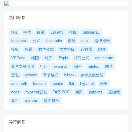
热门标签
tikz
字体
目录
LaTeX3
排版
tabularray
tcolorbox
公式
texstudio
页眉
ctex
编译报错
模板
标题
数学公式
文本排版
计数器
脚注
VSCode
绘图
对齐
Expl3
行间公式
enumerate
参考文献引用
行距
exam-zh
编号
minted
图片
宏包
xelatex
章节格式
bibtex
参考文献处理
amsmath
foreach
tabular
tblr
hyperref
列表
node
hyperref宏包
TikZ-PGF
矩阵
pgfplots
宏编程
双栏
biblatex
数学符号
等待解答