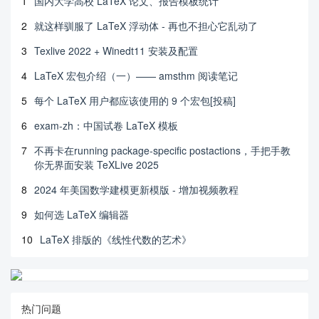
1
国内大学高校 LaTeX 论文、报告模板统计
2
就这样驯服了 LaTeX 浮动体 - 再也不担心它乱动了
3
Texlive 2022 + Winedt11 安装及配置
4
LaTeX 宏包介绍（一）—— amsthm 阅读笔记
5
每个 LaTeX 用户都应该使用的 9 个宏包[投稿]
6
exam-zh：中国试卷 LaTeX 模板
7
不再卡在running package-specific postactions，手把手教
你无界面安装 TeXLive 2025
8
2024 年美国数学建模更新模版 - 增加视频教程
9
如何选 LaTeX 编辑器
10
LaTeX 排版的《线性代数的艺术》
热门问题