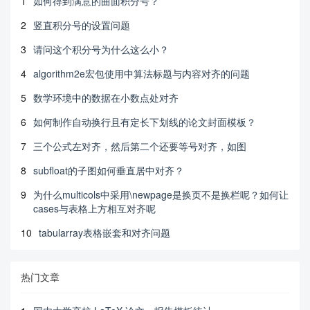
1
如何得到满意的曲面积分号？
2
竖直积分号的设置问题
3
请问这个积分号为什么这么小？
4
algorithm2e宏包使用中算法标题与内容对齐的问题
5
数学环境中的数据在小数点处对齐
6
如何制作自动换行且有定长下划线的论文封面模板？
7
三个公式左对齐，然后第二个还要等号对齐，如图
8
subfloat的子图如何垂直居中对齐？
9
为什么multicols中采用\newpage是换页不是换栏呢？如何让
cases与表格上方相互对齐呢
10
tabularray表格嵌套和对齐问题
热门文章