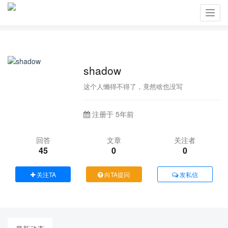
Toggl
navig
shadow
这个人懒得不得了，竟然啥也没写
注册于 5年前
回答
文章
关注者
45
0
0
关注TA
向TA提问
发私信