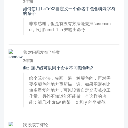
2年前
如何使用 LaTeX3自定义一个命名中包含特殊字符
的命令
非常感谢，但是有没有方法能去掉 \usenam
e，只用\cmd_1_a 来输出命令
我 对问题发布了答案
2年前
tikz 画折线可以同个命令不同颜色吗?
给个笨办法，先画一遍一种颜色的，再对需
要变颜色的地方重新描一遍。如果图形有比
较多重复的地方，可以设置自定义宏减少工
作量。另外不知道能不能做一个这样的功
能：能只对 draw 的某一 x 和 y 的坐标范
我 发表了评论