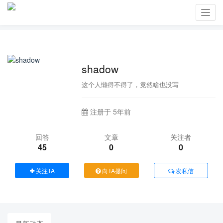
Toggl
navig
shadow
这个人懒得不得了，竟然啥也没写
注册于 5年前
回答
文章
关注者
45
0
0
关注TA
向TA提问
发私信