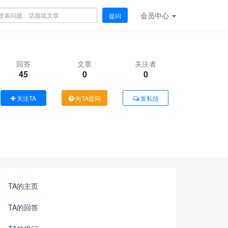
会员
中心
提问
回答
文章
关注者
45
0
0
关注TA
向TA提问
发私信
TA的主页
TA的回答