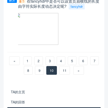
解决
在fancyhdr中是否可以设置页眉横线的长度
5
由字符实际长度动态决定呢?
fancyhdr
«
1
2
3
4
5
6
7
8
9
10
11
»
TA的主页
TA的回答