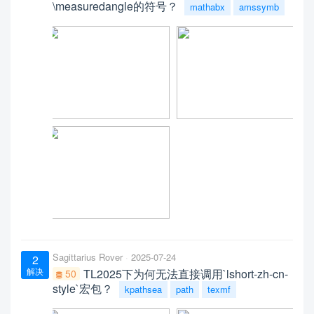
\measuredangle的符号？
mathabx
amssymb
Sagittarius Rover
2025-07-24
2
解决
TL2025下为何无法直接调用`lshort-zh-cn-
50
style`宏包？
kpathsea
path
texmf