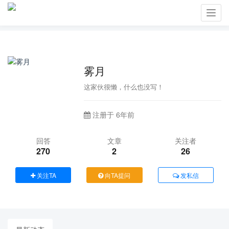
Toggl
navig
雾月
这家伙很懒，什么也没写！
注册于 6年前
回答
文章
关注者
270
2
26
关注TA
向TA提问
发私信