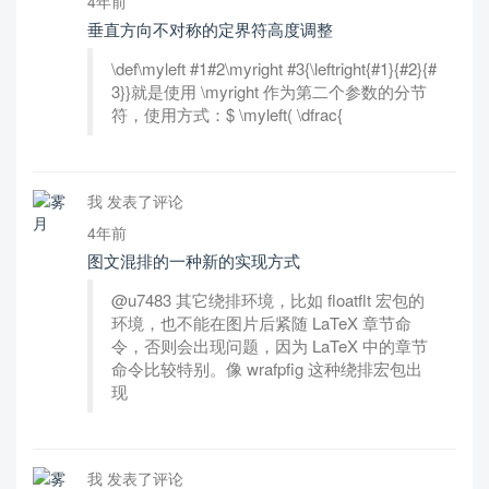
4年前
垂直方向不对称的定界符高度调整
\def\myleft #1#2\myright #3{\leftright{#1}{#2}{#
3}}就是使用 \myright 作为第二个参数的分节
符，使用方式：$ \myleft( \dfrac{
我 发表了评论
4年前
图文混排的一种新的实现方式
@u7483 其它绕排环境，比如 floatflt 宏包的
环境，也不能在图片后紧随 LaTeX 章节命
令，否则会出现问题，因为 LaTeX 中的章节
命令比较特别。像 wrafpfig 这种绕排宏包出
现
我 发表了评论