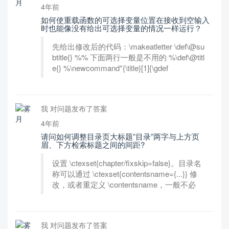
4年前
如何使重载函数的可选择变量位置在接收到空输入
时也能像没有给出可选择变量的情况一样运行？
先给出修改后的代码：\makeatletter \def\@su
btitle{} %% 下面两行一般是不用的 %\def\@titl
e{} %\newcommand*{\title}[1]{\gdef
我 对问题发布了答案
4年前
请问如何调整目录页大标题”目录”两字与上方页
眉、下方检索标题之间的间距?
设置 \ctexset{chapter/fixskip=false}。目录名
称可以通过 \ctexset{contentsname={...}} 修
改，或者重定义 \contentsname，一般不必
我 对问题发布了答案