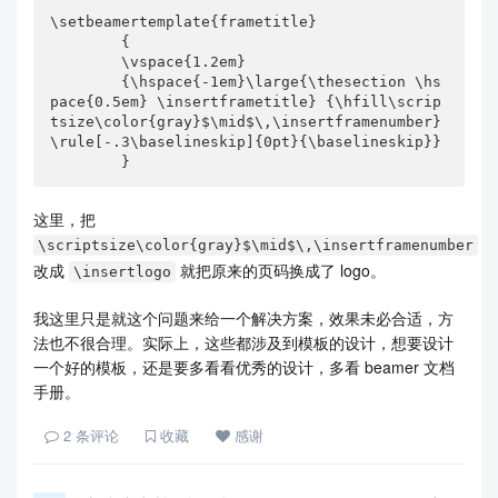
\setbeamertemplate{frametitle}

        {

        \vspace{1.2em}

        {\hspace{-1em}\large{\thesection \hs
pace{0.5em} \insertframetitle} {\hfill\scrip
tsize\color{gray}$\mid$\,\insertframenumber} 
\rule[-.3\baselineskip]{0pt}{\baselineskip}}

        }
这里，把
\scriptsize\color{gray}$\mid$\,\insertframenumber
改成
就把原来的页码换成了 logo。
\insertlogo
我这里只是就这个问题来给一个解决方案，效果未必合适，方
法也不很合理。实际上，这些都涉及到模板的设计，想要设计
一个好的模板，还是要多看看优秀的设计，多看 beamer 文档
手册。
2
条评论
收藏
感谢