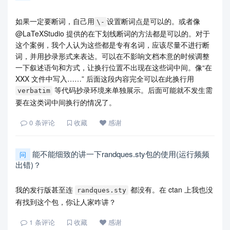
如果一定要断词，自己用
设置断词点是可以的。或者像
\-
@LaTeXStudio 提供的在下划线断词的方法都是可以的。对于
这个案例，我个人认为这些都是专有名词，应该尽量不进行断
词，并用抄录形式来表达。可以在不影响文档本意的时候调整
一下叙述语句和方式，让换行位置不出现在这些词中间。像“在
XXX 文件中写入……” 后面这段内容完全可以在此换行用
等代码抄录环境来单独展示。后面可能就不发生需
verbatim
要在这类词中间换行的情况了。
0
条评论
收藏
感谢
能不能细致的讲一下randques.sty包的使用(运行频频
问
出错)？
我的发行版甚至连
都没有。在 ctan 上我也没
randques.sty
有找到这个包，你让人家咋讲？
1
条评论
收藏
感谢