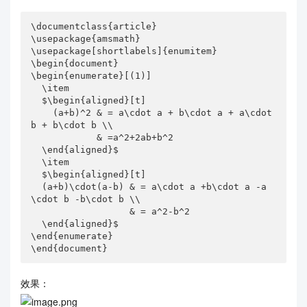
\documentclass{article}

\usepackage{amsmath}

\usepackage[shortlabels]{enumitem}

\begin{document}

\begin{enumerate}[(1)]

  \item 

  $\begin{aligned}[t]

    (a+b)^2 & = a\cdot a + b\cdot a + a\cdot 
b + b\cdot b \\ 

            & =a^2+2ab+b^2

  \end{aligned}$

  \item  

  $\begin{aligned}[t] 

  (a+b)\cdot(a-b) & = a\cdot a +b\cdot a -a
\cdot b -b\cdot b \\ 

                  & = a^2-b^2

  \end{aligned}$

\end{enumerate}

\end{document}
效果：