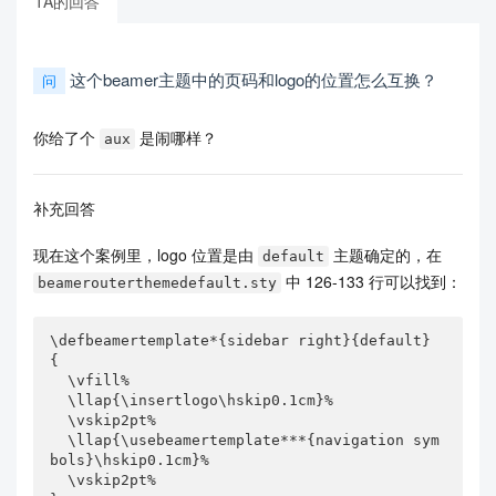
TA的回答
这个beamer主题中的页码和logo的位置怎么互换？
问
你给了个
是闹哪样？
aux
补充回答
现在这个案例里，logo 位置是由
主题确定的，在
default
中 126-133 行可以找到：
beamerouterthemedefault.sty
\defbeamertemplate*{sidebar right}{default}

{

  \vfill%

  \llap{\insertlogo\hskip0.1cm}%

  \vskip2pt%

  \llap{\usebeamertemplate***{navigation sym
bols}\hskip0.1cm}%

  \vskip2pt%
