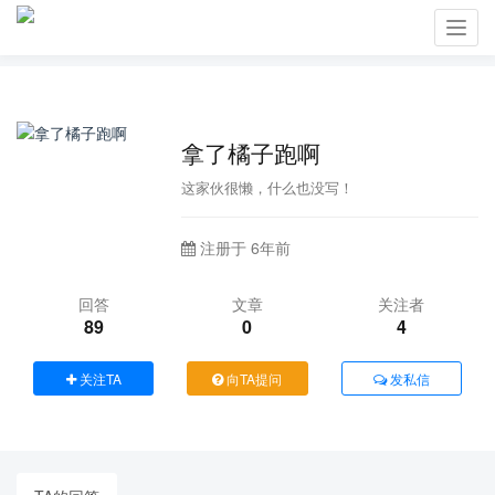
Toggl
navig
拿了橘子跑啊
这家伙很懒，什么也没写！
注册于 6年前
回答
文章
关注者
89
0
4
关注TA
向TA提问
发私信