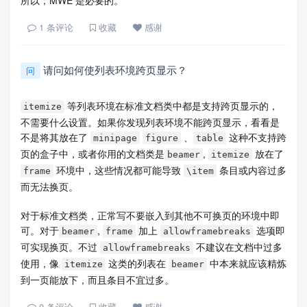
所以，MWE 是必要的。
1
条评论
收藏
感谢
请问如何使列表环境跨页显示？
问
等列表环境在标准文档类中都是支持跨页显示的，
itemize
不需要什么设置。如果你发现列表环境不能跨页显示，看看是
不是将其放在了
、
这种不支持跨
minipage
figure
table
页的盒子中，或者你用的文档类是
,
放在了
beamer
itemize
环境中，这些情况都可能导致
条目或内容过多
frame
\item
而无法换页。
对于标准文档类，正常写不要嵌入到其他不可换页的环境中即
可。对于
,
加上
选项即
beamer
frame
allowframebreaks
可实现换页。不过
不建议在文档中过多
allowframebreaks
使用，像
这类的列表在
中本来就应该精炼
itemize
beamer
到一页能放下，而且条目不宜过多。
0
条评论
收藏
感谢