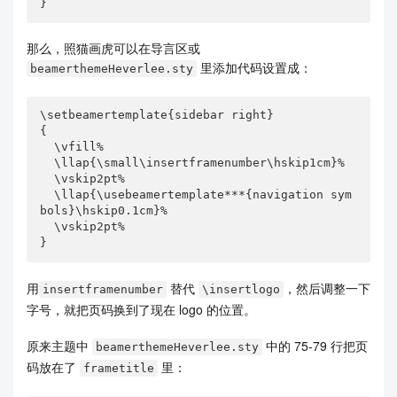
}
那么，照猫画虎可以在导言区或
里添加代码设置成：
beamerthemeHeverlee.sty
\setbeamertemplate{sidebar right}

{

  \vfill%

  \llap{\small\insertframenumber\hskip1cm}%

  \vskip2pt%

  \llap{\usebeamertemplate***{navigation sym
bols}\hskip0.1cm}%

  \vskip2pt%

}
用
替代
，然后调整一下
insertframenumber
\insertlogo
字号，就把页码换到了现在 logo 的位置。
原来主题中
中的 75-79 行把页
beamerthemeHeverlee.sty
码放在了
里：
frametitle