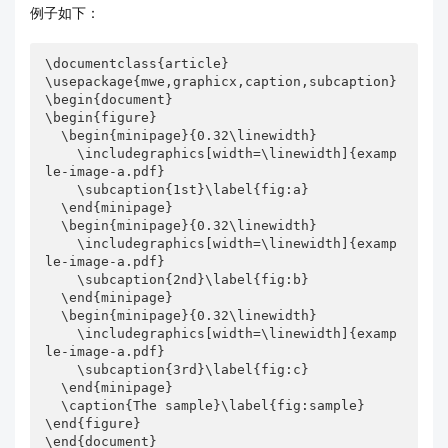
例子如下：
\documentclass{article}

\usepackage{mwe,graphicx,caption,subcaption}

\begin{document}

\begin{figure}

  \begin{minipage}{0.32\linewidth}

    \includegraphics[width=\linewidth]{examp
le-image-a.pdf}

    \subcaption{1st}\label{fig:a}

  \end{minipage}

  \begin{minipage}{0.32\linewidth}

    \includegraphics[width=\linewidth]{examp
le-image-a.pdf}

    \subcaption{2nd}\label{fig:b}

  \end{minipage}

  \begin{minipage}{0.32\linewidth}

    \includegraphics[width=\linewidth]{examp
le-image-a.pdf}

    \subcaption{3rd}\label{fig:c}

  \end{minipage}

  \caption{The sample}\label{fig:sample}

\end{figure}

\end{document}