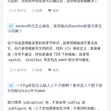
引起的，当你把环境名改写正确以后，这些错误就都解决了。
0
条评论
收藏
感谢
section样式怎么修改，使得输出的section标题为英文
问
小写啊？
这个应该是模板设置好的章节样式，如果用模板就不要去改
它。自己参照模板写文档的话，找到
相应定义，直接修
cls
改（非常不建议，特别是修改 TDS 下的模板）或者用
、
等宏包去 patch 部分语句修改。
xpatch
etoolbox
0
条评论
收藏
感谢
一个Fig里面怎么输入三个子图啊？要求是三个图下面
问
分别标记a,b,c作为label
我习惯用
包，不喜欢用
或
subcaption
subfig
包（三个宏包两两相互冲突，不要同时加载）。
subfigure