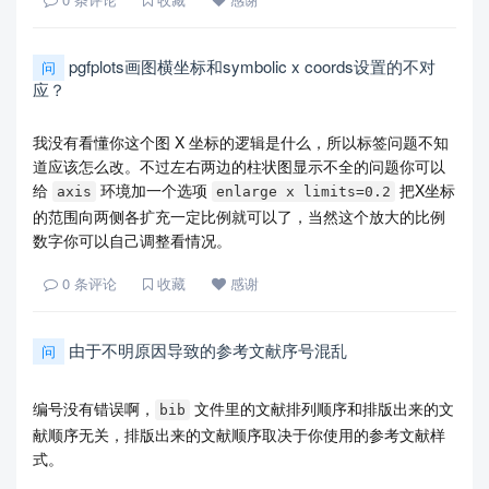
pgfplots画图横坐标和symbolic x coords设置的不对
问
应？
我没有看懂你这个图 X 坐标的逻辑是什么，所以标签问题不知
道应该怎么改。不过左右两边的柱状图显示不全的问题你可以
给
环境加一个选项
把X坐标
axis
enlarge x limits=0.2
的范围向两侧各扩充一定比例就可以了，当然这个放大的比例
数字你可以自己调整看情况。
0
条评论
收藏
感谢
由于不明原因导致的参考文献序号混乱
问
编号没有错误啊，
文件里的文献排列顺序和排版出来的文
bib
献顺序无关，排版出来的文献顺序取决于你使用的参考文献样
式。