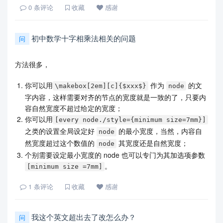
0
条评论
收藏
感谢
初中数学十字相乘法相关的问题
问
方法很多，
你可以用
作为
的文
\makebox[2em][c]{$xxx$}
node
字内容，这样需要对齐的节点的宽度就是一致的了，只要内
容自然宽度不超过给定的宽度；
你可以用
[every node./style={minimum size=7mm}]
之类的设置全局设定好
的最小宽度，当然，内容自
node
然宽度超过这个数值的
其宽度还是自然宽度；
node
个别需要设定最小宽度的 node 也可以专门为其加选项参数
。
[minimum size =7mm]
1
条评论
收藏
感谢
我这个英文超出去了改怎么办？
问