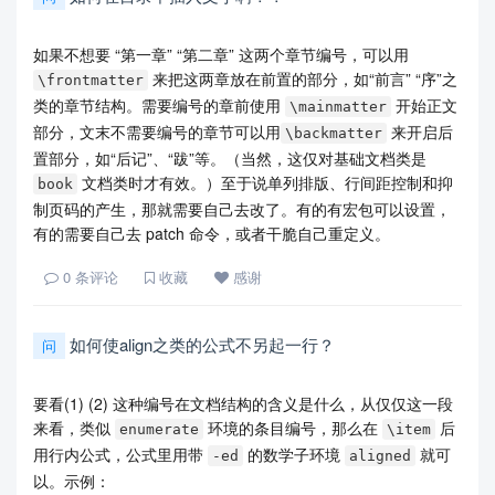
如果不想要 “第一章” “第二章” 这两个章节编号，可以用
来把这两章放在前置的部分，如“前言” “序”之
\frontmatter
类的章节结构。需要编号的章前使用
开始正文
\mainmatter
部分，文末不需要编号的章节可以用
来开启后
\backmatter
置部分，如“后记”、“跋”等。（当然，这仅对基础文档类是
文档类时才有效。）至于说单列排版、行间距控制和抑
book
制页码的产生，那就需要自己去改了。有的有宏包可以设置，
有的需要自己去 patch 命令，或者干脆自己重定义。
0
条评论
收藏
感谢
如何使align之类的公式不另起一行？
问
要看(1) (2) 这种编号在文档结构的含义是什么，从仅仅这一段
来看，类似
环境的条目编号，那么在
后
enumerate
\item
用行内公式，公式里用带
的数学子环境
就可
-ed
aligned
以。示例：