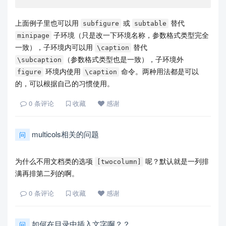
上面例子里也可以用
或
替代
subfigure
subtable
子环境（只是改一下环境名称，参数格式类型完全
minipage
一致），子环境内可以用
替代
\caption
（参数格式类型也是一致），子环境外
\subcaption
环境内使用
命令。两种用法都是可以
figure
\caption
的，可以根据自己的习惯使用。
0
条评论
收藏
感谢
multicols相关的问题
问
为什么不用文档类的选项
呢？默认就是一列排
[twocolumn]
满再排第二列的啊。
0
条评论
收藏
感谢
如何在目录中插入文字啊？？
问