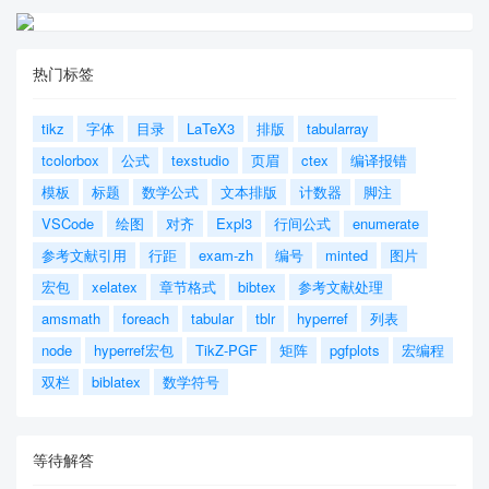
热门标签
tikz
字体
目录
LaTeX3
排版
tabularray
tcolorbox
公式
texstudio
页眉
ctex
编译报错
模板
标题
数学公式
文本排版
计数器
脚注
VSCode
绘图
对齐
Expl3
行间公式
enumerate
参考文献引用
行距
exam-zh
编号
minted
图片
宏包
xelatex
章节格式
bibtex
参考文献处理
amsmath
foreach
tabular
tblr
hyperref
列表
node
hyperref宏包
TikZ-PGF
矩阵
pgfplots
宏编程
双栏
biblatex
数学符号
等待解答