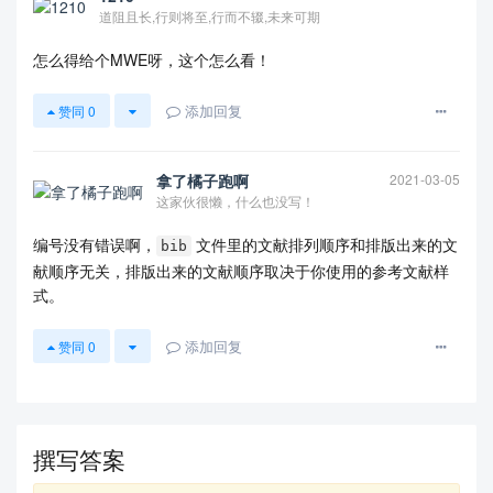
道阻且长,行则将至,行而不辍,未来可期
怎么得给个MWE呀，这个怎么看！
添加回复
赞同
0
拿了橘子跑啊
2021-03-05
这家伙很懒，什么也没写！
编号没有错误啊，
文件里的文献排列顺序和排版出来的文
bib
献顺序无关，排版出来的文献顺序取决于你使用的参考文献样
式。
添加回复
赞同
0
撰写答案