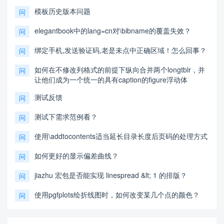
模板历史版本问题
问
elegantbook中的lang=cn对\bibname的覆盖失效？
问
绑定手机,发送验证码,老是未点中正确区域！怎么回事？
问
如何在不修改列格式的前提下纵向合并两个longtblr，并
问
让他们成为一个统一的具有caption的figure浮动体
测试反馈
问
测试下需求范例看？
问
使用\addtocontents适当延长目录长度后页码的处理方式
问
如何更好的显示偏差曲线？
问
jiazhu 宏包是否能实现 linespread &lt; 1 的排版？
问
使用pgfplots绘折线图时，如何改变某几个点的颜色？
问