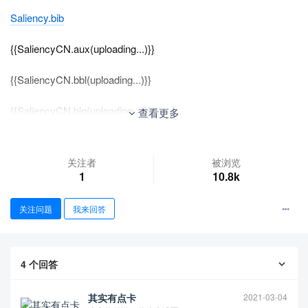
Saliency.bib
{{SaliencyCN.aux(uploading...)}}
{{SaliencyCN.bbl(uploading...)}}
{{SaliencyCN.blg(uploading...)}}
查看更多
{{SaliencyCN.brf(uploading...)}}
关注者
被浏览
{{SaliencyCN.fdb_latexmk(uploading...)}}
1
10.8k
{{SaliencyCN.fls(uploading...)}}
关注问题
我来回答
{{SaliencyCN.log(uploading...)}}
4
个回答
SaliencyCN.pdf
{{SaliencyCN.synctex(busy)(uploading...)}}
其实有点卡
2021-03-04