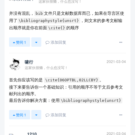
这家伙很懒，什么也没写！
SaliencyCN.tex
并没有混乱，
文件只是文献数据库而已，如果在导言区使
bib
用了
，则文末的参考文献输
\bibliographystyle{unsrt}
出顺序就是你在前面
的顺序
\cite{}
添加回复
赞同
1
啸行
2021-03-04
这家伙很懒，什么也没写！
首先你应该写的是
。
\cite{06OPTBL,02LLCBY}
接下来要告诉你一个基础知识：引用的顺序不等于文后参考文
献列出的顺序。
最后告诉你解决方案：使用
\bibliographystyle{unsrt}
添加回复
赞同
1
1210
2021-03-04