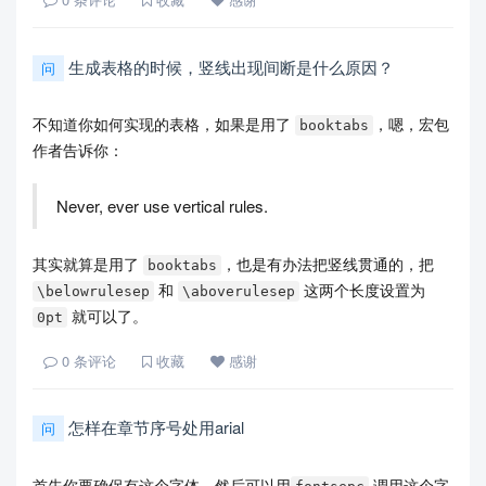
生成表格的时候，竖线出现间断是什么原因？
问
不知道你如何实现的表格，如果是用了
，嗯，宏包
booktabs
作者告诉你：
Never, ever use vertical rules.
其实就算是用了
，也是有办法把竖线贯通的，把
booktabs
和
这两个长度设置为
\belowrulesep
\aboverulesep
就可以了。
0pt
0
条评论
收藏
感谢
怎样在章节序号处用arial
问
首先你要确保有这个字体，然后可以用
调用这个字