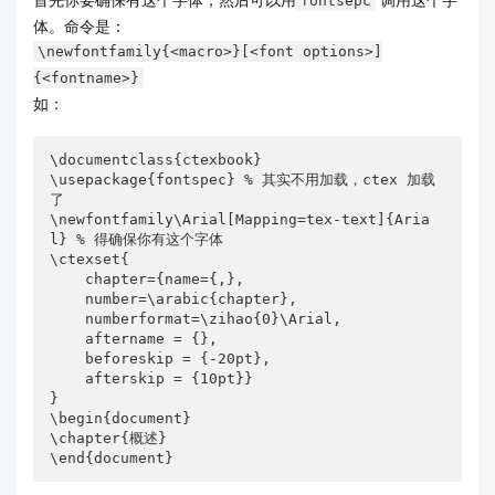
fontsepc
体。命令是：
\newfontfamily{<macro>}[<font options>]
{<fontname>}
如：
\documentclass{ctexbook}

\usepackage{fontspec} % 其实不用加载，ctex 加载
了

\newfontfamily\Arial[Mapping=tex-text]{Aria
l} % 得确保你有这个字体

\ctexset{

    chapter={name={,},

    number=\arabic{chapter},

    numberformat=\zihao{0}\Arial,

    aftername = {},

    beforeskip = {-20pt},

    afterskip = {10pt}}

}

\begin{document}

\chapter{概述}

\end{document}