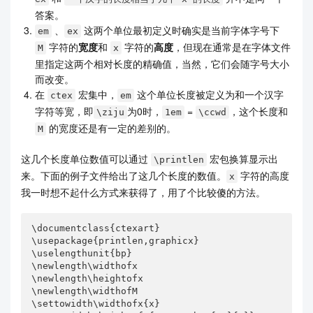
答案。
、
这两个单位最初定义时确实是当前字体字号下
em
ex
字符的
宽度
和
字符的
高度
，但现在通常是在字体文件
M
x
里指定这两个相对长度的精确值，当然，它们会随字号大小
而改变。
在
宏集中，
这个单位长度被定义为和一个汉字
ctex
em
字符等宽，即
为0时，
=
，这个长度和
\ziju
1em
\ccwd
的宽度还是有一定的差别的。
M
这几个长度单位数值可以通过
宏包换算显示出
\printlen
来。下面的例子文件给出了这几个长度的数值。
字符的高度
x
我一时想不起什么方式来获得了，用了个比较傻的方法。
\documentclass{ctexart}

\usepackage{printlen,graphicx}

\uselengthunit{bp}

\newlength\widthofx

\newlength\heightofx

\newlength\widthofM

\settowidth\widthofx{x}
