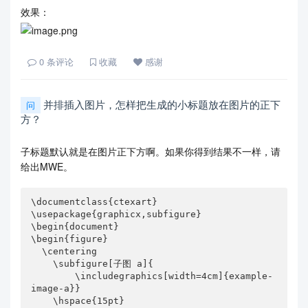
效果：
0
条评论
收藏
感谢
并排插入图片，怎样把生成的小标题放在图片的正下
问
方？
子标题默认就是在图片正下方啊。如果你得到结果不一样，请
给出MWE。
\documentclass{ctexart}

\usepackage{graphicx,subfigure}

\begin{document}

\begin{figure}

  \centering

    \subfigure[子图 a]{              

        \includegraphics[width=4cm]{example-
image-a}}

    \hspace{15pt}
