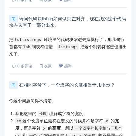
请问代码块listing如何做到左对齐，现在我的这个代码
问
块左边空了一部分出来。
把
环境里的代码块缩进去掉就行了，那几句行
lstlistings
首都有
制表符缩进，
把这个制表符缩进也排出
Tab
listings
来了。
0
条评论
收藏
感谢
在相同字号下，一个汉字的长度相当于几个ex？
问
你这个问题问得不清楚。
我把这里的
理解成字符的宽度。
长度
这个长度单位最初在定义的时候并不是字符
的
宽
ex
x
度
，而是字符
的
高度
。所以
x
一个汉字的长度相当于几个
和
并不是同一个
ex
一个汉字的长度相当于几个 x 的长度