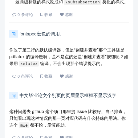
这两级标题的样式改成和
类似的样式。
\subsubsection
0
条评论
收藏
感谢
fontspec宏包的调用。
问
你改了第二行的默认编译器，但是“创建并查看”那个工具还是
pdflatex 的编译链啊，是不是点的还是“创建并查看”按钮呢？如
果用
编译，不会出现那个错误提示的。
xelatex
0
条评论
收藏
感谢
中文毕业论文个别页的页眉显示框框不显示汉字
问
这种问题去 github 这个项目那里提 issue 比较好。自己排查，
只能看出现这种情况的那一页对应代码有什么特殊的用法。你
连个
都不给，爱莫能助。
mwe
0
条评论
收藏
感谢