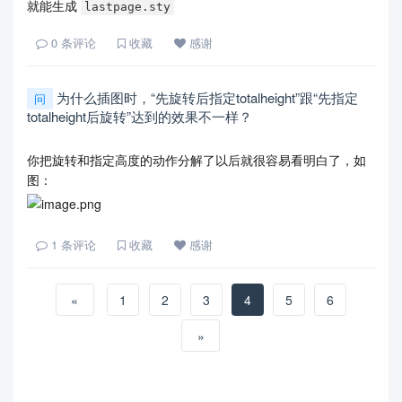
就能生成
lastpage.sty
0
条评论
收藏
感谢
为什么插图时，“先旋转后指定totalheight”跟“先指定
问
totalheight后旋转”达到的效果不一样？
你把旋转和指定高度的动作分解了以后就很容易看明白了，如
图：
1
条评论
收藏
感谢
«
1
2
3
4
5
6
»