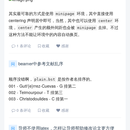
其实最可靠的方式是使用
环境，其中直接使用
minipage
centering 声明居中即可，当然，其中也可以使用
环
center
境，
产生的额外间距也会被
去掉。不过
center
minipage
这种方法不能让环境中的内容自动换页。
1
条评论
收藏
感谢
beamer中参考文献乱序
问
顺序没错啊，
是按作者名排序的。
plain.bst
001 - Guti'{e}rrez-Cuevas - G 排第二
002 - Teimourpour - T 排第三
003 - Christodoulides - C 排第一
0
条评论
收藏
感谢
导师不使用latex，怎样让导师帮助修改论文更方便
问