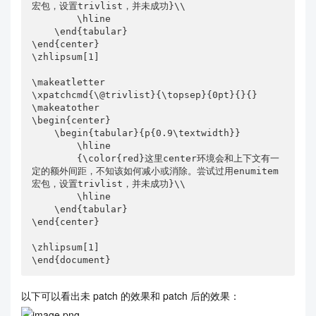
宏包，设置trivlist，并未成功}\\

        \hline

    \end{tabular}

\end{center}

\zhlipsum[1]

\makeatletter

\xpatchcmd{\@trivlist}{\topsep}{0pt}{}{}

\makeatother

\begin{center}

    \begin{tabular}{p{0.9\textwidth}}

        \hline

        {\color{red}这里center环境会和上下文有一
定的额外间距，不知该如何减小或消除。尝试过用enumitem
宏包，设置trivlist，并未成功}\\

        \hline

    \end{tabular}

\end{center}

\zhlipsum[1]

\end{document}
以下可以看出未 patch 的效果和 patch 后的效果：