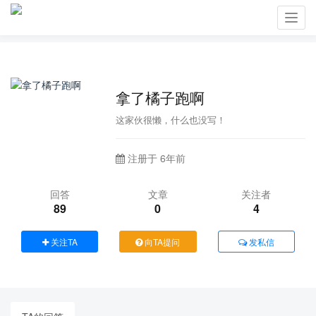
Toggl
navig
拿了橘子跑啊
这家伙很懒，什么也没写！
注册于 6年前
回答
文章
关注者
89
0
4
关注TA
向TA提问
发私信