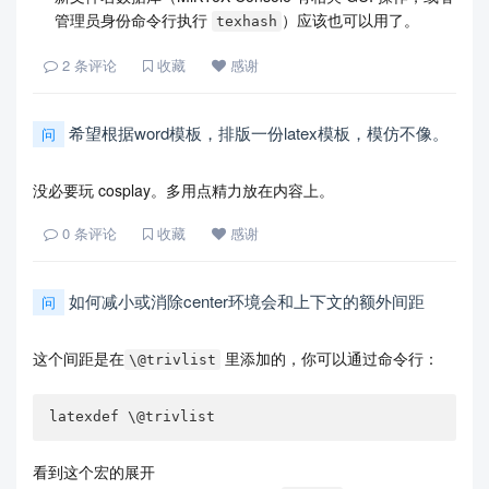
管理员身份命令行执行
）应该也可以用了。
texhash
2
条评论
收藏
感谢
希望根据word模板，排版一份latex模板，模仿不像。
问
没必要玩 cosplay。多用点精力放在内容上。
0
条评论
收藏
感谢
如何减小或消除center环境会和上下文的额外间距
问
这个间距是在
里添加的，你可以通过命令行：
\@trivlist
latexdef \@trivlist
看到这个宏的展开