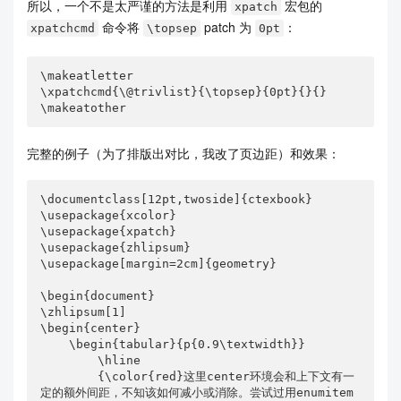
所以，一个不是太严谨的方法是利用
宏包的
xpatch
命令将
patch 为
：
xpatchcmd
\topsep
0pt
\makeatletter

\xpatchcmd{\@trivlist}{\topsep}{0pt}{}{}

\makeatother
完整的例子（为了排版出对比，我改了页边距）和效果：
\documentclass[12pt,twoside]{ctexbook}

\usepackage{xcolor}

\usepackage{xpatch}

\usepackage{zhlipsum}

\usepackage[margin=2cm]{geometry}

\begin{document}

\zhlipsum[1]

\begin{center}

    \begin{tabular}{p{0.9\textwidth}}

        \hline

        {\color{red}这里center环境会和上下文有一
定的额外间距，不知该如何减小或消除。尝试过用enumitem