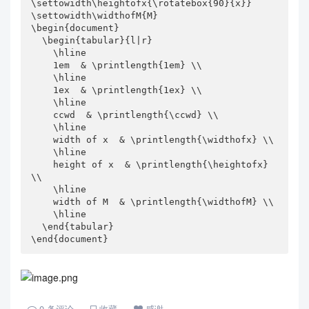
\settowidth\heightofx{\rotatebox{90}{x}}

\settowidth\widthofM{M}

\begin{document}

  \begin{tabular}{l|r}

    \hline

    1em  & \printlength{1em} \\

    \hline

    1ex  & \printlength{1ex} \\

    \hline

    ccwd  & \printlength{\ccwd} \\

    \hline

    width of x  & \printlength{\widthofx} \\

    \hline

    height of x  & \printlength{\heightofx} 
\\

    \hline

    width of M  & \printlength{\widthofM} \\

    \hline

  \end{tabular}

\end{document}
0
条评论
收藏
感谢