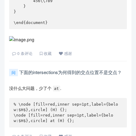
        456\\789

    }

}

\end{document}
0
条评论
收藏
感谢
下面的intersections为何得到的交点位置不是交点？
问
没什么大问题，少了个
.
at
% \node [fill=red,inner sep=1pt,label={belo
w:$H$},circle] (H) {};

\node [fill=red,inner sep=1pt,label={belo
w:$H$},circle] at (H) {};