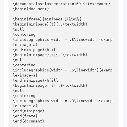
\documentclass[aspectratio=169]{ctexbeamer}

\begin{document}

\begin{frame}{minipage 顶部对齐}

\begin{minipage}[t]{.3\textwidth}

\null

\centering

\includegraphics[width = .8\linewidth]{examp
le-image-a}  

\end{minipage}\hfill

\begin{minipage}[t]{.3\textwidth}

\null

\centering

\includegraphics[width = .5\linewidth]{examp
le-image-a}  

\end{minipage}\hfill

\begin{minipage}[t]{.3\textwidth}

\null

\centering

\includegraphics[width = .3\linewidth]{examp
le-image-a}  

\end{minipage}

\end{frame}

\end{document}