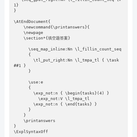
1}

}

\AtEndDocument{

    \newcommand{\printanswers}{

    \newpage

    \section*{填空题答案}

      \seq_map_inline:Nn \l_fillin_count_seq

      {

        \tl_put_right:Nn \l_tmpa_tl { \task 
##1 }

      }

      \use:e

      {

        \exp_not:n { \begin{tasks}(4) }

          \exp_not:V \l_tmpa_tl

        \exp_not:n { \end{tasks} }

      }

    }

    \printanswers

}

\ExplSyntaxOff
