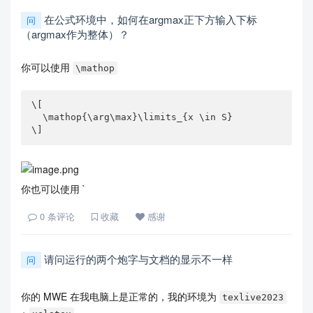
在公式环境中，如何在argmax正下方输入下标
问
（argmax作为整体）？
你可以使用
\mathop
\[

  \mathop{\arg\max}\limits_{x \in S}

\]
你也可以使用 `
0
条评论
收藏
感谢
请问运行的两个炮字与文档的显示不一样
问
你的 MWE 在我电脑上是正常的，我的环境为
texlive2023
+
.