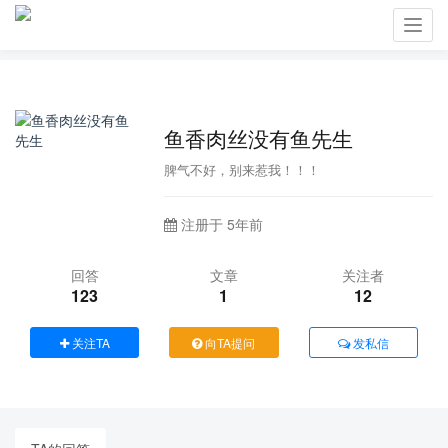
Toggl
navig
鱼香肉丝没有鱼先生
脾气不好，别来惹我！！！
注册于 5年前
回答
文章
关注者
123
1
12
关注TA
向TA提问
发私信