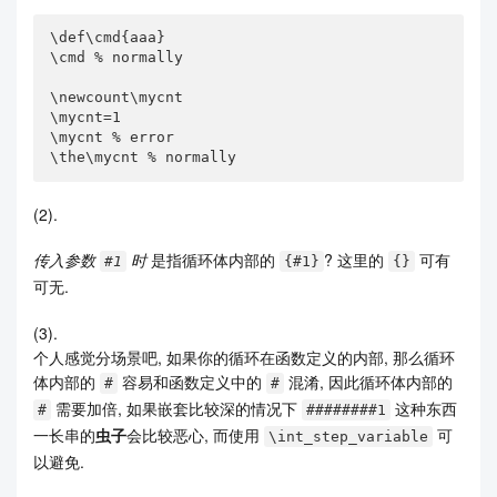
\def\cmd{aaa}

\cmd % normally

\newcount\mycnt

\mycnt=1

\mycnt % error

\the\mycnt % normally
(2).
传入参数
时
是指循环体内部的
? 这里的
可有
#1
{#1}
{}
可无.
(3).
个人感觉分场景吧, 如果你的循环在函数定义的内部, 那么循环
体内部的
容易和函数定义中的
混淆, 因此循环体内部的
#
#
需要加倍, 如果嵌套比较深的情况下
这种东西
#
########1
一长串的
虫子
会比较恶心, 而使用
可
\int_step_variable
以避免.