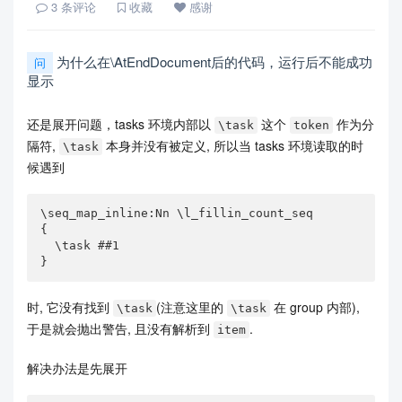
3
条评论
收藏
感谢
为什么在\AtEndDocument后的代码，运行后不能成功
问
显示
还是展开问题，tasks 环境内部以
这个
作为分
\task
token
隔符,
本身并没有被定义, 所以当 tasks 环境读取的时
\task
候遇到
\seq_map_inline:Nn \l_fillin_count_seq

{

  \task ##1

}
时, 它没有找到
(注意这里的
在 group 内部),
\task
\task
于是就会抛出警告, 且没有解析到
.
item
解决办法是先展开