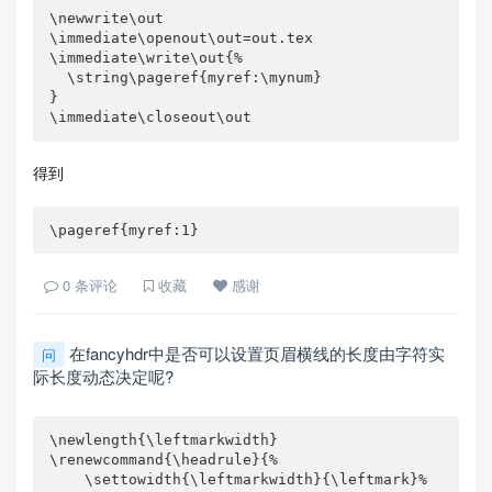
\newwrite\out

\immediate\openout\out=out.tex

\immediate\write\out{%

  \string\pageref{myref:\mynum}

}

\immediate\closeout\out
得到
\pageref{myref:1} 
0
条评论
收藏
感谢
在fancyhdr中是否可以设置页眉横线的长度由字符实
问
际长度动态决定呢?
\newlength{\leftmarkwidth}

\renewcommand{\headrule}{%

    \settowidth{\leftmarkwidth}{\leftmark}%
