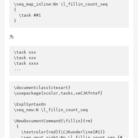
\seq_map_inline:Nn \l_fillin_count_seq

{

  \task ##1

}
为
\task xxx

\task xxx

\task xxxx

...
\documentclass{ctexart}

\usepackage{xcolor,tasks,xeCJKfntef}

\ExplSyntaxOn

\seq_new:N \l_fillin_count_seq

\NewDocumentCommand{\fillin}{+m}

 {

   \textcolor{red}{\CJKunderline{#1}}

   \seq_gput_right:Nn \l_fillin_count_seq {#