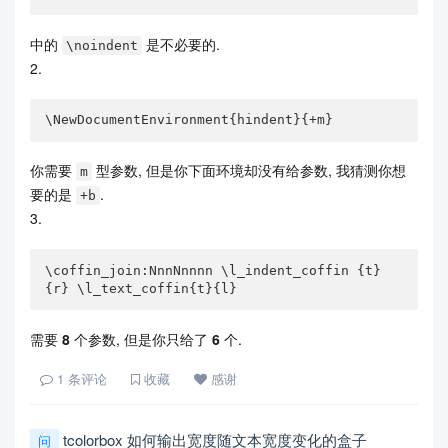
中的
是不必要的.
\noindent
2.
\NewDocumentEnvironment{hindent}{+m}
你需要
型参数, 但是你下面环境却没有给参数, 我猜测你想
m
要的是
.
+b
3.
\coffin_join:NnnNnnnn \l_indent_coffin {t} 
{r} \l_text_coffin{t}{l}
需要
8
个参数, 但是你只给了
6
个.
1
条评论
收藏
感谢
tcolorbox 如何输出宽度随文本宽度变化的盒子
问