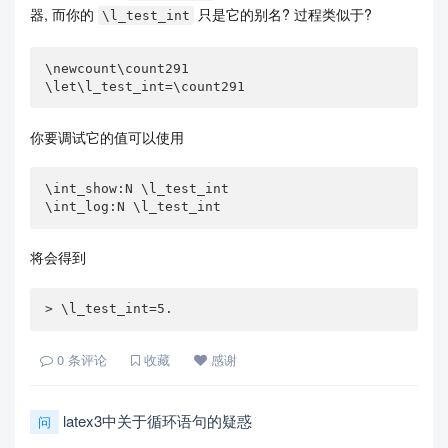
器, 而你的
只是它的别名? 过程类似于?
\l_test_int
\newcount\count291

\let\l_test_int=\count291
你要调试它的值可以使用
\int_show:N \l_test_int

\int_log:N \l_test_int
将会得到
> \l_test_int=5.
0
条评论
收藏
感谢
latex3中关于循环语句的疑惑
问