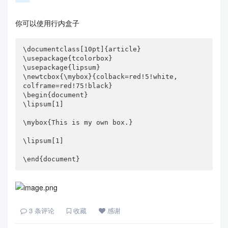
你可以使用行内盒子
\documentclass[10pt]{article}

\usepackage{tcolorbox}

\usepackage{lipsum}

\newtcbox{\mybox}{colback=red!5!white,

colframe=red!75!black}

\begin{document}

\lipsum[1]

\mybox{This is my own box.}

\lipsum[1]

\end{document}
3
条评论
收藏
感谢