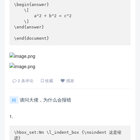
\begin{answer}

    \[

        a^2 + b^2 = c^2

    \]

\end{answer}

\end{document}
2
条评论
收藏
感谢
请问大佬，为什么会报错
问
1.
\hbox_set:Nn \l_indent_box {\noindent 这是缩
进}