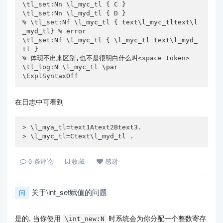
\tl_set:Nn \l_myc_tl { C }

\tl_set:Nn \l_myd_tl { D }

% \tl_set:Nf \l_myc_tl { text\l_myc_tltext\l
_myd_tl} % error

\tl_set:Nf \l_myc_tl { \l_myc_tl text\l_myd_
tl } 

% 体现不出来区别,也不是很明白什么叫<space token>

\tl_log:N \l_myc_tl \par

\ExplSyntaxOff
在日志中可看到
> \l_mya_tl=text1Atext2Btext3.

> \l_myc_tl=Ctext\l_myd_tl .
0
条评论
收藏
感谢
关于\int_set赋值的问题
问
是的, 当你使用
时系统会为你分配一个整数寄存
\int_new:N