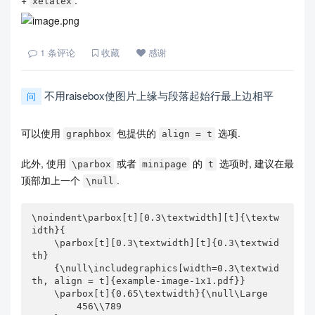
xelatex
1
条评论
收藏
感谢
不用raisebox使图片上缘与段落起始行最上边相平
问
可以使用
包提供的
选项.
graphbox
align = t
此外, 使用
或者
的
选项时, 建议在最
\parbox
minipage
t
顶部加上一个
.
\null
\noindent\parbox[t][0.3\textwidth][t]{\textw
idth}{

    \parbox[t][0.3\textwidth][t]{0.3\textwid
th}

    {\null\includegraphics[width=0.3\textwid
th, align = t]{example-image-1x1.pdf}}

    \parbox[t]{0.65\textwidth}{\null\Large

        456\\789
