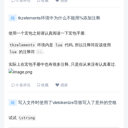
0
条评论
收藏
感谢
tkzelements环境中为什么不能用%添加注释
问
使用一个宏包之前请认真阅读一下宏包手册.
环境内是
代码, 所以注释符应该使用
tkzelements
lua
的注释符
.
lua
--
实际上在宏包手册中也有很多注释, 只是你从来没有认真看过.
0
条评论
收藏
感谢
写入文件时使用了\detokenize导致写入了意外的空格
问
试试
\string