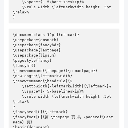
    \vspace*{-.5\baselineskip}%

    \vrule width \leftmarkwidth height .5pt
\relax%

}
\documentclass[12pt]{ctexart}

\usepackage{amsmath}

\usepackage{fancyhdr}

\usepackage{lastpage}

\usepackage{lipsum}

\pagestyle{fancy}

\fancyhf{}

\renewcommand{\thepage}{\roman{page}}

\newlength{\leftmarkwidth}

\renewcommand{\headrule}{%

    \settowidth{\leftmarkwidth}{\leftmark}%

    \vspace*{-.5\baselineskip}%

    \vrule width \leftmarkwidth height .5pt
\relax%

}

\fancyhead[L]{\leftmark}

\fancyfoot[C]{第 \thepage 页,共 \pageref{Last
Page} 页}

\begin{document}
