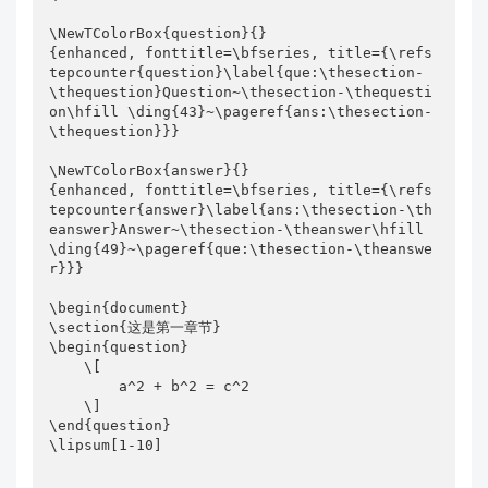
\NewTColorBox{question}{}

{enhanced, fonttitle=\bfseries, title={\refs
tepcounter{question}\label{que:\thesection-
\thequestion}Question~\thesection-\thequesti
on\hfill \ding{43}~\pageref{ans:\thesection-
\thequestion}}}

\NewTColorBox{answer}{}

{enhanced, fonttitle=\bfseries, title={\refs
tepcounter{answer}\label{ans:\thesection-\th
eanswer}Answer~\thesection-\theanswer\hfill 
\ding{49}~\pageref{que:\thesection-\theanswe
r}}}

\begin{document}

\section{这是第一章节}

\begin{question}

    \[

        a^2 + b^2 = c^2

    \]

\end{question}

\lipsum[1-10]
