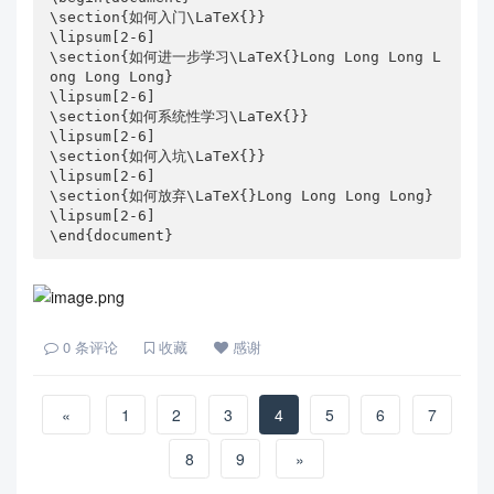
\section{如何入门\LaTeX{}}

\lipsum[2-6]

\section{如何进一步学习\LaTeX{}Long Long Long L
ong Long Long}

\lipsum[2-6]

\section{如何系统性学习\LaTeX{}}

\lipsum[2-6]

\section{如何入坑\LaTeX{}}

\lipsum[2-6]

\section{如何放弃\LaTeX{}Long Long Long Long}

\lipsum[2-6]

\end{document}
0
条评论
收藏
感谢
«
1
2
3
4
5
6
7
8
9
»