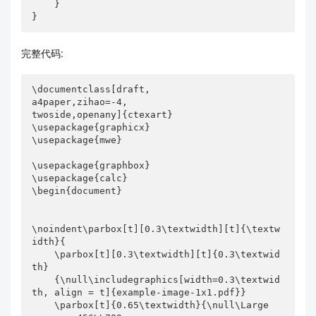
    }

}
完整代码:
\documentclass[draft,

a4paper,zihao=-4,

twoside,openany]{ctexart}

\usepackage{graphicx}

\usepackage{mwe}

\usepackage{graphbox}

\usepackage{calc}

\begin{document}

\noindent\parbox[t][0.3\textwidth][t]{\textw
idth}{

    \parbox[t][0.3\textwidth][t]{0.3\textwid
th}

    {\null\includegraphics[width=0.3\textwid
th, align = t]{example-image-1x1.pdf}}

    \parbox[t]{0.65\textwidth}{\null\Large
