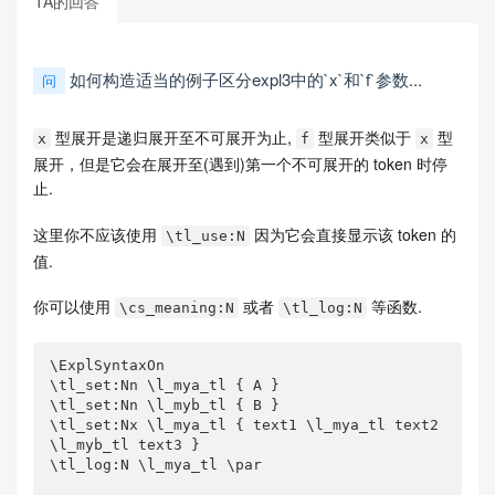
TA的回答
如何构造适当的例子区分expl3中的`x`和`f`参数...
问
型展开是递归展开至不可展开为止,
型展开类似于
型
x
f
x
展开，但是它会在展开至(遇到)第一个不可展开的 token 时停
止.
这里你不应该使用
因为它会直接显示该 token 的
\tl_use:N
值.
你可以使用
或者
等函数.
\cs_meaning:N
\tl_log:N
\ExplSyntaxOn

\tl_set:Nn \l_mya_tl { A }

\tl_set:Nn \l_myb_tl { B }

\tl_set:Nx \l_mya_tl { text1 \l_mya_tl text2 
\l_myb_tl text3 }

\tl_log:N \l_mya_tl \par
