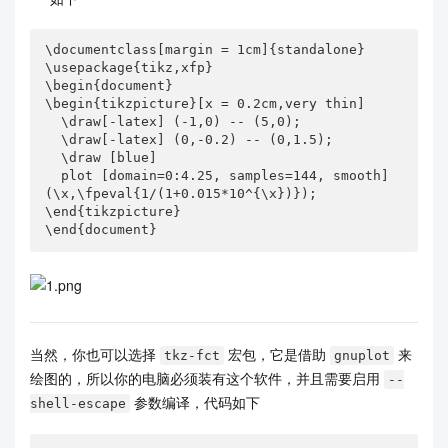
\documentclass[margin = 1cm]{standalone}

\usepackage{tikz,xfp}

\begin{document}

\begin{tikzpicture}[x = 0.2cm,very thin]

  \draw[-latex] (-1,0) -- (5,0);

  \draw[-latex] (0,-0.2) -- (0,1.5);

  \draw [blue]

  plot [domain=0:4.25, samples=144, smooth] 
(\x,\fpeval{1/(1+0.015*10^{\x})});

\end{tikzpicture}

\end{document}
当然，你也可以选择
宏包，它是借助
来
tkz-fct
gnuplot
绘图的，所以你的电脑必须装有这个软件，并且需要启用
--
参数编译，代码如下
shell-escape