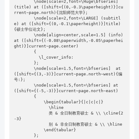
        \node[scale=2,font=\Huge\bfseries] 
(title) at ([shift={(0,-0.3\paperheight)}]cu
rrent~page.north){沈阳师范大学};

        \node[scale=2,font=\LARGE] (subtitl
e) at ([shift={(0,-0.1\paperheight)}]title)
{硕士学位论文};

        \node[align=center,scale=1.5] (info) 
at ([shift={(-0.08\paperwidth,-0.05\paperhei
ght)}]current~page.center)

        {

          \l_cover_info:      

        };

        \node[scale=1.5,font=\bfseries]  at 
([shift={(3,-3)}]current~page.north~west){编
号:};

        \node[scale=1.5,font=\bfseries] at 
([shift={(-5,-3)}]current~page.north~east)

        {

            \begin{tabular}{|c|c|c|}

              \hline  

              类 & 全日制教育硕士 & \\ \cline{2
-3}

              别 & 非全日制教育硕士 & \\ \hline

            \end{tabular}

        };
