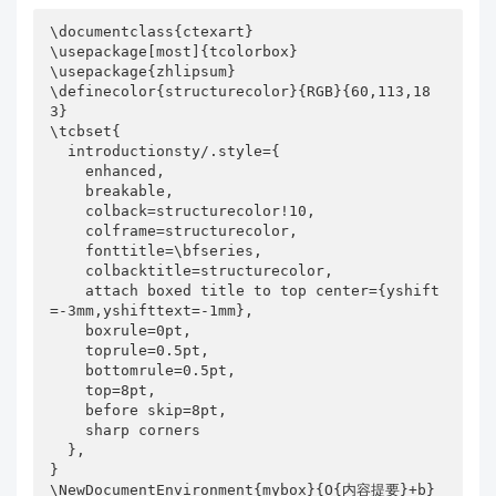
\documentclass{ctexart}

\usepackage[most]{tcolorbox}

\usepackage{zhlipsum}

\definecolor{structurecolor}{RGB}{60,113,18
3}

\tcbset{

  introductionsty/.style={

    enhanced,

    breakable,

    colback=structurecolor!10,

    colframe=structurecolor,

    fonttitle=\bfseries,

    colbacktitle=structurecolor,

    attach boxed title to top center={yshift
=-3mm,yshifttext=-1mm},

    boxrule=0pt,

    toprule=0.5pt,

    bottomrule=0.5pt,

    top=8pt,

    before skip=8pt,

    sharp corners

  },

}

\NewDocumentEnvironment{mybox}{O{内容提要}+b}
