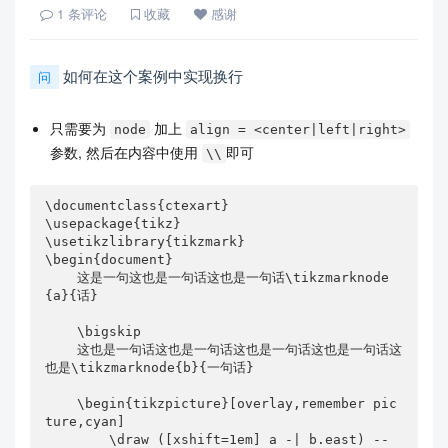
1
条评论
收藏
感谢
如何在这个案例中实现换行
问
只需要为
加上
node
align = <center|left|right>
参数, 然后在内容中使用
即可
\\
\documentclass{ctexart}

\usepackage{tikz}

\usetikzlibrary{tikzmark}

\begin{document}

    这是一句这也是一句话这也是一句话\tikzmarknode
{a}{话}

    \bigskip

    这也是一句话这也是一句话这也是一句话这也是一句话这
也是\tikzmarknode{b}{一句话}

    \begin{tikzpicture}[overlay,remember pic
ture,cyan]

        \draw ([xshift=1em] a -| b.east) -- 