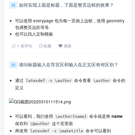
如何实现上面是标题，下面是整页边框的效果？
问
可以使用 everypage 包为每一页画上边框，使用 geometry
包调整页边距等等.
也可以找人定制模板
1
条评论
收藏
感谢
请问标题输入在导言区和输入在正文区有何区别？
问
通过
命令查看
命令的
latexdef -s \author
\author
定义
可以看到，我们使用
命令就是将
name
\author{name}
保存到
这个宏里面
\@author
再使用
命令可以看到
latexdef -s \maketitle