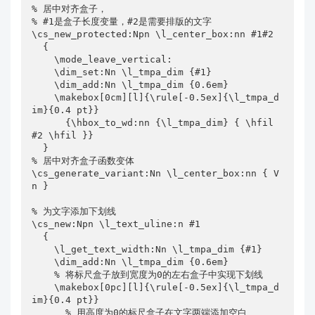
% 居中对齐盒子，

% #1是盒子长度变量，#2是需要排版的文字

\cs_new_protected:Npn \l_center_box:nn #1#2

  {

    \mode_leave_vertical:

    \dim_set:Nn \l_tmpa_dim {#1}

    \dim_add:Nn \l_tmpa_dim {0.6em}

    \makebox[0cm][l]{\rule[-0.5ex]{\l_tmpa_d
im}{0.4 pt}}

      {\hbox_to_wd:nn {\l_tmpa_dim} { \hfil 
#2 \hfil }}

  }

% 居中对齐盒子函数变体

\cs_generate_variant:Nn \l_center_box:nn { V
n }

% 为文字添加下划线

\cs_new:Npn \l_text_uline:n #1

  {

    \l_get_text_width:Nn \l_tmpa_dim {#1}

    \dim_add:Nn \l_tmpa_dim {0.6em}

    % 将标尺盒子放到宽度为0的左右盒子中实现下划线

    \makebox[0pc][l]{\rule[-0.5ex]{\l_tmpa_d
im}{0.4 pt}}

      % 用高度为0的标尺盒子在文字两端添加空白
