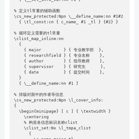
% 定义tl常量的辅助函数

\cs_new_protected:Npn \__define_name:nn #1#2

  { \tl_const:cn { c_name_ #1 _tl } {#2} }

% 循环定义需要的tl常量

\clist_map_inline:nn

  {

    { major         } { 专业教学部  },

    { researchfield } { 专业名称    },

    { author        } { 指导教师    },

    { supervisor    } { 研究生      },

    { date          } { 提交时间    },

  }

  { \__define_name:nn #1 }

% 排版封面中的作者等信息

\cs_new_protected:Npn \l_cover_info:

{

  \begin{minipage} [ c ] { \textwidth }

    \centering

    % 构造各信息标识名称clist

    \clist_set:Nx \l_tmpa_clist

      {
