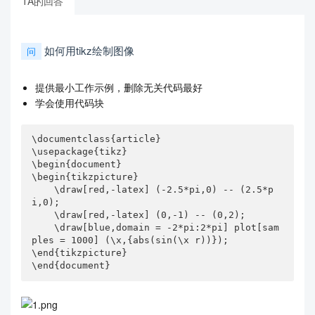
TA的回答
如何用tikz绘制图像
问
提供最小工作示例，删除无关代码最好
学会使用代码块
\documentclass{article}

\usepackage{tikz}

\begin{document}

\begin{tikzpicture}

    \draw[red,-latex] (-2.5*pi,0) -- (2.5*p
i,0);

    \draw[red,-latex] (0,-1) -- (0,2);

    \draw[blue,domain = -2*pi:2*pi] plot[sam
ples = 1000] (\x,{abs(sin(\x r))}); 

\end{tikzpicture}

\end{document}