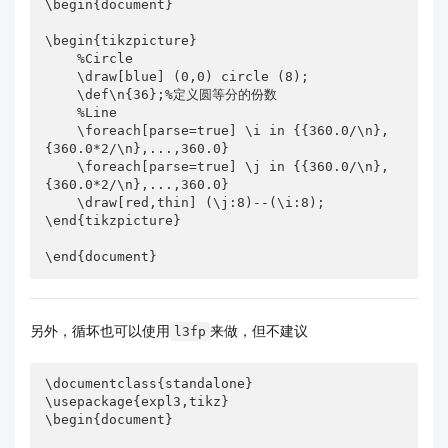
\begin{document}

\begin{tikzpicture}

    %Circle

    \draw[blue] (0,0) circle (8);

    \def\n{36};%定义圆等分的份数

    %Line

    \foreach[parse=true] \i in {{360.0/\n},
{360.0*2/\n},...,360.0}

    \foreach[parse=true] \j in {{360.0/\n},
{360.0*2/\n},...,360.0}

    \draw[red,thin] (\j:8)--(\i:8);

\end{tikzpicture}

\end{document}
另外，循坏也可以使用
来做，但不建议
l3fp
\documentclass{standalone}

\usepackage{expl3,tikz}

\begin{document}
