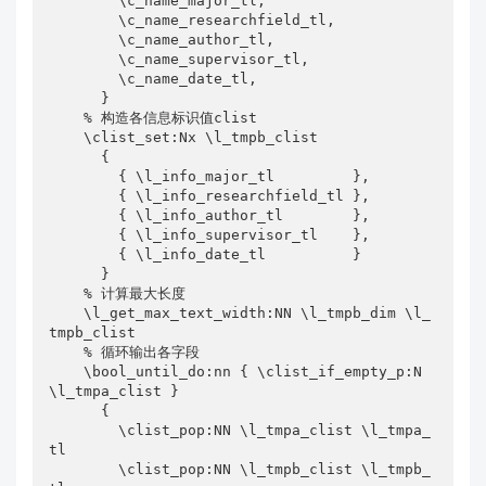
        \c_name_major_tl,

        \c_name_researchfield_tl,

        \c_name_author_tl,

        \c_name_supervisor_tl,

        \c_name_date_tl,

      }

    % 构造各信息标识值clist

    \clist_set:Nx \l_tmpb_clist

      {

        { \l_info_major_tl         },

        { \l_info_researchfield_tl },

        { \l_info_author_tl        },

        { \l_info_supervisor_tl    },

        { \l_info_date_tl          }

      }

    % 计算最大长度

    \l_get_max_text_width:NN \l_tmpb_dim \l_
tmpb_clist

    % 循环输出各字段

    \bool_until_do:nn { \clist_if_empty_p:N 
\l_tmpa_clist }

      {

        \clist_pop:NN \l_tmpa_clist \l_tmpa_
tl

        \clist_pop:NN \l_tmpb_clist \l_tmpb_