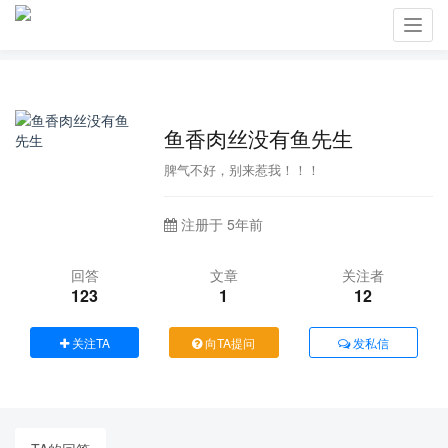
Toggl
navig
鱼香肉丝没有鱼先生
脾气不好，别来惹我！！！
注册于 5年前
回答
文章
关注者
123
1
12
关注TA
向TA提问
发私信