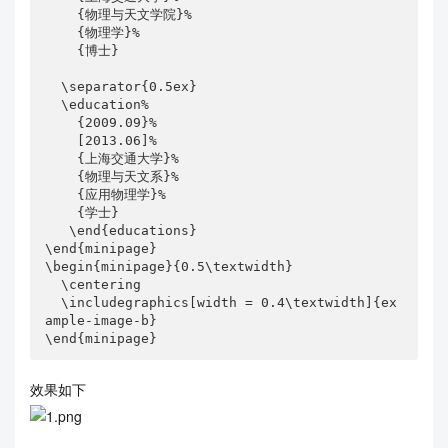
    {物理与天文学院}%

    {物理学}%

    {博士}

  \separator{0.5ex}

  \education%

    {2009.09}%

    [2013.06]%

    {上海交通大学}%

    {物理与天文系}%

    {应用物理学}%

    {学士}  

   \end{educations} 

\end{minipage}

\begin{minipage}{0.5\textwidth}

  \centering

  \includegraphics[width = 0.4\textwidth]{ex
ample-image-b}

\end{minipage}
效果如下