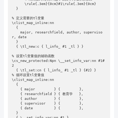
      \rule{.3em}{0cm}#1\rule{.3em}{0cm}

  }

% 定义需要的tl变量

\clist_map_inline:nn

  {

    major, researchfield, author, superviso
r, date

  }

  { \tl_new:c { l_info_ #1 _tl } }

% 设置tl变量值的辅助函数

\cs_new_protected:Npn \__set_info_var:nn #1#
2

  { \tl_set:cn { l_info_ #1 _tl } {#2} }

% 循环设置tl变量值

\clist_map_inline:nn

  {

    { major         } {         },

    { researchfield } { 教育学   },

    { author        } {         },

    { supervisor    } {         },

    { date          } {         },

  }

  { \__set_info_var:nn #1 }
