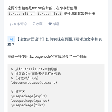
这两个宏包都是texlive自带的，在命令行使用
即可调出其宏包手册
texdoc ifthen
texdoc hlist
0
条评论
收藏
感谢
【论文封面设计】如何实现在页面顶端添加文字和表
问
格？
提供一种使用tikz pagenode的方法.绘制了一个封面
% 从fduthesis.dtx中抽取的

% 排版论文封面作者信息栏的代码

% (分散对齐代码)

\documentclass{ctexart}

% 导言区

\usepackage{expl3}

\usepackage{xparse}

\usepackage{tikz}
