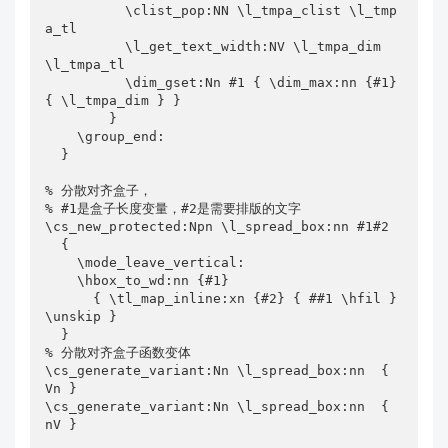
          \clist_pop:NN \l_tmpa_clist \l_tmp
a_tl

          \l_get_text_width:NV \l_tmpa_dim 
\l_tmpa_tl

          \dim_gset:Nn #1 { \dim_max:nn {#1} 
{ \l_tmpa_dim } }

        }

    \group_end:

  }

% 分散对齐盒子，

% #1是盒子长度变量，#2是需要排版的文字

\cs_new_protected:Npn \l_spread_box:nn #1#2

  {

    \mode_leave_vertical:

    \hbox_to_wd:nn {#1}

      { \tl_map_inline:xn {#2} { ##1 \hfil } 
\unskip }

  }

% 分散对齐盒子函数变体

\cs_generate_variant:Nn \l_spread_box:nn  { 
Vn }

\cs_generate_variant:Nn \l_spread_box:nn  { 
nV }
