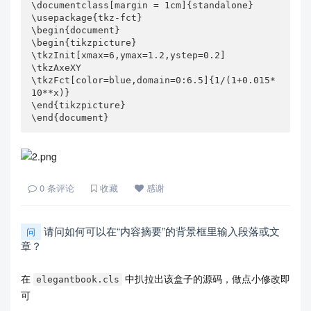
\documentclass[margin = 1cm]{standalone}

\usepackage{tkz-fct}

\begin{document}

\begin{tikzpicture}

\tkzInit[xmax=6,ymax=1.2,ystep=0.2]

\tkzAxeXY

\tkzFct[color=blue,domain=0:6.5]{1/(1+0.015*
10**x)}  

\end{tikzpicture}

\end{document}
0
条评论
收藏
感谢
请问如何可以在“内容摘要”的背景框里输入段落或文
问
章？
在
中扒拉出该盒子的源码，做点小修改即
elegantbook.cls
可