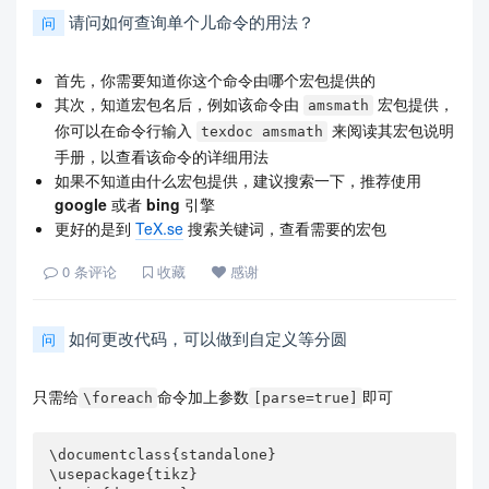
请问如何查询单个儿命令的用法？
问
首先，你需要知道你这个命令由哪个宏包提供的
其次，知道宏包名后，例如该命令由
宏包提供，
amsmath
你可以在命令行输入
来阅读其宏包说明
texdoc amsmath
手册，以查看该命令的详细用法
如果不知道由什么宏包提供，建议搜索一下，推荐使用
google
或者
bing
引擎
更好的是到
TeX.se
搜索关键词，查看需要的宏包
0
条评论
收藏
感谢
如何更改代码，可以做到自定义等分圆
问
只需给
命令加上参数
即可
\foreach
[parse=true]
\documentclass{standalone}

\usepackage{tikz}
