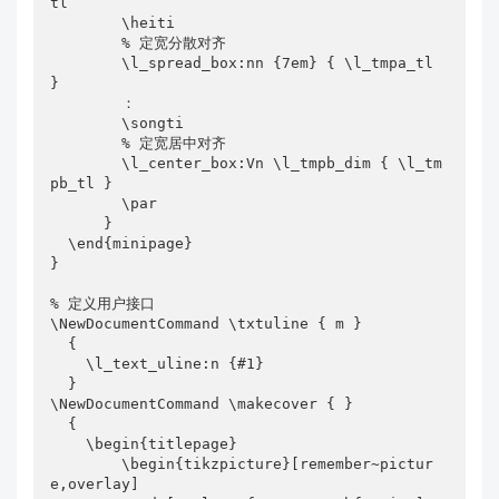
tl

        \heiti

        % 定宽分散对齐

        \l_spread_box:nn {7em} { \l_tmpa_tl 
}

        ：

        \songti

        % 定宽居中对齐

        \l_center_box:Vn \l_tmpb_dim { \l_tm
pb_tl }

        \par

      }

  \end{minipage}

}

% 定义用户接口

\NewDocumentCommand \txtuline { m }

  {

    \l_text_uline:n {#1}

  }

\NewDocumentCommand \makecover { }

  {

    \begin{titlepage}

        \begin{tikzpicture}[remember~pictur
e,overlay]
