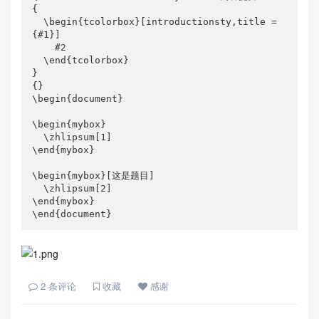
{

  \begin{tcolorbox}[introductionsty,title = 
{#1}]

    #2

  \end{tcolorbox} 

}

{}

\begin{document}

\begin{mybox}

  \zhlipsum[1]

\end{mybox}

\begin{mybox}[这是题目]

  \zhlipsum[2]

\end{mybox}

\end{document}
2
条评论
收藏
感谢