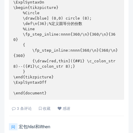
\ExplSyntaxOn

\begin{tikzpicture}

    %Circle

    \draw[blue] (0,0) circle (8);

    \def\n{36};%定义圆等分的份数

    %Line

    \fp_step_inline:nnnn{360/\n}{360/\n}{36
0}

    {

        \fp_step_inline:nnnn{360/\n}{360/\n}
{360}

        {\draw[red,thin]({##1} \c_colon_str 
8)--({#1}\c_colon_str 8);} 

    }

\end{tikzpicture}

\ExplSyntaxOff

\end{document}
3
条评论
收藏
感谢
宏包hlist和ifthen
问