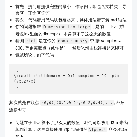
首先，提问请提供完整的最小工作示例，即包含文档类，导
言区，正文区等等
其次，代码请用代码块包裹起来，具体用法请了解 md 语法
你的问题报错
，是的， tikz（或
Dimension too large
者说tex里面的dimexpr） 本身算不了这么大的数值
猜测
是在你的
中,按 samples =
plot
domain = x:y
300, 等距离取点（或许是），然后光滑曲线连接起来即可.
也就所说，如下代码
...

\draw[] plot[domain = 0:1,samples = 10] plot
(\x,2*\x);

...
其实就是在取点
, 然后
(0,0),(0.1,0.2),(0.2,0.4),...
连接即可
问题在于 tikz 算不了那么大的数值，我们可以改用 l3fp 来为
其作计算，这里直接使用 xfp 包提供的
命令,代码
\fpeval
如下