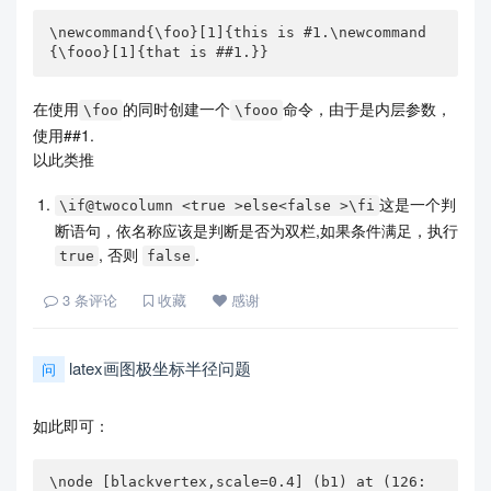
\newcommand{\foo}[1]{this is #1.\newcommand
{\fooo}[1]{that is ##1.}}
在使用
的同时创建一个
命令，由于是内层参数，
\foo
\fooo
使用##1.
以此类推
这是一个判
\if@twocolumn <true >else<false >\fi
断语句，依名称应该是判断是否为双栏,如果条件满足，执行
, 否则
.
true
false
3
条评论
收藏
感谢
latex画图极坐标半径问题
问
如此即可：
\node [blackvertex,scale=0.4] (b1) at (126: