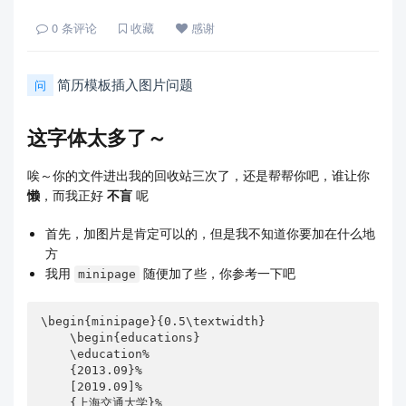
0
条评论
收藏
感谢
简历模板插入图片问题
问
这字体太多了～
唉～你的文件进出我的回收站三次了，还是帮帮你吧，谁让你
懒
，而我正好
不盲
呢
首先，加图片是肯定可以的，但是我不知道你要加在什么地
方
我用
随便加了些，你参考一下吧
minipage
\begin{minipage}{0.5\textwidth}

    \begin{educations}

    \education%

    {2013.09}%

    [2019.09]%

    {上海交通大学}%
