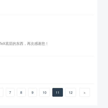
TeX底层的东西，再次感谢您！
7
8
9
10
11
12
»