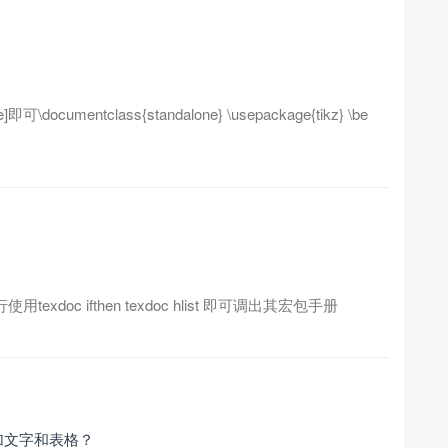
documentclass{standalone} \usepackage{tikz} \be
xdoc ifthen texdoc hlist 即可调出其宏包手册
加文字和表格？