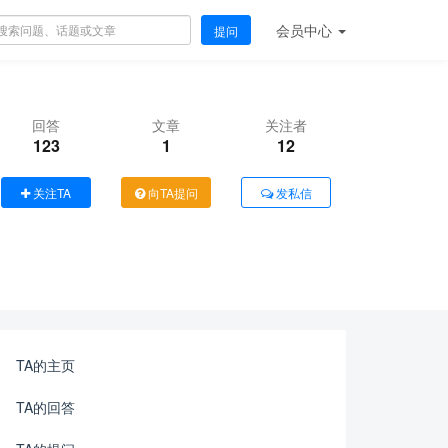
会员
中心
提问
回答
文章
关注者
123
1
12
关注TA
向TA提问
发私信
TA的主页
TA的回答