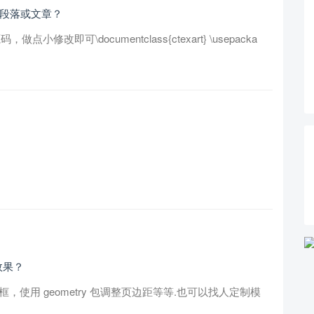
入段落或文章？
，做点小修改即可\documentclass{ctexart} \usepacka
效果？
边框，使用 geometry 包调整页边距等等.也可以找人定制模