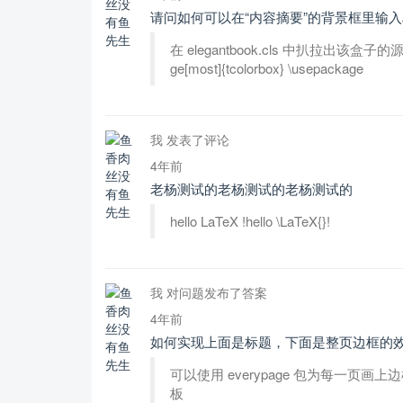
请问如何可以在“内容摘要”的背景框里输
在 elegantbook.cls 中扒拉出该盒子的源码
ge[most]{tcolorbox} \usepackage
我 发表了评论
4年前
老杨测试的老杨测试的老杨测试的
hello LaTeX !hello \LaTeX{}!
我 对问题发布了答案
4年前
如何实现上面是标题，下面是整页边框的
可以使用 everypage 包为每一页画上
板