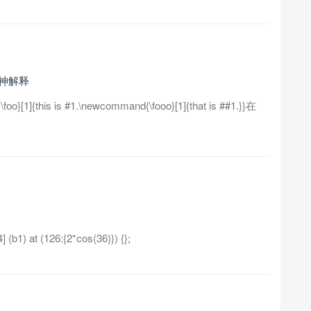
大神解释
this is #1.\newcommand{\fooo}[1]{that is ##1.}}在
1) at (126:{2*cos(36)}) {};