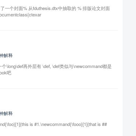
制了一个封面% 从fduthesis.dtx中抽取的 % 排版论文封面
entclass{ctexar
大神解释
\long\def再外层有 \def, \def类似与\newcommand都是
ok吧
大神解释
]{this is #1.\newcommand{\fooo}[1]{that is ##