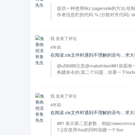
提供一种使用tikz pagenode的方法.绘
作者信息栏的代码 % (分散对齐代码) \docum
我 发表了评论
4年前
在阅读.cls文件时遇到不理解的语句，求
@u58488注意@makefntext##1前面有一个
构建命令的.第二个问题，你看一下texbo
我 发表了评论
4年前
在阅读.cls文件时遇到不理解的语句，求
##1 表示第二层参数，例如\newcommand{\foo}[1
1.}}在使用\foo的同时创建一个\foo