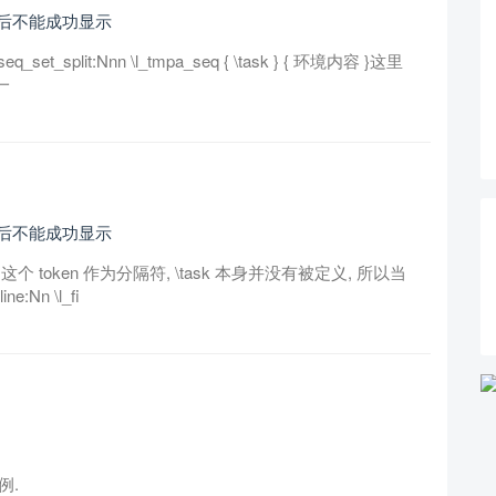
运行后不能成功显示
t_split:Nnn \l_tmpa_seq { \task } { 环境内容 }这里
一
运行后不能成功显示
 这个 token 作为分隔符, \task 本身并没有被定义, 所以当
:Nn \l_fi
示例.