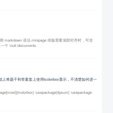
用 markdown 语法.minipage 排版需要顶部对齐时，可尝
\null.\documentc
将题干和答案套上使用tcolorbox显示，不清楚如何进一
kage[most]{tcolorbox} \usepackage{lipsum} \usepackage