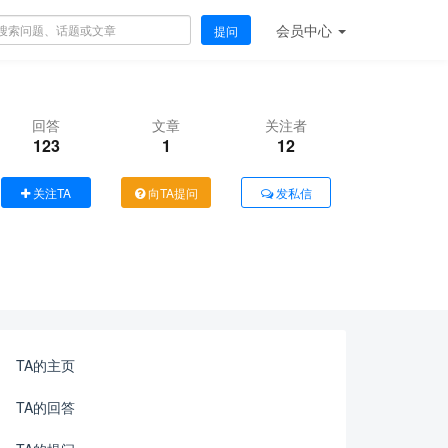
会员
中心
提问
回答
文章
关注者
123
1
12
关注TA
向TA提问
发私信
TA的主页
TA的回答