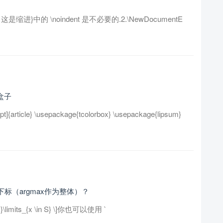
oindent 这是缩进}中的 \noindent 是不必要的.2.\NewDocumentE
盒子
icle} \usepackage{tcolorbox} \usepackage{lipsum}
下标（argmax作为整体）？
\limits_{x \in S} \]你也可以使用 `