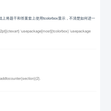
将题干和答案套上使用tcolorbox显示，不清楚如何进一
exart} \usepackage[most]{tcolorbox} \usepackage
ddtocounter{section}{2}.