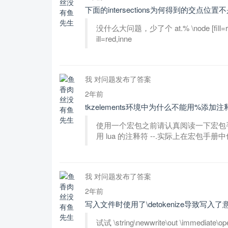
下面的intersections为何得到的交点位
没什么大问题，少了个 at.% \node [fill=red,inne
ill=red,inne
我 对问题发布了答案
2年前
tkzelements环境中为什么不能用%添加注
使用一个宏包之前请认真阅读一下宏包手册.tk
用 lua 的注释符 --.实际上在宏包手
我 对问题发布了答案
2年前
写入文件时使用了\detokenize导致写入
试试 \string\newwrite\out \immediate\ope