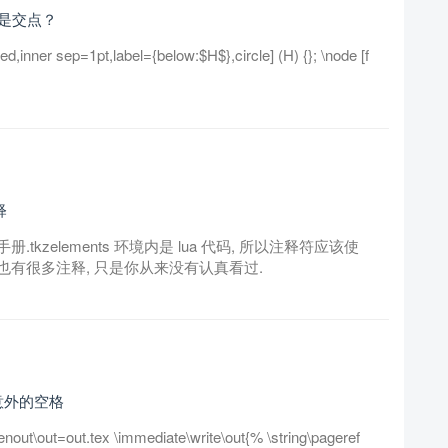
置不是交点？
r sep=1pt,label={below:$H$},circle] (H) {}; \node [f
释
zelements 环境内是 lua 代码, 所以注释符应该使
册中也有很多注释, 只是你从来没有认真看过.
了意外的空格
nout\out=out.tex \immediate\write\out{% \string\pageref