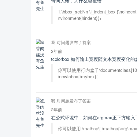
请问大佬，为什么会报错
1.\hbox_set:Nn \l_indent_box {\n
nvironment{hindent}{+
我 对问题发布了答案
2年前
tcolorbox 如何输出宽度随文本宽度变化的
你可以使用行内盒子\documentclass[10pt]{art
\newtcbox{\mybox}{
我 对问题发布了答案
2年前
在公式环境中，如何在argmax正下方输入
你可以使用 \mathop\[ \mathop{\arg\max}