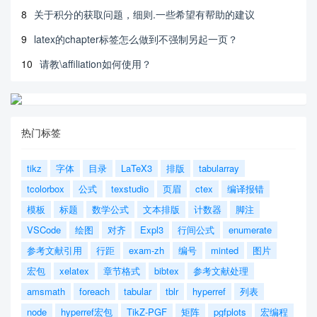
8
关于积分的获取问题，细则.一些希望有帮助的建议
9
latex的chapter标签怎么做到不强制另起一页？
10
请教\affiliation如何使用？
热门标签
tikz
字体
目录
LaTeX3
排版
tabularray
tcolorbox
公式
texstudio
页眉
ctex
编译报错
模板
标题
数学公式
文本排版
计数器
脚注
VSCode
绘图
对齐
Expl3
行间公式
enumerate
参考文献引用
行距
exam-zh
编号
minted
图片
宏包
xelatex
章节格式
bibtex
参考文献处理
amsmath
foreach
tabular
tblr
hyperref
列表
node
hyperref宏包
TikZ-PGF
矩阵
pgfplots
宏编程