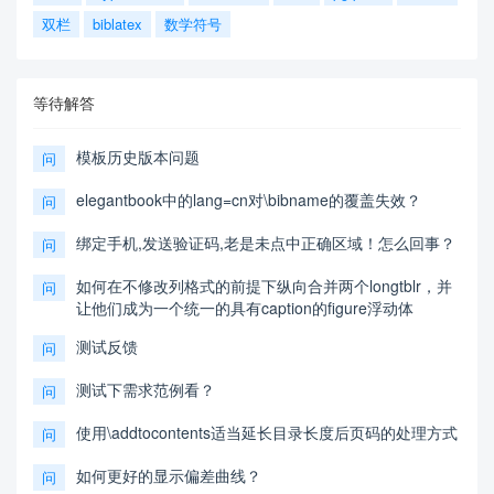
双栏
biblatex
数学符号
等待解答
模板历史版本问题
问
elegantbook中的lang=cn对\bibname的覆盖失效？
问
绑定手机,发送验证码,老是未点中正确区域！怎么回事？
问
如何在不修改列格式的前提下纵向合并两个longtblr，并
问
让他们成为一个统一的具有caption的figure浮动体
测试反馈
问
测试下需求范例看？
问
使用\addtocontents适当延长目录长度后页码的处理方式
问
如何更好的显示偏差曲线？
问