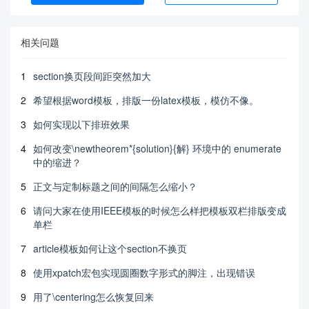
相关问题
1
section换页段间距突然加大
2
希望根据word模板，排版一份latex模板，模仿不像。
3
如何实现以下排班效果
4
如何改变\newtheorem*{solution}{解} 环境中的 enumerate
中的缩进？
5
正文与定制标题之间的间隔怎么缩小？
6
请问大家在使用IEEE模板的时候怎么样把模板双栏排版变成
单栏
7
article模板如何让这个section不换页
8
使用xpatch宏包实现圆圈数字形式的脚注，出现错误
9
用了\centering怎么恢复回来