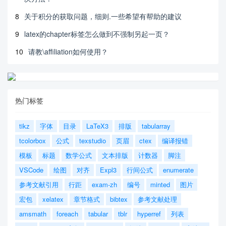
8
关于积分的获取问题，细则.一些希望有帮助的建议
9
latex的chapter标签怎么做到不强制另起一页？
10
请教\affiliation如何使用？
热门标签
tikz
字体
目录
LaTeX3
排版
tabularray
tcolorbox
公式
texstudio
页眉
ctex
编译报错
模板
标题
数学公式
文本排版
计数器
脚注
VSCode
绘图
对齐
Expl3
行间公式
enumerate
参考文献引用
行距
exam-zh
编号
minted
图片
宏包
xelatex
章节格式
bibtex
参考文献处理
amsmath
foreach
tabular
tblr
hyperref
列表