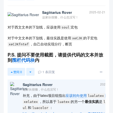
Sagittarius Rover
2025-02-21
这家伙很懒，什么也没写！
对于西文文本的下划线，应该使用
宏包
soul
对于中文文本的下划线，最佳实践是使用
的子宏包
xeCJK
，自己自动实现分行，断页
xeCJKfntef
P.S.
提问不要使用截图，请提供代码的文本并放
到
围栏代码块
内
1
条回复
赞同
0
Sagittarius Rover
2025-11
这家伙很懒，什么也没写！
补充，由于latex项目组指出
应该转向使用
而不
lualatex
，所以基于
的另一个
最佳实践
是
xelatex
luatex
lua-
和
：
ul
luacolor