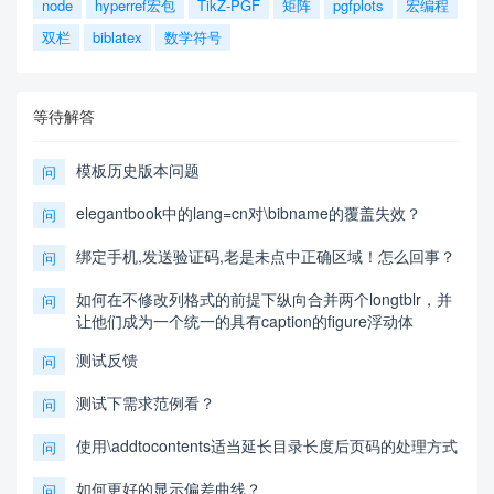
node
hyperref宏包
TikZ-PGF
矩阵
pgfplots
宏编程
双栏
biblatex
数学符号
等待解答
模板历史版本问题
问
elegantbook中的lang=cn对\bibname的覆盖失效？
问
绑定手机,发送验证码,老是未点中正确区域！怎么回事？
问
如何在不修改列格式的前提下纵向合并两个longtblr，并
问
让他们成为一个统一的具有caption的figure浮动体
测试反馈
问
测试下需求范例看？
问
使用\addtocontents适当延长目录长度后页码的处理方式
问
如何更好的显示偏差曲线？
问