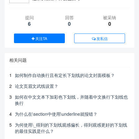
提问
回答
被采纳
6
0
0
关注TA
发私信
相关问题
1
如何制作自动换行且有定长下划线的论文封面模板？
2
论文页眉文武线设置？
3
如何在中文文本下加彩色下划线，并随着中文换行下划线也
换行
4
为什么在\section中使用\underline就报错？
5
为何使用\_得到的下划线观感偏长，得到观感更好的下划线
的最佳实践是什么？