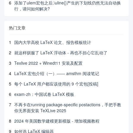
6
添加了ulem宏包之后,\uline{}产生的下划线仍然无法自动换
行，请问如何解决?
热门文章
1
国内大学高校 LaTeX 论文、报告模板统计
2
就这样驯服了 LaTeX 浮动体 - 再也不担心它乱动了
3
Texlive 2022 + Winedt11 安装及配置
4
LaTeX 宏包介绍（一）—— amsthm 阅读笔记
5
每个 LaTeX 用户都应该使用的 9 个宏包[投稿]
6
exam-zh：中国试卷 LaTeX 模板
7
不再卡在running package-specific postactions，手把手教
你无界面安装 TeXLive 2025
8
2024 年美国数学建模更新模版 - 增加视频教程
9
如何选 LaTeX 编辑器