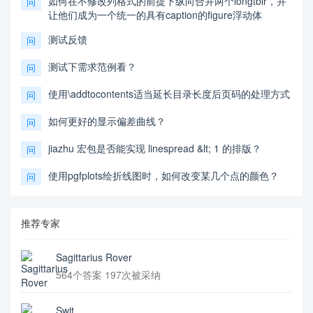
如何在不修改列格式的前提下纵向合并两个longtblr，并
问
让他们成为一个统一的具有caption的figure浮动体
测试反馈
问
测试下需求范例看？
问
使用\addtocontents适当延长目录长度后页码的处理方式
问
如何更好的显示偏差曲线？
问
jiazhu 宏包是否能实现 linespread &lt; 1 的排版？
问
使用pgfplots绘折线图时，如何改变某几个点的颜色？
问
推荐专家
Sagittarius Rover
564个答案 197次被采纳
Swit