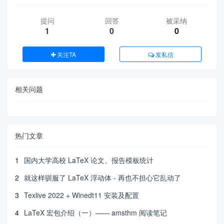
提问
回答
被采纳
1
0
0
关注TA
发私信
相关问题
热门文章
1
国内大学高校 LaTeX 论文、报告模板统计
2
就这样驯服了 LaTeX 浮动体 - 再也不担心它乱动了
3
Texlive 2022 + Winedt11 安装及配置
4
LaTeX 宏包介绍（一）—— amsthm 阅读笔记