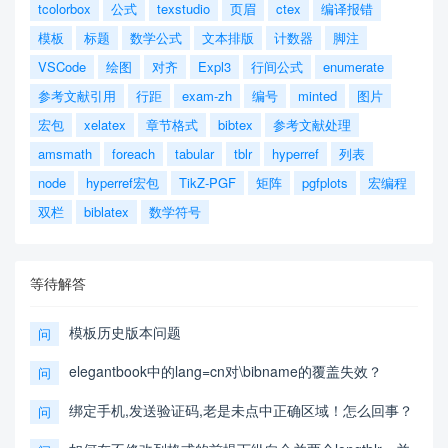
tcolorbox
公式
texstudio
页眉
ctex
编译报错
模板
标题
数学公式
文本排版
计数器
脚注
VSCode
绘图
对齐
Expl3
行间公式
enumerate
参考文献引用
行距
exam-zh
编号
minted
图片
宏包
xelatex
章节格式
bibtex
参考文献处理
amsmath
foreach
tabular
tblr
hyperref
列表
node
hyperref宏包
TikZ-PGF
矩阵
pgfplots
宏编程
双栏
biblatex
数学符号
等待解答
模板历史版本问题
问
elegantbook中的lang=cn对\bibname的覆盖失效？
问
绑定手机,发送验证码,老是未点中正确区域！怎么回事？
问