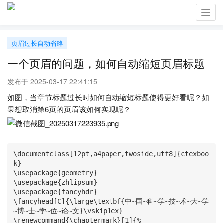
Toggl
navig
页眉过长自动省略
一个页眉的问题，如何自动缩短页眉标题
发布于 2025-03-17 22:41:15
如图，当章节标题过长时如何自动缩短标题使得更好看呢？如
果想取消第6页的页眉该如何实现呢？
\documentclass[12pt,a4paper,twoside,utf8]{ctexboo
k}

\usepackage{geometry}

\usepackage{zhlipsum}

\usepackage{fancyhdr}

\fancyhead[C]{\large\textbf{中~国~科~学~技~术~大~学
~博~士~学~位~论~文}\vskip1ex}

\renewcommand{\chaptermark}[1]{%
