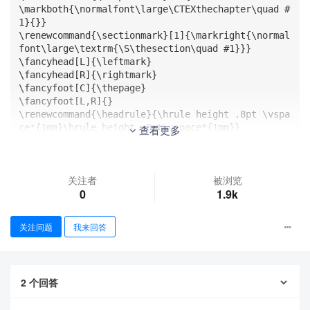
\markboth{\normalfont\large\CTEXthechapter\quad #
1}{}}

\renewcommand{\sectionmark}[1]{\markright{\normal
font\large\textrm{\S\thesection\quad #1}}}

\fancyhead[L]{\leftmark}

\fancyhead[R]{\rightmark}

\fancyfoot[C]{\thepage}

\fancyfoot[L,R]{}

\renewcommand{\headrule}{\hrule height .8pt \vspa
ce*{1mm}\hrule height .8pt\vspace*{1mm}}

查看更多
\setlength{\headsep}{.5in}

\pagestyle{fancy}

\begin{document}

关注者
被浏览
\chapter{第一章第一章第一章的名字啊啊啊啊第一章第一章第
0
1.9k
一章的名字}

\section{第一节节名}

\zhlipsum[1-8]

关注问题
我来回答
\chapter{第二章第二章第二章的名字啊啊啊啊第二章第二章第
二章的名字}

\section{第二节节名}

\zhlipsum[1-8]

2
个回答
\end{document}