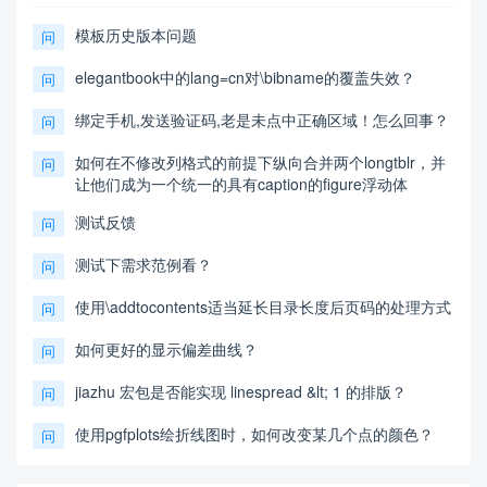
模板历史版本问题
问
elegantbook中的lang=cn对\bibname的覆盖失效？
问
绑定手机,发送验证码,老是未点中正确区域！怎么回事？
问
如何在不修改列格式的前提下纵向合并两个longtblr，并
问
让他们成为一个统一的具有caption的figure浮动体
测试反馈
问
测试下需求范例看？
问
使用\addtocontents适当延长目录长度后页码的处理方式
问
如何更好的显示偏差曲线？
问
jiazhu 宏包是否能实现 linespread &lt; 1 的排版？
问
使用pgfplots绘折线图时，如何改变某几个点的颜色？
问