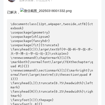
已解决，
\documentclass[12pt,a4paper,twoside,utf8]{ct
exbook}

\usepackage{geometry}

\usepackage{zhlipsum}

\usepackage{fancyhdr}

\usepackage[fit]{truncate}

\fancyhead[C]{\large\textbf{中~国~科~学~技~术~
大~学~博~士~学~位~论~文}\vskip1ex}

\renewcommand{\chaptermark}[1]{%

\markboth{\normalfont\large\CTEXthechapter\q
uad #1}{}}

\renewcommand{\sectionmark}[1]{\markright{\n
ormalfont\large\textrm{\S\thesection\quad #
1}}}

\fancyhead[L]{\truncate{0.75\headwidth}\left
mark}

\fancyhead[R]{\truncate{0.25\headwidth}\righ
tmark}

\fancyfoot[C]{\thepage}

\fancyfoot[L,R]{}
