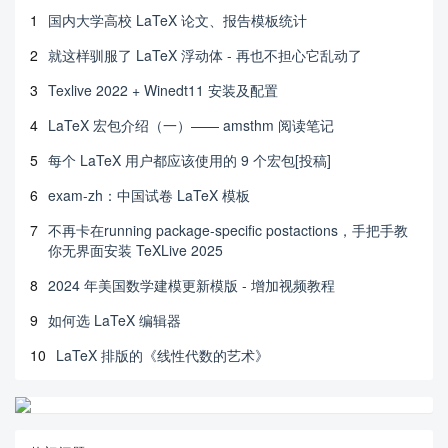
1
国内大学高校 LaTeX 论文、报告模板统计
2
就这样驯服了 LaTeX 浮动体 - 再也不担心它乱动了
3
Texlive 2022 + Winedt11 安装及配置
4
LaTeX 宏包介绍（一）—— amsthm 阅读笔记
5
每个 LaTeX 用户都应该使用的 9 个宏包[投稿]
6
exam-zh：中国试卷 LaTeX 模板
7
不再卡在running package-specific postactions，手把手教
你无界面安装 TeXLive 2025
8
2024 年美国数学建模更新模版 - 增加视频教程
9
如何选 LaTeX 编辑器
10
LaTeX 排版的《线性代数的艺术》