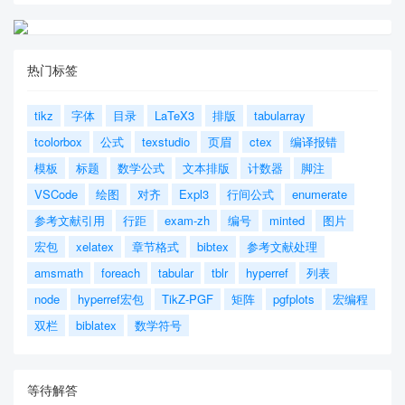
热门标签
tikz
字体
目录
LaTeX3
排版
tabularray
tcolorbox
公式
texstudio
页眉
ctex
编译报错
模板
标题
数学公式
文本排版
计数器
脚注
VSCode
绘图
对齐
Expl3
行间公式
enumerate
参考文献引用
行距
exam-zh
编号
minted
图片
宏包
xelatex
章节格式
bibtex
参考文献处理
amsmath
foreach
tabular
tblr
hyperref
列表
node
hyperref宏包
TikZ-PGF
矩阵
pgfplots
宏编程
双栏
biblatex
数学符号
等待解答