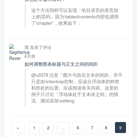
这个方法同样可以实现「给目录页的首页加
上i的页码」因为\tableofcontents内部也调用
了\chapter*，效果如下：
我 发表了评论
6月前
如何调整图表标题与正文之间的间距
@u3379 注意「图片与前后文本的间距」并不
只是由\intextsep控制，应该分浮动体的种类
和所处的位置。应该阅读有关内容。这里的
例子只讨论「浮动体处于文本块之间」的情
况。测试添加\setleng
«
1
2
...
6
7
8
9