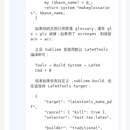
      my ($base_name) = @_;

      return system "makeglossarie
s", $base_name;

  }

  如果你的文档只用普通 glossary，通常 gl
o → gls 就够；如果用了 acronyms，则保留 
acn → acr。

  之后 Sublime 直接用默认 LaTeXTools 
编译即可：

  Tools → Build System → LaTeX

  Cmd + B

  或者如果你有自定义 .sublime-build，也
应该保持 LaTeXTools target：

  {

      "target": "latextools_make_pd
f",

      "cancel": { "kill": true },

      "selector": "text.tex.latex",

      "builder": "traditional",
