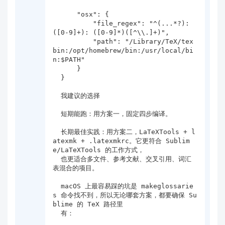
      "osx": {

          "file_regex": "^(...*?):
([0-9]+): ([0-9]*)([^\\.]+)",

          "path": "/Library/TeX/tex
bin:/opt/homebrew/bin:/usr/local/bi
n:$PATH"

      }

  }

  我建议的选择

  短期能跑：用方案一，固定四步编译。

  长期最佳实践：用方案二，LaTeXTools + l
atexmk + .latexmkrc。它更符合 Sublim
e/LaTeXTools 的工作方式，

  也更适合多文件、参考文献、交叉引用、词汇
表混合的项目。

  macOS 上最容易踩的坑是 makeglossarie
s 命令找不到，所以无论哪套方案，都要确保 Su
blime 的 TeX 路径里

  有：
