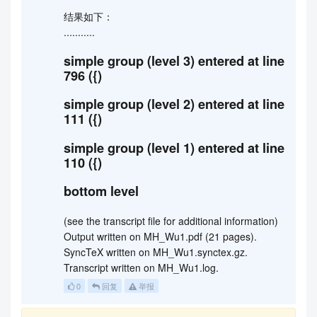
结果如下：
...........
simple group (level 3) entered at line
796 ({)
simple group (level 2) entered at line
111 ({)
simple group (level 1) entered at line
110 ({)
bottom level
(see the transcript file for additional information)
Output written on MH_Wu1.pdf (21 pages).
SyncTeX written on MH_Wu1.synctex.gz.
Transcript written on MH_Wu1.log.
0
回复
举报