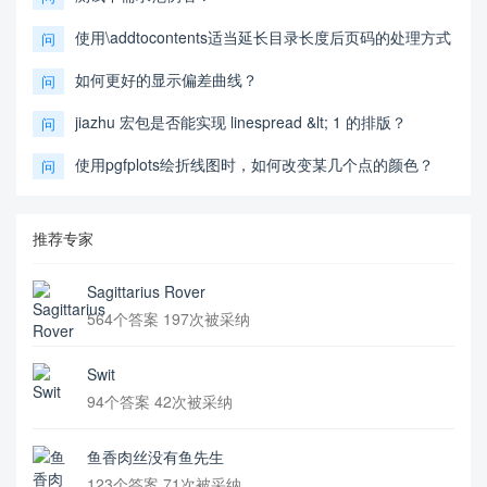
使用\addtocontents适当延长目录长度后页码的处理方式
问
如何更好的显示偏差曲线？
问
jiazhu 宏包是否能实现 linespread &lt; 1 的排版？
问
使用pgfplots绘折线图时，如何改变某几个点的颜色？
问
推荐专家
Sagittarius Rover
564个答案 197次被采纳
Swit
94个答案 42次被采纳
鱼香肉丝没有鱼先生
123个答案 71次被采纳