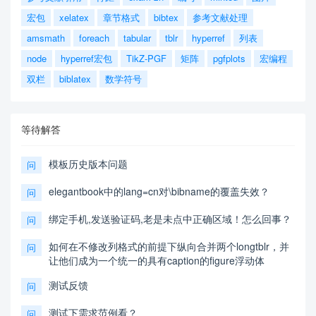
宏包
xelatex
章节格式
bibtex
参考文献处理
amsmath
foreach
tabular
tblr
hyperref
列表
node
hyperref宏包
TikZ-PGF
矩阵
pgfplots
宏编程
双栏
biblatex
数学符号
等待解答
模板历史版本问题
问
elegantbook中的lang=cn对\bibname的覆盖失效？
问
绑定手机,发送验证码,老是未点中正确区域！怎么回事？
问
如何在不修改列格式的前提下纵向合并两个longtblr，并
问
让他们成为一个统一的具有caption的figure浮动体
测试反馈
问
测试下需求范例看？
问