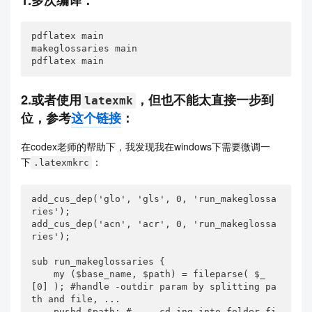
1.多次编译：
pdflatex main

makeglossaries main

pdflatex main
2.或者使用
，但也不能太直接一步到
latexmk
位，参考
这个链接
：
在codex老师的帮助下，我发现我在windows下需要微调一
下
：
.latexmkrc
add_cus_dep('glo', 'gls', 0, 'run_makeglossa
ries');

add_cus_dep('acn', 'acr', 0, 'run_makeglossa
ries');

sub run_makeglossaries {

    my ($base_name, $path) = fileparse( $_
[0] ); #handle -outdir param by splitting pa
th and file, ...

    pushd $path; # ... cd-ing into folder fi