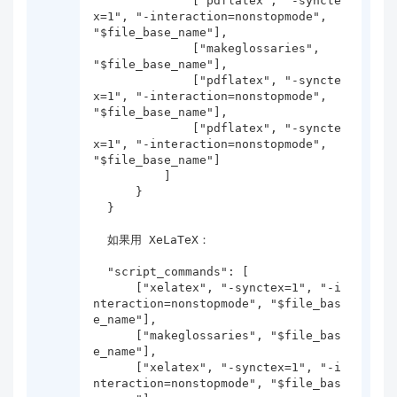
              ["pdflatex", "-syncte
x=1", "-interaction=nonstopmode", 
"$file_base_name"],

              ["makeglossaries", 
"$file_base_name"],

              ["pdflatex", "-syncte
x=1", "-interaction=nonstopmode", 
"$file_base_name"],

              ["pdflatex", "-syncte
x=1", "-interaction=nonstopmode", 
"$file_base_name"]

          ]

      }

  }

  如果用 XeLaTeX：

  "script_commands": [

      ["xelatex", "-synctex=1", "-i
nteraction=nonstopmode", "$file_bas
e_name"],

      ["makeglossaries", "$file_bas
e_name"],

      ["xelatex", "-synctex=1", "-i
nteraction=nonstopmode", "$file_bas