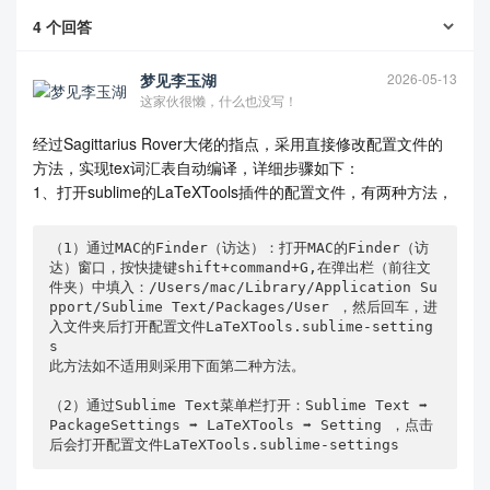
此配置使用
自动处理编译流程（包括调用
latexmk
makeglo
4
个回答
），但若需手动触发，可通过
ssaries
Tools → Build Wit
执行。
h… → Make Glossaries
梦见李玉湖
2026-05-13
这家伙很懒，什么也没写！
经过Sagittarius Rover大佬的指点，采用直接修改配置文件的
方法，实现tex词汇表自动编译，详细步骤如下：
1、打开sublime的LaTeXTools插件的配置文件，有两种方法，
（1）通过MAC的Finder（访达）：打开MAC的Finder（访
达）窗口，按快捷键shift+command+G,在弹出栏（前往文
件夹）中填入：/Users/mac/Library/Application Su
pport/Sublime Text/Packages/User ，然后回车，进
入文件夹后打开配置文件LaTeXTools.sublime-setting
s

此方法如不适用则采用下面第二种方法。

（2）通过Sublime Text菜单栏打开：Sublime Text ➡️ 
PackageSettings ➡️ LaTeXTools ➡️ Setting ，点击