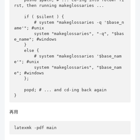
rst, then running makeglossaries ...

    if ( $silent ) {

        # system "makeglossaries -q '$base_n
ame'"; #unix

        system "makeglossaries", "-q", "$bas
e_name"; #windows

    }

    else {

        # system "makeglossaries '$base_nam
e'"; #unix

        system "makeglossaries", "$base_nam
e"; #windows

    };

    popd; # ... and cd-ing back again

}
再用
latexmk -pdf main