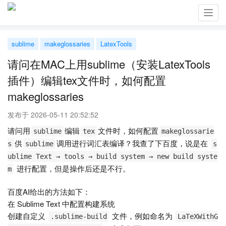
Toggl
navig
sublime
makeglossaries
LatexTools
请问在MAC上用sublime（安装LatexTools
插件）编辑tex文件时，如何配置
makeglossaries
发布于 2026-05-11 20:52:52
请问用
编辑
文件时，如何配置
sublime
tex
makeglossarie
供
调用进行词汇表编译？我查了下百度，说是在
s
sublime
s
ublime Text → tools → build system → new build syste
进行配置，但是操作后还是不行。
m
百度AI给出的方法如下：
在 Sublime Text 中配置构建系统‌
创建自定义
文件，例如命名为
.sublime-build
LaTeXWithG