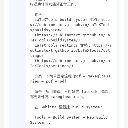
错误跳转等功能才正常工作。

  参考：

  LaTeXTools build system 文档：http
s://sublimetext.github.io/LaTeXTool
s/buildsystem/

  (https://sublimetext.github.io/La
TeXTools/buildsystem/)

  LaTeXTools settings 文档：https://s
ublimetext.github.io/LaTeXTools/set
tings/

  (https://sublimetext.github.io/La
TeXTools/settings/)

  方案一：简单固定流程 pdf → makeglossa
ries → pdf → pdf

  适合：项目简单、不想研究 latexmk、每次
都无条件跑 makeglossaries。

  在 Sublime 里新建 build system：

  Tools → Build System → New Build 
System...
