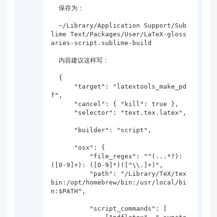
  保存为：

  ~/Library/Application Support/Sub
lime Text/Packages/User/LaTeX-gloss
aries-script.sublime-build

  内容建议这样写：

  {

      "target": "latextools_make_pd
f",

      "cancel": { "kill": true },

      "selector": "text.tex.latex",

      "builder": "script",

      "osx": {

          "file_regex": "^(...*?):
([0-9]+): ([0-9]*)([^\\.]+)",

          "path": "/Library/TeX/tex
bin:/opt/homebrew/bin:/usr/local/bi
n:$PATH",

          "script_commands": [
