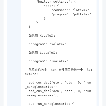
      "builder_settings": {

          "osx": {

              "command": "latexmk",

              "program": "pdflatex"

          }

      }

  }

  如果用 XeLaTeX：

  "program": "xelatex"

  如果用 LuaLaTeX：

  "program": "lualatex"

  然后在你的主 .tex 文件同目录放一个 .lat
exmkrc：

  add_cus_dep('glo', 'gls', 0, 'run
_makeglossaries');

  add_cus_dep('acn', 'acr', 0, 'run
_makeglossaries');

  sub run_makeglossaries {
