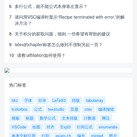
6
多行公式，能不能公式本身靠左显示？
7
请问用VSC编译时显示“Recipe terminated with error.”的解
决方法？
8
关于积分的获取问题，细则.一些希望有帮助的建议
9
latex的chapter标签怎么做到不强制另起一页？
10
请教\affiliation如何使用？
热门标签
tikz
字体
目录
LaTeX3
排版
tabularray
tcolorbox
公式
texstudio
页眉
ctex
编译报错
模板
标题
数学公式
文本排版
计数器
脚注
VSCode
绘图
对齐
Expl3
行间公式
enumerate
参考文献引用
行距
exam-zh
编号
minted
图片