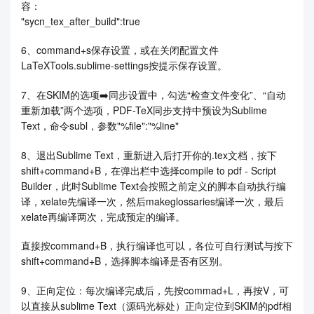
容：
"sycn_tex_after_build":true
6、command+s保存设置，或在关闭配置文件
LaTeXTools.sublime-settings按提示保存设置。
7、在SKIM的选项➡️同步设置中，勾选“检查文件变化”、“自动
重新加载”两个选项，PDF-TeX同步支持中预设为Sublime
Text，命令subl，参数"%file":"%line"
8、退出Sublime Text，重新进入后打开你的.tex文档，按下
shift+command+B，在弹出栏中选择compile to pdf - Script
Builder，此时Sublime Text会按照之前定义的脚本自动执行编
译，xelate先编译一次，然后makeglossaries编译一次，最后
xelate再编译两次，完成预定的编译。
直接按command+B，执行编译也可以，各位可自行测试与按下
shift+command+B，选择脚本编译是否有区别。
9、正向定位：每次编译完成后，先按commad+L，再按V，可
以直接从sublime Text（源码光标处）正向定位到SKIM的pdf相