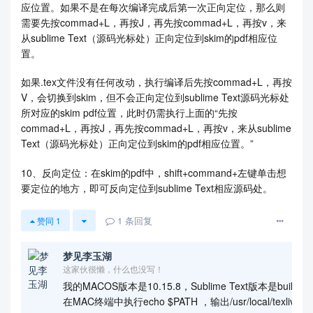
应位置。如果不是在每次编译完成后第一次正向定位，那么则
需要先按commad+L，再按J，再先按commad+L，再按v，来
从sublime Text（源码光标处）正向定位到skim的pdf相应位
置。
如果.tex文件没有任何改动，执行编译后先按commad+L，再按
V，会切换到skim，但不会正向定位到sublime Text源码光标处
所对应的skim pdf位置，此时仍需执行上面的“先按
commad+L，再按J，再先按commad+L，再按v，来从sublime
Text（源码光标处）正向定位到skim的pdf相应位置。”
10、反向定位：在skim的pdf中，shift+command+左键单击想
要定位的地方，即可反向定位到sublime Text相应源码处。
1
条回复
赞同
1
梦见李玉湖
这家伙很懒，什么也没写！
我的MACOS版本是10.15.8，Sublime Text版本是build42
在MAC终端中执行echo $PATH ，输出/usr/local/texlive/202