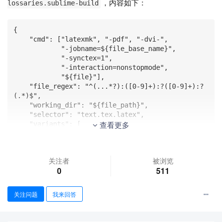
，内容如下：
lossaries.sublime-build
{

    "cmd": ["latexmk", "-pdf", "-dvi-",

            "-jobname=${file_base_name}",

            "-synctex=1",

            "-interaction=nonstopmode",

            "${file}"],

    "file_regex": "^(...*?):([0-9]+):?([0-9]+):? 
(.*)$",

    "working_dir": "${file_path}",

    "selector": "text.tex.latex",

查看更多
    "variants": [

        {

            "name": "Make Glossaries",

            "cmd": ["makeglossaries", "${file_bas
关注者
被浏览
e_name}"],

0
511
            "working_dir": "${file_path}"

        }

    ]

关注问题
我来回答
}