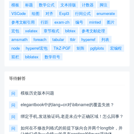
模板
标题
数学公式
文本排版
计数器
脚注
VSCode
绘图
对齐
Expl3
行间公式
enumerate
参考文献引用
行距
exam-zh
编号
minted
图片
宏包
xelatex
章节格式
bibtex
参考文献处理
amsmath
foreach
tabular
tblr
hyperref
列表
node
hyperref宏包
TikZ-PGF
矩阵
pgfplots
宏编程
双栏
biblatex
数学符号
等待解答
模板历史版本问题
问
elegantbook中的lang=cn对\bibname的覆盖失效？
问
绑定手机,发送验证码,老是未点中正确区域！怎么回事？
问
如何在不修改列格式的前提下纵向合并两个longtblr，并
问
让他们成为一个统一的具有caption的figure浮动体