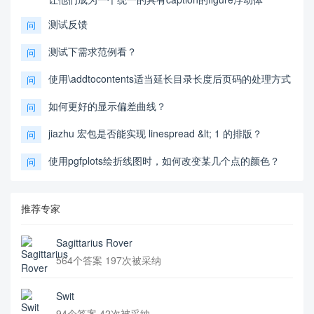
测试反馈
问
测试下需求范例看？
问
使用\addtocontents适当延长目录长度后页码的处理方式
问
如何更好的显示偏差曲线？
问
jiazhu 宏包是否能实现 linespread &lt; 1 的排版？
问
使用pgfplots绘折线图时，如何改变某几个点的颜色？
问
推荐专家
Sagittarius Rover
564个答案 197次被采纳
Swit
94个答案 42次被采纳