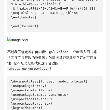
$|a|=|b|=r$ \\ \cline{2-3}

 & \makecell{$x^2+y^2+Dx+Ey+F=0$\\$(|D|=|E|
\neq 0)$} & $D^2=E^2=4F$ \\ \hline

\end{tabular}

\end{document}
不过我不确定若右侧内容中存在
，或者插入图片等
\dfrac
「高度不是行数的整数倍」的情况是否都具有良好的可拓展
性...是不是总是能找到这个合适的
？
\multirow{<nrow>}...
\documentclass[fontset=fandol]{ctexart}

\usepackage{array}

\usepackage{multirow}

\usepackage{amsmath,amsfonts}

\usepackage{makecell}

\usepackage{graphicx}

\begin{document}
