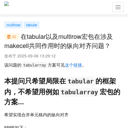
Toggl
navig
multirow
tabular
在tabular以及multirow宏包在涉及
30
makecell共同作用时的纵向对齐问题？
发布于 2025-09-06 13:29:12
该问题的
方案可见
这个链接
。
tabularray
本提问只希望局限在
的框架
tabular
内，不希望用例如
宏包的
tabularray
方案...
希望实现合并单元格内的纵向对齐
MWE如下：