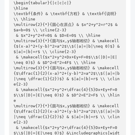
\begin{tabular}{|c|c|c|}

\hline

\textbf{条件} & \textbf{方程} & \textbf{说明} 
\\ \hline

\multirow{2}{*}{圆心在原点} & $x^2+y^2=r^2$ & 
$a=b=0$ \\ \cline{2-3}

 & $x^2+y^2+F=0$ & $D=E=0$ \\ \hline

\multirow{3}{*}{圆与$x,y$轴都相切} & \makecell
{$(x-a)^2+(y-b)^2=a^2$\\$(|a|=|b|\neq 0)$} & 
$|a|=|b|=r$ \\ \cline{2-3}

 & \makecell{$x^2+y^2+Dx+Ey+F=0$\\$(|D|=|E|
\neq 0)$} & $D^2=E^2=4F$ \\ \hline

\multirow{3}{*}{圆与$x,y$轴都相切} & \makecell
{$\dfrac{1}{2}(x-a)^2+(y-b)^2=a^2$\\$(|a|=|b
|\neq \dfrac{1}{2})$} & $|a|=|b|=r$ \\ \clin
e{2-3}

 & \makecell{$x^2+y^2+\dfrac{4}{5}Dx+Ey+F=0
$\\$(|D|=|E|\neq 0)$} & $D^2=E^2=F$ \\ \hlin
e

\multirow{7}{*}{圆与$x,y$轴都相切} & \makecell
{$\dfrac{1}{2}(x-a)^2+(y-b)^2=a^2$\\$(|a|=|b
|\neq \dfrac{1}{2})$} & $|a|=|b|=r$ \\ \clin
e{2-3}

 & \makecell{$x^2+y^2+\dfrac{4}{5}Dx+Ey+F=0
$\\$(|D|=|E|\neq 0)$} &\includegraphics[widt