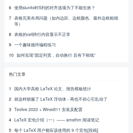
6
使用siunitx时S列的对齐选项为了不能生效？
7
表格完美布局问题（如内边距、边框颜色、最外边框粗细
等）
8
表格的cell跨行内容显示不正常
9
一个趣味循环编程练习
10
如何实现“固定列宽，自动换行 且有下框线”
热门文章
1
国内大学高校 LaTeX 论文、报告模板统计
2
就这样驯服了 LaTeX 浮动体 - 再也不担心它乱动了
3
Texlive 2022 + Winedt11 安装及配置
4
LaTeX 宏包介绍（一）—— amsthm 阅读笔记
5
每个 LaTeX 用户都应该使用的 9 个宏包[投稿]