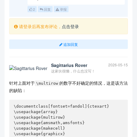
2
回复
举报
请登录后再发布评论，
点击登录
追加回复
Sagittarius Rover
2026-05-15
这家伙很懒，什么也没写！
针对上面对于
的数字不好确定的情况，这是该方法
\multirow
的缺陷：
\documentclass[fontset=fandol]{ctexart}

\usepackage{array}

\usepackage{multirow}

\usepackage{amsmath,amsfonts}

\usepackage{makecell}

\usepackage{graphicx}
