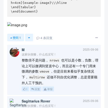
h=4cm]{example-image}\\\hline

\end{tabular}

\end{document}
4
条回复
赞同
1
M
2025-09-06
这家伙很懒，什么也没写！
整数倍不是问题，
也可以是小数，负数，理
nrows
论上可以微调到竖直中心，而且还有一个专门用来
微调的参数
，但是目前来看似乎复杂情况
vmove
下，
还做不到自优化调整，总是需要额
multirow
外人工干预的。
1
回复
举报
Sagittarius Rover
2025-09-06
这家伙很懒，什么也没写！