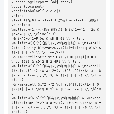
\usepackage[export]{adjustbox}

\begin{document}

\begin{tabular}{|c|c|c|}

\hline

\textbf{条件} & \textbf{方程} & \textbf{说明} 
\\ \hline

\multirow{2}{*}{圆心在原点} & $x^2+y^2=r^2$ & 
$a=b=0$ \\ \cline{2-3}

 & $x^2+y^2+F=0$ & $D=E=0$ \\ \hline

\multirow{3}{*}{圆与$x,y$轴都相切} & \makecell
{$(x-a)^2+(y-b)^2=a^2$\\$(|a|=|b|\neq 0)$} & 
$|a|=|b|=r$ \\ \cline{2-3}

 & \makecell{$x^2+y^2+Dx+Ey+F=0$\\$(|D|=|E|
\neq 0)$} & $D^2=E^2=4F$ \\ \hline

\multirow{3}{*}{圆与$x,y$轴都相切} & \makecell
{$\dfrac{1}{2}(x-a)^2+(y-b)^2=a^2$\\$(|a|=|b
|\neq \dfrac{1}{2})$} & $|a|=|b|=r$ \\ \clin
e{2-3}

 & \makecell{$x^2+y^2+\dfrac{4}{5}Dx+Ey+F=0
$\\$(|D|=|E|\neq 0)$} & $D^2=E^2=F$ \\ \hlin
e

\multirow{6.5}{*}{圆与$x,y$轴都相切} & \makece
ll{$\dfrac{1}{2}(x-a)^2+(y-b)^2=a^2$\\$(|a|=
|b|\neq \dfrac{1}{2})$} & $|a|=|b|=r$ \\ \cl
ine{2-3}
