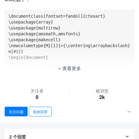
\documentclass[fontset=fandol]{ctexart}

\usepackage{array}

\usepackage{multirow}

\usepackage{amsmath,amsfonts}

\usepackage{makecell}

\newcolumntype{M}[1]{>{\centering\arraybackslash}
m{#1}}

\begin{document}

查看更多
\begin{tabular}{|M{5cm}|M{5cm}|M{5cm}|}

\hline

\textbf{条件} & \textbf{方程} & \textbf{说明} \\ 
\hline

关注者
被浏览
\multirow{2}{*}{圆心在原点} & $x^2+y^2=r^2$ & $a=b
0
2k
=0$ \\ \cline{2-3}

 & $x^2+y^2+F=0$ & $D=E=0$ \\ \hline

\multirow{2}{*}{圆过原点} & $(x-a)^2+(y-b)^2=a^2+b
关注问题
我来回答
^2$ & $a^2+b^2=r^2$ \\ \cline{2-3}

 & $x^2+y^2+Dx+Ey=0$ & $F=0$ \\ \hline

\multirow{2}{*}{圆心在$x$轴上} & $(x-a)^2+y^2=r^2$ 
& $b=0$ \\ \cline{2-3}

2
个回答