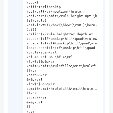
\vbox{

\offinterlineskip

\def\crl{\cr\noalign{\hrule}}

\def\barb{\omit\vrule height 0pt \h
fil\vrule}

\def\low#1{\vbox{\hbox{\rm#1}\kern-
9pt}}

\halign{\vrule height2ex depth1ex

\quad\hfil#\unskip\hfil\quad\vrule&
\quad\hfil\it#\unskip\hfil\quad\vru
le&\quad\hfil\it#\unskip\hfil\quad
\vrule\span\crl

\bf A& \bf B& \bf C\crl

\low{a}&p&q\cr

\omit&\omit\hrulefill&\omit\hrulefi
ll\cr

\barb&&\cr

&x&y\crl

\low{b}&p&q\cr

\omit&\omit\hrulefill&\omit\hrulefi
ll\cr

\barb&&\cr

&x&y\crl

}}

\bye