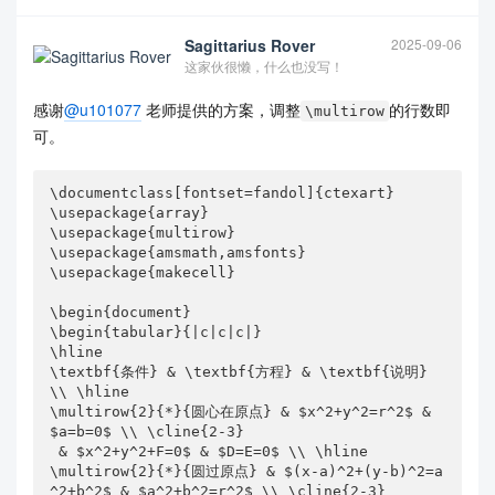
 & $x^2+y^2+Dx+F=0$ & $E=0$ \\ \hline

\multirow{2}{*}{圆心在$y$轴上} & $x^2+(y-b)^2=r^2$ 
Sagittarius Rover
2025-09-06
& $a=0$ \\ \cline{2-3}

这家伙很懒，什么也没写！
 & $x^2+y^2+Ey+F=0$ & $D=0$ \\ \hline

\multirow{2}{*}{圆与$x$轴相切} & $(x-a)^2+(y-b)^2=
感谢
@u101077
老师提供的方案，调整
的行数即
b^2$ & $|b|=r$ \\ \cline{2-3}

\multirow
 & \makecell{$x^2+y^2+Dx+Ey+F=0$\\$(E\neq 0,D^2-4
可。
F=0)$} & $E\neq 0,D^2-4F=0$ \\ \hline

\multirow{2}{*}{圆与$y$轴相切} & $(x-a)^2+(y-b)^2=
a^2$ & $|a|=r$ \\ \cline{2-3}

\documentclass[fontset=fandol]{ctexart}

 & \makecell{$x^2+y^2+Dx+Ey+F=0$\\$(D\neq 0,E^2-4
\usepackage{array}

\usepackage{multirow}

F=0)$} & $D\neq 0,E^2-4F=0$ \\ \hline

\usepackage{amsmath,amsfonts}

 \multirow{2}{*}{圆心在$x$轴上且圆过原点} & $(x-a)^
\usepackage{makecell}

2+y^2=a^2$ & $|a|=r,b=0$ \\ \cline{2-3}

 & $x^2+y^2+Dx=0$ & $E=F=0,D\neq 0$ \\ \hline

\begin{document}

\multirow{2}{*}{圆心在$y$轴上且圆过原点} & $x^2+(y-
\begin{tabular}{|c|c|c|}

b)^2=b^2$ & $a=0,|b|=r$ \\ \cline{2-3}

\hline

 & $x^2+y^2+Ey=0$ & $D=F=0,E\neq 0$ \\ \hline

\textbf{条件} & \textbf{方程} & \textbf{说明} 
\multirow{2}{*}{圆与$x,y$轴都相切} & \makecell{$(x
\\ \hline

-a)^2+(y-b)^2=a^2$\\$(|a|=|b|\neq 0)$} & $|a|=|b|
\multirow{2}{*}{圆心在原点} & $x^2+y^2=r^2$ & 
=r$ \\ \cline{2-3}

$a=b=0$ \\ \cline{2-3}

 & \makecell{$x^2+y^2+Dx+Ey+F=0$\\$(|D|=|E|\neq 
 & $x^2+y^2+F=0$ & $D=E=0$ \\ \hline

0)$} & $D^2=E^2=4F$ \\ \hline

\multirow{2}{*}{圆过原点} & $(x-a)^2+(y-b)^2=a
\end{tabular}

^2+b^2$ & $a^2+b^2=r^2$ \\ \cline{2-3}
