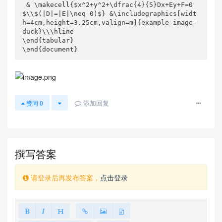
 & \makecell{$x^2+y^2+\dfrac{4}{5}Dx+Ey+F=0
$\\$(|D|=|E|\neq 0)$} &\includegraphics[widt
h=4cm,height=3.25cm,valign=m]{example-image-
duck}\\\hline

\end{tabular}

\end{document}
添加回复
赞同
0
撰写答案
请登录后再发布答案，
点击登录