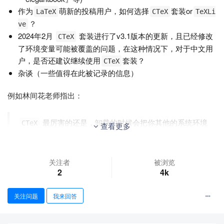
作为
萌新的投稿用户，如何选择
套装or
LaTeX
CTeX
TeXLi
？
ve
2024年2月
套装进行了v3.1版本的更新，且已经修改
CTeX
了环境变量可能被覆盖的问题，在这种情况下，对于中文用
户，是否还建议继续使用
套装？
CTeX
杂谈（一些值得在此被记录的信息）
例如林间花老师指出：
最厉害的还是，卸载的时候会把你其他的系统环境
CTeX
查看更多
变量给删除了
关注者
被浏览
2
4k
关注问题
我来回答