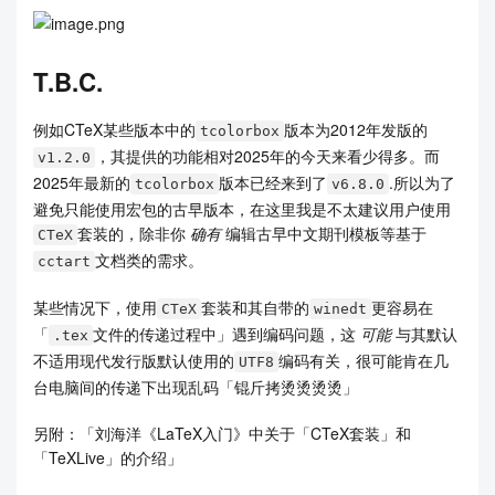
T.B.C.
例如CTeX某些版本中的
版本为2012年发版的
tcolorbox
，其提供的功能相对2025年的今天来看少得多。而
v1.2.0
2025年最新的
版本已经来到了
.所以为了
tcolorbox
v6.8.0
避免只能使用宏包的古早版本，在这里我是不太建议用户使用
套装的，除非你
确有
编辑古早中文期刊模板等基于
CTeX
文档类的需求。
cctart
某些情况下，使用
套装和其自带的
更容易在
CTeX
winedt
「
文件的传递过程中」遇到编码问题，这
可能
与其默认
.tex
不适用现代发行版默认使用的
编码有关，很可能肯在几
UTF8
台电脑间的传递下出现乱码「锟斤拷烫烫烫烫」
另附：「刘海洋《LaTeX入门》中关于「CTeX套装」和
「TeXLive」的介绍」