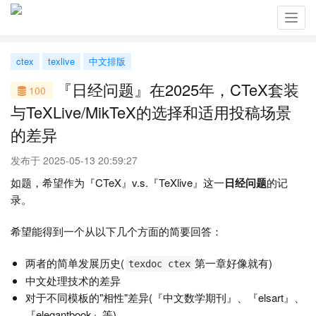
Toggl
navig
ctex
texlive
中文排版
『日经问题』在2025年，CTeX套装
100
与TeXLive/MikTeX的选择和适用投稿场景
的差异
发布于 2025-05-13 20:59:27
如题，希望作为『CTeX』v.s.『TeXlive』这一
日经问题
的记
录。
希望能得到一个从以下几个方面的简要回答：
两者的简单发展历史(
第一章好像就有)
texdoc ctex
中文处理技术的差异
对于不同模板的"相性"差异(『中文数学期刊』、『elsart』、
『elegantbook』等)