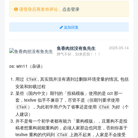
请登录后再发布评论，
点击登录
追加回复
鱼香肉丝没有鱼先生
2025-05-14
脾气不好，别来惹我！！！
os: win11（杂谈）
用过
, 其实我并没有遇到过删除环境变量的情况, 包括
CTeX
安装和卸载过程
某些（国内中文）期刊的「投稿模板」使用的是 cct 那一
套，texlive 似乎不兼容了，尽管不是（但期刊要求使用
），为此初学用户为了省事还是使用
为好（个
CTeX
CTeX
人建议）
并不是每一个初学者都有能力「重构模版」，且重构不是投
稿者想重构就能重构的，必须人家那边也同意，否则你基于
texlive 重构的代码到
上跑不起来，人家是不会接受
CTeX