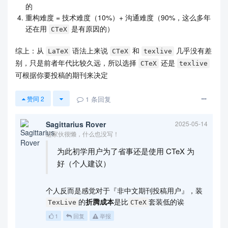
的
重构难度 = 技术难度（10%）+ 沟通难度（90%，这么多年
还在用
是有原因的）
CTeX
综上：从
语法上来说
和
几乎没有差
LaTeX
CTeX
texlive
别，只是前者年代比较久远，所以选择
还是
CTeX
texlive
可根据你要投稿的期刊来决定
1
条回复
赞同
2
Sagittarius Rover
2025-05-14
这家伙很懒，什么也没写！
为此初学用户为了省事还是使用 CTeX 为
好（个人建议）
个人反而是感觉对于『非中文期刊投稿用户』，装
的
折腾成本
是比
套装低的诶
TexLive
CTeX
1
回复
举报