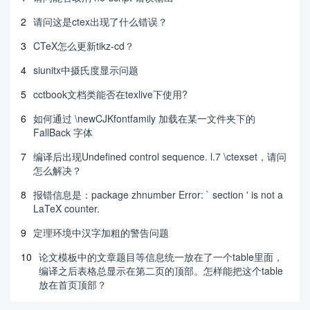
2
请问这是ctex出现了什么错误？
3
CTeX怎么更新tikz-cd？
4
siunitx中摄氏度显示问题
5
cctbook文档类能否在texlive下使用?
6
如何通过 \newCJKfontfamily 加载在某一文件夹下的
FallBack 字体
7
编译后出现Undefined control sequence. l.7 \ctexset，请问
怎么解决？
8
报错信息是：package zhnumber Error: ` section ' is not a
LaTeX counter.
9
定理环境中汉字加粗的警告问题
10
论文模板中的文章题目等信息统一放在了一个table里面，
编译之后表格总显示在第二页的顶部。怎样能把这个table
放在首页顶部？