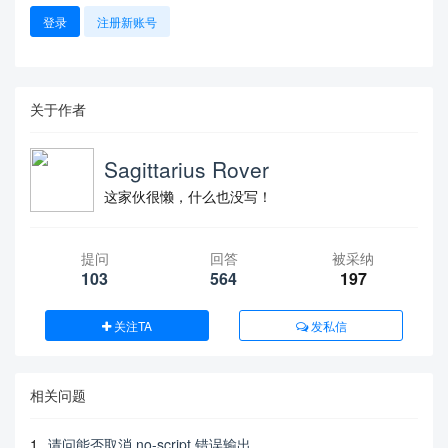
登录
注册新账号
关于作者
Sagittarius Rover
这家伙很懒，什么也没写！
提问
回答
被采纳
103
564
197
关注TA
发私信
相关问题
1
请问能否取消 no-script 错误输出