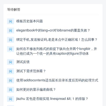
等待解答
模板历史版本问题
问
elegantbook中的lang=cn对\bibname的覆盖失效？
问
绑定手机,发送验证码,老是未点中正确区域！怎么回事？
问
如何在不修改列格式的前提下纵向合并两个longtblr，并
问
让他们成为一个统一的具有caption的figure浮动体
测试反馈
问
测试下需求范例看？
问
使用\addtocontents适当延长目录长度后页码的处理方式
问
如何更好的显示偏差曲线？
问
jiazhu 宏包是否能实现 linespread &lt; 1 的排版？
问