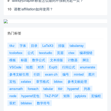
9
latex的chapter标签怎么做到不强制另起一页？
10
请教\affiliation如何使用？
热门标签
tikz
字体
目录
LaTeX3
排版
tabularray
tcolorbox
公式
texstudio
页眉
ctex
编译报错
模板
标题
数学公式
文本排版
计数器
脚注
VSCode
绘图
对齐
Expl3
行间公式
enumerate
参考文献引用
行距
exam-zh
编号
minted
图片
宏包
xelatex
章节格式
bibtex
参考文献处理
amsmath
foreach
tabular
tblr
hyperref
列表
node
hyperref宏包
TikZ-PGF
矩阵
pgfplots
宏编程
双栏
biblatex
数学符号