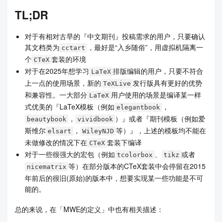
TL;DR
对于有相对古早的『中文期刊』投稿需求的用户，只要确认
其文档类为
，最好是“入乡随俗”，用虚拟机隔离一
cctart
个
套装的环境
CTeX
对于在2025年想学习
排版编辑的用户，只要不符合
LaTeX
上一点的使用场景，新的
发行版具有更好的优势
TeXLive
和兼容性。一大部分
用户使用的场景是编译某一样
LaTeX
式优美的『LaTeX模板（例如
，
elegantbook
，
）』或者『期刊模板（例如爱
beautybook
vividbook
斯维尔
，
等）』，上述的模板均不能在
elsart
WileyNJD
未做修改的情况下在
套装下编译
CTeX
对于一些很强大的宏包（例如
、
或者
tcolorbox
tikz
等）在部分版本的CTeX套装中会停留在2015
nicematrix
年前后的很旧(原始)的版本中，想要实现某一些功能是不可
能的。
总的来说，在「MWE的定义」中也有相关描述：