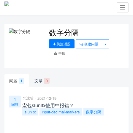
Toggl
navig
数字分隔
关注话题
创建问题
举报
问题
文章
1
0
含冰笑
2021-12-19
1
回答
宏包siunitx使用中报错？
siunitx
input-decimal-markers
数字分隔