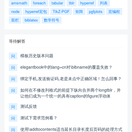
amsmath
foreach
tabular
tblr
hyperref
列表
node
hyperref宏包
TikZ-PGF
矩阵
pgfplots
宏编程
双栏
biblatex
数学符号
等待解答
模板历史版本问题
问
elegantbook中的lang=cn对\bibname的覆盖失效？
问
绑定手机,发送验证码,老是未点中正确区域！怎么回事？
问
如何在不修改列格式的前提下纵向合并两个longtblr，并
问
让他们成为一个统一的具有caption的figure浮动体
测试反馈
问
测试下需求范例看？
问
使用\addtocontents适当延长目录长度后页码的处理方式
问