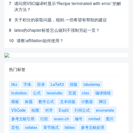
7
请问用VSC编译时显示“Recipe terminated with error.”的解
决方法？
8
关于积分的获取问题，细则.一些希望有帮助的建议
9
latex的chapter标签怎么做到不强制另起一页？
10
请教\affiliation如何使用？
热门标签
tikz
字体
目录
LaTeX3
排版
tabularray
tcolorbox
公式
texstudio
页眉
ctex
编译报错
模板
标题
数学公式
文本排版
计数器
脚注
VSCode
绘图
对齐
Expl3
行间公式
enumerate
参考文献引用
行距
exam-zh
编号
minted
图片
宏包
xelatex
章节格式
bibtex
参考文献处理