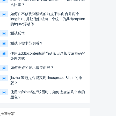
么回事？
如何在不修改列格式的前提下纵向合并两个
问
longtblr，并让他们成为一个统一的具有caption
的figure浮动体
测试反馈
问
测试下需求范例看？
问
使用\addtocontents适当延长目录长度后页码的
问
处理方式
如何更好的显示偏差曲线？
问
jiazhu 宏包是否能实现 linespread &lt; 1 的排
问
版？
使用pgfplots绘折线图时，如何改变某几个点的
问
颜色？
推荐专家