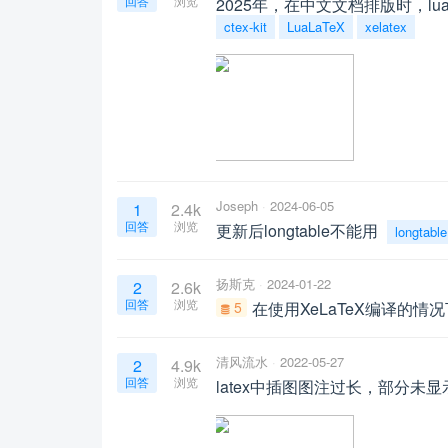
回答
浏览
2025年，在中文文档排版时，lua
ctex-kit
LuaLaTeX
xelatex
Joseph
2024-06-05
1
2.4k
回答
浏览
更新后longtable不能用
longtable
扬斯克
2024-01-22
2
2.6k
回答
浏览
5
在使用XeLaTeX编译的情况
清风流水
2022-05-27
2
4.9k
回答
浏览
latex中插图图注过长，部分未显