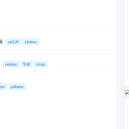
项
xeCJK
xelatex
xelatex
字体
cmap
tex
pdflatex