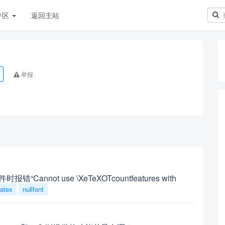
专区
返回主站
举报
错“Cannot use \XeTeXOTcountfeatures with
latex
nullfont