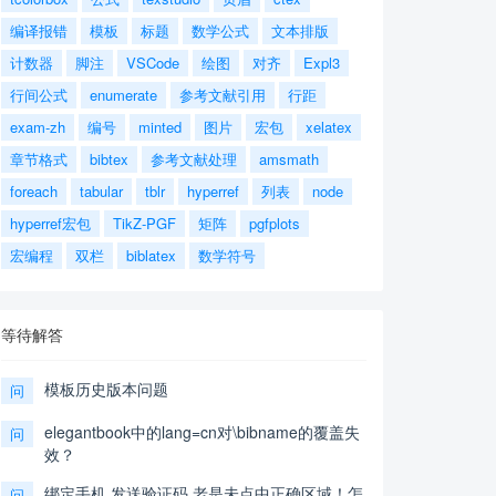
编译报错
模板
标题
数学公式
文本排版
计数器
脚注
VSCode
绘图
对齐
Expl3
行间公式
enumerate
参考文献引用
行距
exam-zh
编号
minted
图片
宏包
xelatex
章节格式
bibtex
参考文献处理
amsmath
foreach
tabular
tblr
hyperref
列表
node
hyperref宏包
TikZ-PGF
矩阵
pgfplots
宏编程
双栏
biblatex
数学符号
等待解答
模板历史版本问题
问
elegantbook中的lang=cn对\bibname的覆盖失
问
效？
绑定手机,发送验证码,老是未点中正确区域！怎
问