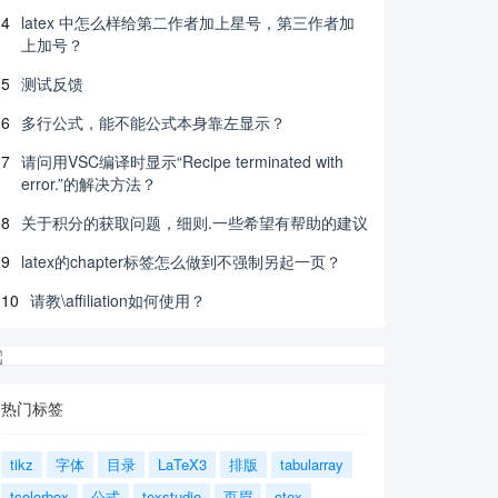
4
latex 中怎么样给第二作者加上星号，第三作者加
上加号？
5
测试反馈
6
多行公式，能不能公式本身靠左显示？
7
请问用VSC编译时显示“Recipe terminated with
error.”的解决方法？
8
关于积分的获取问题，细则.一些希望有帮助的建议
9
latex的chapter标签怎么做到不强制另起一页？
10
请教\affiliation如何使用？
热门标签
tikz
字体
目录
LaTeX3
排版
tabularray
tcolorbox
公式
texstudio
页眉
ctex