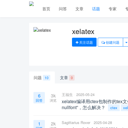
首页
问答
文章
话题
专家
xelatex
关注话题
创建问题
问题
文章
10
0
王福生
2025-05-24
6
3k
回答
浏览
xelatex编译用ctex包制作的tex文件时报
nullfont”，怎么解决？
ctex
xe
Sagittarius Rover
2025-04-28
1
2k