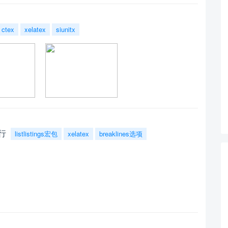
ctex
xelatex
siunitx
换行
listlistings宏包
xelatex
breaklines选项