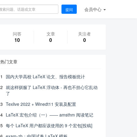
会员
中心
提问
问答
文章
关注者
10
0
0
热门文章
1
国内大学高校 LaTeX 论文、报告模板统计
2
就这样驯服了 LaTeX 浮动体 - 再也不担心它乱动
了
3
Texlive 2022 + Winedt11 安装及配置
4
LaTeX 宏包介绍（一）—— amsthm 阅读笔记
5
每个 LaTeX 用户都应该使用的 9 个宏包[投稿]
6
exam-zh：中国试卷 LaTeX 模板