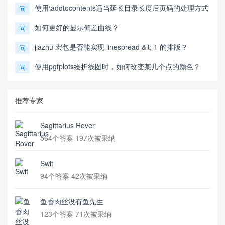
使用\addtocontents适当延长目录长度后页码的处理方式
问
如何更好的显示偏差曲线？
问
jiazhu 宏包是否能实现 linespread &lt; 1 的排版？
问
使用pgfplots绘折线图时，如何改变某几个点的颜色？
问
推荐专家
Sagittarius Rover
564个答案 197次被采纳
Swit
94个答案 42次被采纳
鱼香肉丝没有鱼先生
123个答案 71次被采纳