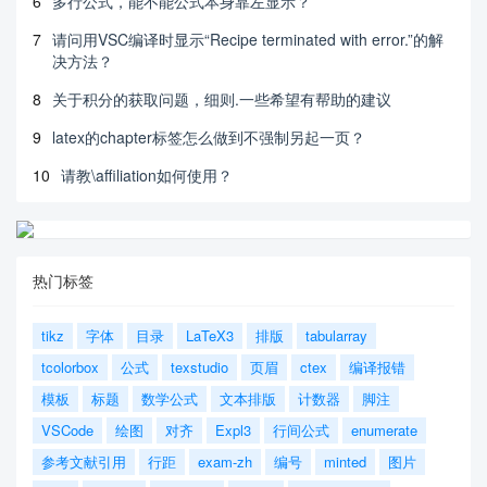
6
多行公式，能不能公式本身靠左显示？
7
请问用VSC编译时显示“Recipe terminated with error.”的解
决方法？
8
关于积分的获取问题，细则.一些希望有帮助的建议
9
latex的chapter标签怎么做到不强制另起一页？
10
请教\affiliation如何使用？
热门标签
tikz
字体
目录
LaTeX3
排版
tabularray
tcolorbox
公式
texstudio
页眉
ctex
编译报错
模板
标题
数学公式
文本排版
计数器
脚注
VSCode
绘图
对齐
Expl3
行间公式
enumerate
参考文献引用
行距
exam-zh
编号
minted
图片