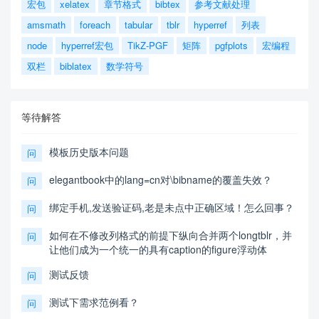
宏包
xelatex
章节格式
bibtex
参考文献处理
amsmath
foreach
tabular
tblr
hyperref
列表
node
hyperref宏包
TikZ-PGF
矩阵
pgfplots
宏编程
双栏
biblatex
数学符号
等待解答
模板历史版本问题
问
elegantbook中的lang=cn对\bibname的覆盖失效？
问
绑定手机,发送验证码,老是未点中正确区域！怎么回事？
问
如何在不修改列格式的前提下纵向合并两个longtblr，并
问
让他们成为一个统一的具有caption的figure浮动体
测试反馈
问
测试下需求范例看？
问