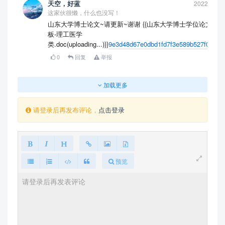
天空，好蓝
2022-01-1
这家伙很懒，什么也没写！
山东大学博士论文~请更新~谢谢 {{山东大学博士学位论文模
板-理工医学
类.doc(uploading...)}}
9e3d48d67e0dbd1fd7f3e589b527f05f.pd
0
回复
举报
加载更多
请登录后再发布评论，
点击登录
预览