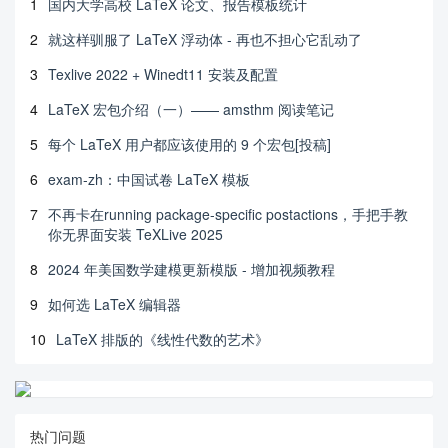
1
国内大学高校 LaTeX 论文、报告模板统计
2
就这样驯服了 LaTeX 浮动体 - 再也不担心它乱动了
3
Texlive 2022 + Winedt11 安装及配置
4
LaTeX 宏包介绍（一）—— amsthm 阅读笔记
5
每个 LaTeX 用户都应该使用的 9 个宏包[投稿]
6
exam-zh：中国试卷 LaTeX 模板
7
不再卡在running package-specific postactions，手把手教
你无界面安装 TeXLive 2025
8
2024 年美国数学建模更新模版 - 增加视频教程
9
如何选 LaTeX 编辑器
10
LaTeX 排版的《线性代数的艺术》
热门问题