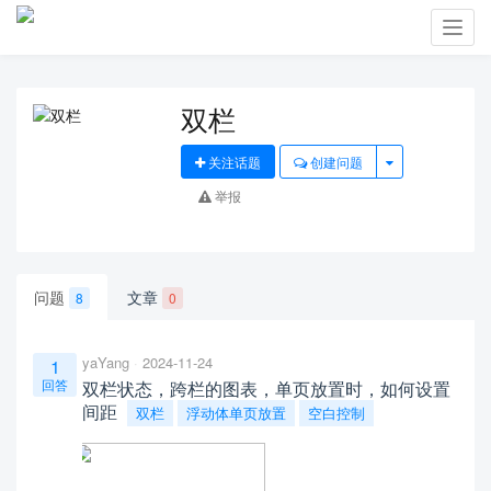
Toggl
navig
双栏
关注话题
创建问题
举报
问题
文章
8
0
yaYang
2024-11-24
1
回答
双栏状态，跨栏的图表，单页放置时，如何设置
间距
双栏
浮动体单页放置
空白控制