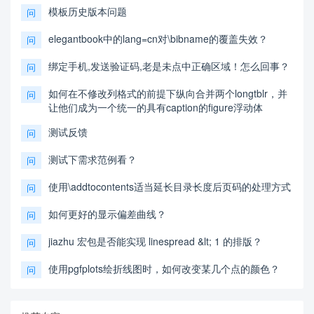
模板历史版本问题
问
elegantbook中的lang=cn对\bibname的覆盖失效？
问
绑定手机,发送验证码,老是未点中正确区域！怎么回事？
问
如何在不修改列格式的前提下纵向合并两个longtblr，并
问
让他们成为一个统一的具有caption的figure浮动体
测试反馈
问
测试下需求范例看？
问
使用\addtocontents适当延长目录长度后页码的处理方式
问
如何更好的显示偏差曲线？
问
jiazhu 宏包是否能实现 linespread &lt; 1 的排版？
问
使用pgfplots绘折线图时，如何改变某几个点的颜色？
问