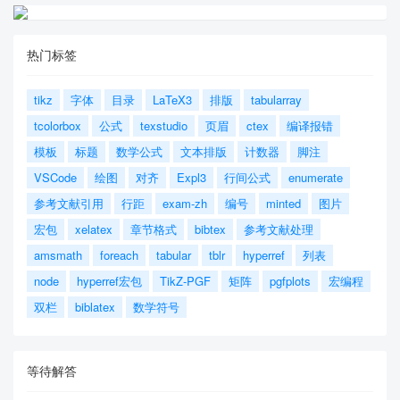
热门标签
tikz
字体
目录
LaTeX3
排版
tabularray
tcolorbox
公式
texstudio
页眉
ctex
编译报错
模板
标题
数学公式
文本排版
计数器
脚注
VSCode
绘图
对齐
Expl3
行间公式
enumerate
参考文献引用
行距
exam-zh
编号
minted
图片
宏包
xelatex
章节格式
bibtex
参考文献处理
amsmath
foreach
tabular
tblr
hyperref
列表
node
hyperref宏包
TikZ-PGF
矩阵
pgfplots
宏编程
双栏
biblatex
数学符号
等待解答