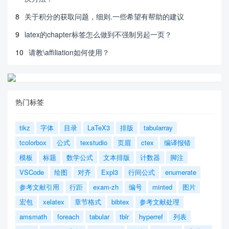
8
关于积分的获取问题，细则.一些希望有帮助的建议
9
latex的chapter标签怎么做到不强制另起一页？
10
请教\affiliation如何使用？
热门标签
tikz
字体
目录
LaTeX3
排版
tabularray
tcolorbox
公式
texstudio
页眉
ctex
编译报错
模板
标题
数学公式
文本排版
计数器
脚注
VSCode
绘图
对齐
Expl3
行间公式
enumerate
参考文献引用
行距
exam-zh
编号
minted
图片
宏包
xelatex
章节格式
bibtex
参考文献处理
amsmath
foreach
tabular
tblr
hyperref
列表