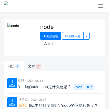
Toggl
navig
node
关注话题
创建问题
举报
问题
文章
9
0
时珍
2024-08-18
1
解决
\node的outer sep是什么意思？
node
tikz
扬斯克
2024-08-07
1
解决
tikz中如何测量给定node的宽度和高度？
10