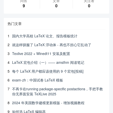
问答
文章
关注者
9
0
0
热门文章
1
国内大学高校 LaTeX 论文、报告模板统计
2
就这样驯服了 LaTeX 浮动体 - 再也不担心它乱动了
3
Texlive 2022 + Winedt11 安装及配置
4
LaTeX 宏包介绍（一）—— amsthm 阅读笔记
5
每个 LaTeX 用户都应该使用的 9 个宏包[投稿]
6
exam-zh：中国试卷 LaTeX 模板
7
不再卡在running package-specific postactions，手把手教
你无界面安装 TeXLive 2025
8
2024 年美国数学建模更新模版 - 增加视频教程
9
如何选 LaTeX 编辑器