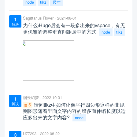
node
tikz
尺寸
Sagittarius Rover
2024-08-01
1
解决
为什么\Huge后会有一段多出来的vspace，有无
更优雅的调整垂直间距居中的方式
node
tikz
烟云幻梦
2022-10-31
1
解决
请问tikz中如何让像平行四边形这样的非规
5
则图形随着里面文字内容的增多而伸缩长度以适
应多出来的文字内容?
node
U77293
2022-08-22
3