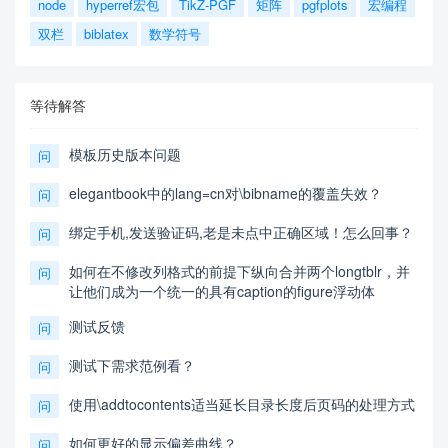
node
hyperref宏包
TikZ-PGF
矩阵
pgfplots
宏编程
双栏
biblatex
数学符号
等待解答
模板历史版本问题
问
elegantbook中的lang=cn对\bibname的覆盖失效？
问
绑定手机,发送验证码,老是未点中正确区域！怎么回事？
问
如何在不修改列格式的前提下纵向合并两个longtblr，并
问
让他们成为一个统一的具有caption的figure浮动体
测试反馈
问
测试下需求范例看？
问
使用\addtocontents适当延长目录长度后页码的处理方式
问
如何更好的显示偏差曲线？
问