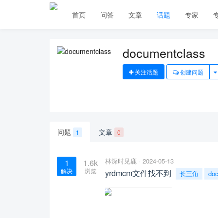
首页
问答
文章
话题
专家
documentclass
关注话题
创建问题
问题
文章
1
0
林深时见鹿
2024-05-13
1
1.6k
解决
浏览
yrdmcm文件找不到
长三角
do