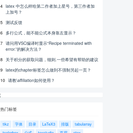
4
latex 中怎么样给第二作者加上星号，第三作者加
上加号？
5
测试反馈
6
多行公式，能不能公式本身靠左显示？
7
请问用VSC编译时显示“Recipe terminated with
error.”的解决方法？
8
关于积分的获取问题，细则.一些希望有帮助的建议
9
latex的chapter标签怎么做到不强制另起一页？
10
请教\affiliation如何使用？
热门标签
tikz
字体
目录
LaTeX3
排版
tabularray
tcolorbox
公式
texstudio
页眉
ctex