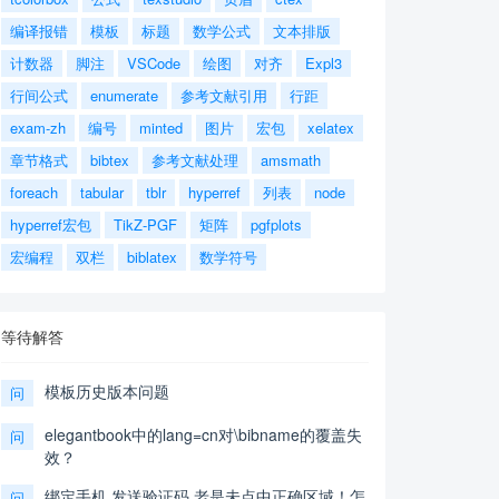
编译报错
模板
标题
数学公式
文本排版
计数器
脚注
VSCode
绘图
对齐
Expl3
行间公式
enumerate
参考文献引用
行距
exam-zh
编号
minted
图片
宏包
xelatex
章节格式
bibtex
参考文献处理
amsmath
foreach
tabular
tblr
hyperref
列表
node
hyperref宏包
TikZ-PGF
矩阵
pgfplots
宏编程
双栏
biblatex
数学符号
等待解答
模板历史版本问题
问
elegantbook中的lang=cn对\bibname的覆盖失
问
效？
绑定手机,发送验证码,老是未点中正确区域！怎
问