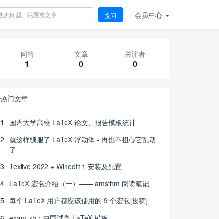
会员
中心
提问
问答
文章
关注者
1
0
0
热门文章
1
国内大学高校 LaTeX 论文、报告模板统计
2
就这样驯服了 LaTeX 浮动体 - 再也不担心它乱动
了
3
Texlive 2022 + Winedt11 安装及配置
4
LaTeX 宏包介绍（一）—— amsthm 阅读笔记
5
每个 LaTeX 用户都应该使用的 9 个宏包[投稿]
6
exam-zh：中国试卷 LaTeX 模板