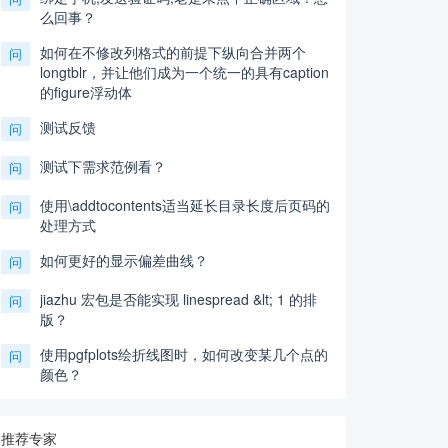
么回事？
如何在不修改列格式的前提下纵向合并两个
问
longtblr，并让他们成为一个统一的具有caption
的figure浮动体
测试反馈
问
测试下需求范例看？
问
使用\addtocontents适当延长目录长度后页码的
问
处理方式
如何更好的显示偏差曲线？
问
jiazhu 宏包是否能实现 linespread &lt; 1 的排
问
版？
使用pgfplots绘折线图时，如何改变某几个点的
问
颜色？
推荐专家