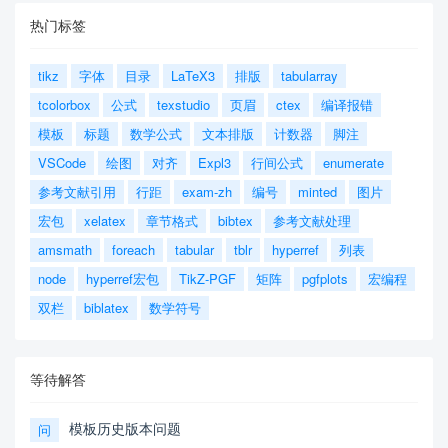
热门标签
tikz
字体
目录
LaTeX3
排版
tabularray
tcolorbox
公式
texstudio
页眉
ctex
编译报错
模板
标题
数学公式
文本排版
计数器
脚注
VSCode
绘图
对齐
Expl3
行间公式
enumerate
参考文献引用
行距
exam-zh
编号
minted
图片
宏包
xelatex
章节格式
bibtex
参考文献处理
amsmath
foreach
tabular
tblr
hyperref
列表
node
hyperref宏包
TikZ-PGF
矩阵
pgfplots
宏编程
双栏
biblatex
数学符号
等待解答
模板历史版本问题
问