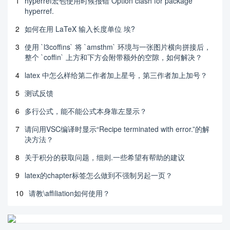
1
hyperref宏包使用时候报错 Option clash for package
hyperref.
2
如何在用 LaTeX 输入长度单位 埃?
3
使用 `l3coffins` 将 `amsthm` 环境与一张图片横向拼接后，
整个 `coffin` 上方和下方会附带额外的空隙，如何解决？
4
latex 中怎么样给第二作者加上星号，第三作者加上加号？
5
测试反馈
6
多行公式，能不能公式本身靠左显示？
7
请问用VSC编译时显示“Recipe terminated with error.”的解
决方法？
8
关于积分的获取问题，细则.一些希望有帮助的建议
9
latex的chapter标签怎么做到不强制另起一页？
10
请教\affiliation如何使用？