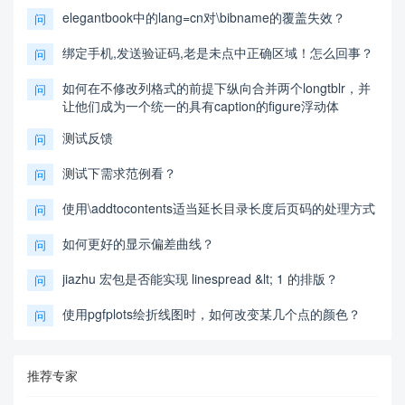
elegantbook中的lang=cn对\bibname的覆盖失效？
问
绑定手机,发送验证码,老是未点中正确区域！怎么回事？
问
如何在不修改列格式的前提下纵向合并两个longtblr，并
问
让他们成为一个统一的具有caption的figure浮动体
测试反馈
问
测试下需求范例看？
问
使用\addtocontents适当延长目录长度后页码的处理方式
问
如何更好的显示偏差曲线？
问
jiazhu 宏包是否能实现 linespread &lt; 1 的排版？
问
使用pgfplots绘折线图时，如何改变某几个点的颜色？
问
推荐专家