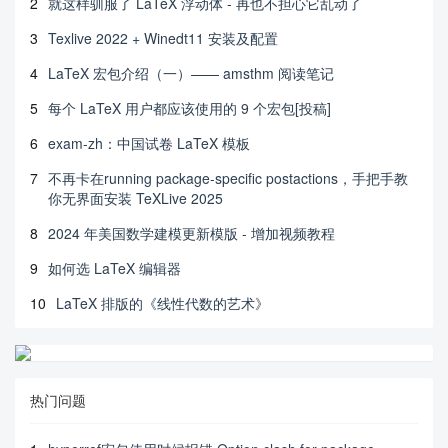
2
就这样驯服了 LaTeX 浮动体 - 再也不担心它乱动了
3
Texlive 2022 + Winedt11 安装及配置
4
LaTeX 宏包介绍（一）—— amsthm 阅读笔记
5
每个 LaTeX 用户都应该使用的 9 个宏包[投稿]
6
exam-zh：中国试卷 LaTeX 模板
7
不再卡在running package-specific postactions，手把手教
你无界面安装 TeXLive 2025
8
2024 年美国数学建模更新模版 - 增加视频教程
9
如何选 LaTeX 编辑器
10
LaTeX 排版的《线性代数的艺术》
热门问题