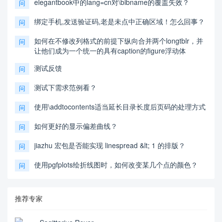
elegantbook中的lang=cn对\bibname的覆盖失效？
问
绑定手机,发送验证码,老是未点中正确区域！怎么回事？
问
如何在不修改列格式的前提下纵向合并两个longtblr，并
问
让他们成为一个统一的具有caption的figure浮动体
测试反馈
问
测试下需求范例看？
问
使用\addtocontents适当延长目录长度后页码的处理方式
问
如何更好的显示偏差曲线？
问
jiazhu 宏包是否能实现 linespread &lt; 1 的排版？
问
使用pgfplots绘折线图时，如何改变某几个点的颜色？
问
推荐专家