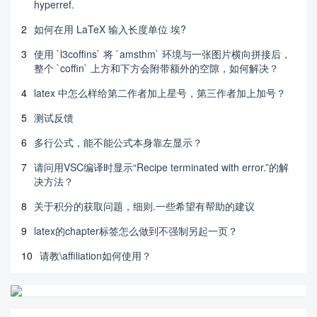
hyperref.
2
如何在用 LaTeX 输入长度单位 埃?
3
使用 `l3coffins` 将 `amsthm` 环境与一张图片横向拼接后，
整个 `coffin` 上方和下方会附带额外的空隙，如何解决？
4
latex 中怎么样给第二作者加上星号，第三作者加上加号？
5
测试反馈
6
多行公式，能不能公式本身靠左显示？
7
请问用VSC编译时显示“Recipe terminated with error.”的解
决方法？
8
关于积分的获取问题，细则.一些希望有帮助的建议
9
latex的chapter标签怎么做到不强制另起一页？
10
请教\affiliation如何使用？