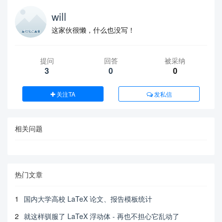
will
这家伙很懒，什么也没写！
提问
回答
被采纳
3
0
0
关注TA
发私信
相关问题
热门文章
1
国内大学高校 LaTeX 论文、报告模板统计
2
就这样驯服了 LaTeX 浮动体 - 再也不担心它乱动了