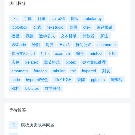
热门标签
tikz
字体
目录
LaTeX3
排版
tabularray
tcolorbox
公式
texstudio
页眉
ctex
编译报错
模板
标题
数学公式
文本排版
计数器
脚注
VSCode
绘图
对齐
Expl3
行间公式
enumerate
参考文献引用
行距
exam-zh
编号
minted
图片
宏包
xelatex
章节格式
bibtex
参考文献处理
amsmath
foreach
tabular
tblr
hyperref
列表
node
hyperref宏包
TikZ-PGF
矩阵
pgfplots
宏编程
双栏
biblatex
数学符号
等待解答
模板历史版本问题
问