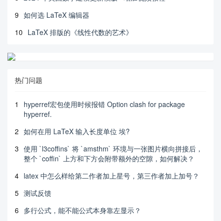
        \fangsong\zihao{5}

9
如何选 LaTeX 编辑器
        Abstract：

10
LaTeX 排版的《线性代数的艺术》
        Key words:

        \end{flushleft}

    \setcounter{section}{-1}    

热门问题
    \section{\noindent 引言}    

    \section{算法原理}

    \section{算法仿真}    

1
hyperref宏包使用时候报错 Option clash for package
    \section{总结}

hyperref.
    \section{创新性说明}

2
如何在用 LaTeX 输入长度单位 埃?
    \section*{参考文献}

3
使用 `l3coffins` 将 `amsthm` 环境与一张图片横向拼接后，
\end{document}
整个 `coffin` 上方和下方会附带额外的空隙，如何解决？
4
latex 中怎么样给第二作者加上星号，第三作者加上加号？
5
测试反馈
6
多行公式，能不能公式本身靠左显示？