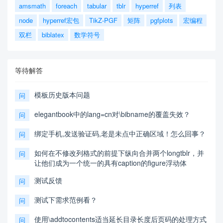
amsmath
foreach
tabular
tblr
hyperref
列表
node
hyperref宏包
TikZ-PGF
矩阵
pgfplots
宏编程
双栏
biblatex
数学符号
等待解答
模板历史版本问题
问
elegantbook中的lang=cn对\bibname的覆盖失效？
问
绑定手机,发送验证码,老是未点中正确区域！怎么回事？
问
如何在不修改列格式的前提下纵向合并两个longtblr，并
问
让他们成为一个统一的具有caption的figure浮动体
测试反馈
问
测试下需求范例看？
问
使用\addtocontents适当延长目录长度后页码的处理方式
问