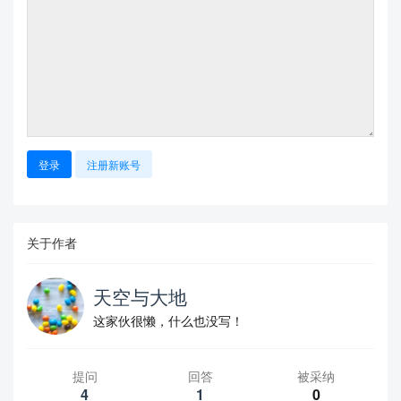
    \setcounter{footnote}{0}%

}

\ctexset{

    section={

        format=\cusongti\zihao{-4}\bfseries,    

    },

    subsection={

登录
注册新账号
        format=\cusongti\zihao{-4}\bfseries,

    },

    subsubsection={

        format=\cusongti\zihao{-4}\bfseries,

    }

关于作者
}

天空与大地
\renewcommand\@seccntformat[1]{

这家伙很懒，什么也没写！
    {\csname the#1\endcsname}\hspace{0.5em}}

提问
回答
被采纳
4
1
0