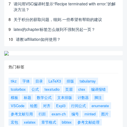
7
请问用VSC编译时显示“Recipe terminated with error.”的解
决方法？
8
关于积分的获取问题，细则.一些希望有帮助的建议
9
latex的chapter标签怎么做到不强制另起一页？
10
请教\affiliation如何使用？
热门标签
tikz
字体
目录
LaTeX3
排版
tabularray
tcolorbox
公式
texstudio
页眉
ctex
编译报错
模板
标题
数学公式
文本排版
计数器
脚注
VSCode
绘图
对齐
Expl3
行间公式
enumerate
参考文献引用
行距
exam-zh
编号
minted
图片
宏包
xelatex
章节格式
bibtex
参考文献处理