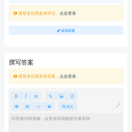
尝试的代码
请登录后再发布评论，
点击登录
\documentclass[utf8,a4paper,12pt]{ctexart}

\usepackage[left=2.50cm,right=2.50cm,top=2cm,bott
om=2cm]{geometry}

追加回复
\setCJKfamilyfont{zhsong}[AutoFakeBold = {2.17}]
{SimSun}

\newcommand*{\cusongti}{\CJKfamily{zhsong}}

撰写答案
\makeatletter % change default title style

请登录后再发布答案，
点击登录
\renewcommand*\maketitle{%

    \begin{center}% 居中标题

%        \bfseries % 默认粗体

        {\heiti\zihao{4} \@title \par} % 四

        \vskip 1em% %%%  标题下面只有1em的缩进或mar
预览
gin

        {\fangsong\zihao{5} \@author \par}%

        {\global\let\date\@empty}%

        \thispagestyle{empty} %  不设置页面样式

    \end{center}%
