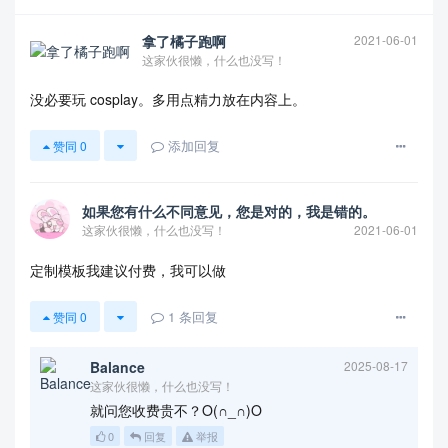
题目（黑体四号，不超过20字）
姓名 学号 （仿宋五号）
拿了橘子跑啊
2021-06-01
摘要：（仿宋五号）
这家伙很懒，什么也没写！
关键词：（仿宋五号）
没必要玩 cosplay。多用点精力放在内容上。
Abstract:
Key words
添加回复
赞同
0
0引言
（宋体五号）
1算法原理
如果您有什么不同意见，您是对的，我是错的。
（宋体五号）
这家伙很懒，什么也没写！
2021-06-01
2 算法仿真
（宋体五号）
定制模板我建议付费，我可以做
3 总结
（宋体五号）
1
条回复
赞同
0
4 创新性说明
（宋体五号）
Balance
2025-08-17
这家伙很懒，什么也没写！
参考文献
就问您收费贵不？O(∩_∩)O
0
回复
举报