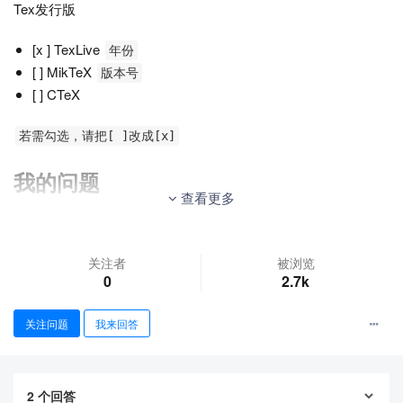
Tex发行版
[x ] TexLive
年份
[ ] MikTeX
版本号
[ ] CTeX
若需勾选，请把[ ]改成[x]
我的问题
查看更多
问题
想根据模板写一份latex模板，但总是模仿的不像。
关注者
被浏览
0
2.7k
比如行间距，标题对齐啥的。
希望找找问题。
关注问题
我来回答
已提供有的文件。
word模板
2
个回答