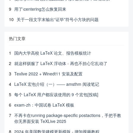
%    测试

9
用了\centering怎么恢复回来
%    \par 

%    关键词： 关键字1，关键字2，关键字3

10
关于一段文字末输出“证毕”符号小方块的问题
%        %“\par在段首，表示另起一行，“\textbf{}”,花
括号内的内容加粗显示

%    \end{cnabstract}

%    

热门文章
%    \begin{enabstract}

%        English abstract

1
国内大学高校 LaTeX 论文、报告模板统计
%        \par \raggedright

%        Keywords:keyword1, keyword2, keyword3

2
就这样驯服了 LaTeX 浮动体 - 再也不担心它乱动了
%        %“\par在段首，表示另起一行，“\textbf{}”,花
括号内的内容加粗显示

3
Texlive 2022 + Winedt11 安装及配置
%    \end{enabstract}

4
LaTeX 宏包介绍（一）—— amsthm 阅读笔记
        \begin{flushleft}

5
每个 LaTeX 用户都应该使用的 9 个宏包[投稿]
        \fangsong\zihao{5}

6
exam-zh：中国试卷 LaTeX 模板
        摘要：测试

7
不再卡在running package-specific postactions，手把手教
        关键词：测试；

你无界面安装 TeXLive 2025
        \end{flushleft}

8
2024 年美国数学建模更新模版 - 增加视频教程
        \begin{flushleft}
