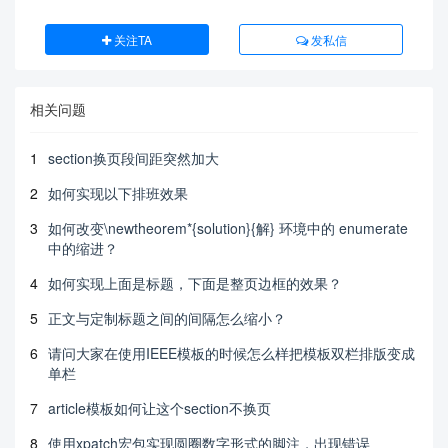
\newenvironment{cnabstract}[1][摘要：]

关注TA
发私信
{    \fangsong \zihao{5}

      \leftline{#1}

}{}   

相关问题
\newenvironment{enabstract}[1][Abstract:]

{    \fangsong \zihao{5}

1
section换页段间距突然加大
     #1

2
如何实现以下排班效果
}{}   

3
如何改变\newtheorem*{solution}{解} 环境中的 enumerate
中的缩进？
\usepackage{fontspec}

\setmainfont{Times New Roman}

4
如何实现上面是标题，下面是整页边框的效果？
\ctexset {section/aftername={\vskip 2em} }

5
正文与定制标题之间的间隔怎么缩小？
\title{LMS自适应滤波器算法及其变步长改进算法}

\author{学号 姓名}

6
请问大家在使用IEEE模板的时候怎么样把模板双栏排版变成
\begin{document}

单栏
    \maketitle

7
article模板如何让这个section不换页
%    %摘要开始部分

%    \begin{cnabstract}

8
使用xpatch宏包实现圆圈数字形式的脚注，出现错误