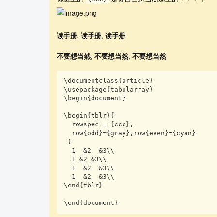
读手册
,
读手册
,
读手册
不要想当然
,
不要想当然
,
不要想当然
\documentclass{article}

\usepackage{tabularray}

\begin{document}

\begin{tblr}{

  rowspec = {ccc},

  row{odd}={gray},row{even}={cyan}

 }

  1  &2  &3\\

  1 &2 &3\\

  1  &2  &3\\

  1  &2  &3\\

\end{tblr}

\end{document}