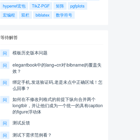
hyperref宏包
TikZ-PGF
矩阵
pgfplots
宏编程
双栏
biblatex
数学符号
等待解答
模板历史版本问题
问
elegantbook中的lang=cn对\bibname的覆盖失
问
效？
绑定手机,发送验证码,老是未点中正确区域！怎
问
么回事？
如何在不修改列格式的前提下纵向合并两个
问
longtblr，并让他们成为一个统一的具有caption
的figure浮动体
测试反馈
问
测试下需求范例看？
问