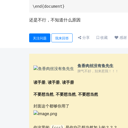
\end{document}
还是不行，不知道什么原因
分享
收藏
感谢
关注问题
我来回答
鱼香肉丝没有鱼先生
脾气不好，别来惹我！！！
读手册
,
读手册
,
读手册
不要想当然
,
不要想当然
,
不要想当然
封面这个都够你用了
你这里的
是你自己想当然加上的？？？，
{ccc}