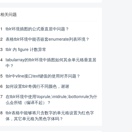
相关问题
1
tblr环境插图的公式垂直居中问题？
2
表格tblr环境中能否嵌套enumerate列表环境？
3
tblr 内 figure 计数异常
4
tabularray的tblr环境中插图如何其余单元格垂直居
中？
5
tblr中vline接口text键值的使用对齐问题？
6
如何设置tblr奇偶行不同颜色，谢谢
7
在tblr环境中使用\toprule,\midrule,\bottomrule为什
么会所错（编译不起）？
8
tblr表格中能够将只含数字的单元格设置为红色字
体，其它单元格为黑色字体吗？