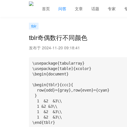
首页
问答
文章
话题
专家
tblr
tblr奇偶数行不同颜色
发布于 2024-11-20 09:18:41
\usepackage{tabularray}

\usepackage[table]{xcolor}

\begin{document}

\begin{tblr}{ccc}{

  row{odd}={gray},row{even}={cyan}

 }

  1  &2  &3\\

  1 &2 &3\\

  1  &2  &3\\

  1  &2  &3\\

\end{tblr}
