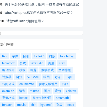
8
关于积分的获取问题，细则.一些希望有帮助的建议
9
latex的chapter标签怎么做到不强制另起一页？
10
请教\affiliation如何使用？
热门标签
tikz
字体
目录
LaTeX3
排版
tabularray
tcolorbox
公式
texstudio
页眉
ctex
编译报错
模板
标题
数学公式
文本排版
计数器
脚注
VSCode
绘图
对齐
Expl3
行间公式
enumerate
参考文献引用
行距
exam-zh
编号
minted
图片
宏包
xelatex
章节格式
bibtex
参考文献处理
amsmath
foreach
tabular
tblr
hyperref
列表
node