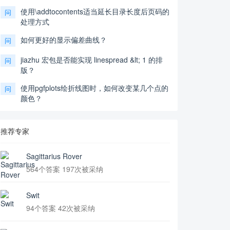
使用\addtocontents适当延长目录长度后页码的
问
处理方式
如何更好的显示偏差曲线？
问
jiazhu 宏包是否能实现 linespread &lt; 1 的排
问
版？
使用pgfplots绘折线图时，如何改变某几个点的
问
颜色？
推荐专家
Sagittarius Rover
564个答案 197次被采纳
Swit
94个答案 42次被采纳