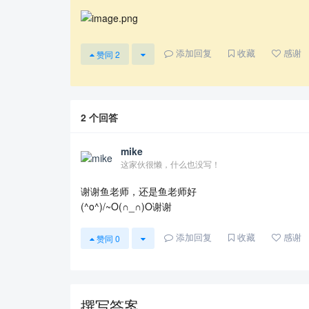
添加回复
收藏
感谢
赞同
2
2
个回答
mike
这家伙很懒，什么也没写！
谢谢鱼老师，还是鱼老师好
(^o^)/~O(∩_∩)O谢谢
添加回复
收藏
感谢
赞同
0
撰写答案