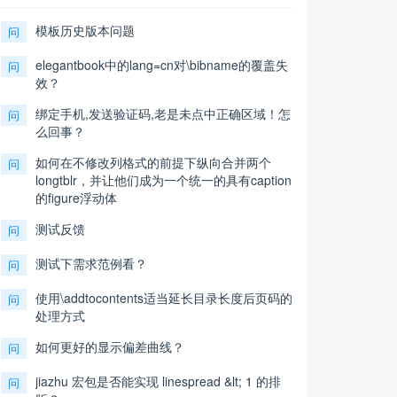
模板历史版本问题
问
elegantbook中的lang=cn对\bibname的覆盖失
问
效？
绑定手机,发送验证码,老是未点中正确区域！怎
问
么回事？
如何在不修改列格式的前提下纵向合并两个
问
longtblr，并让他们成为一个统一的具有caption
的figure浮动体
测试反馈
问
测试下需求范例看？
问
使用\addtocontents适当延长目录长度后页码的
问
处理方式
如何更好的显示偏差曲线？
问
jiazhu 宏包是否能实现 linespread &lt; 1 的排
问