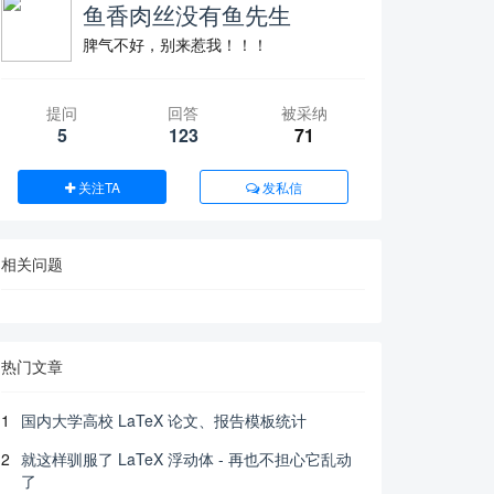
鱼香肉丝没有鱼先生
脾气不好，别来惹我！！！
提问
回答
被采纳
5
123
71
关注TA
发私信
相关问题
热门文章
1
国内大学高校 LaTeX 论文、报告模板统计
2
就这样驯服了 LaTeX 浮动体 - 再也不担心它乱动
了