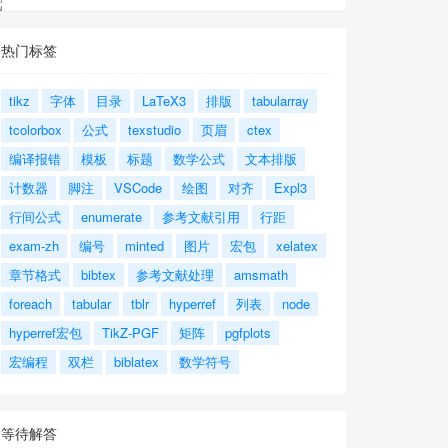
热门标签
tikz
字体
目录
LaTeX3
排版
tabularray
tcolorbox
公式
texstudio
页眉
ctex
编译报错
模板
标题
数学公式
文本排版
计数器
脚注
VSCode
绘图
对齐
Expl3
行间公式
enumerate
参考文献引用
行距
exam-zh
编号
minted
图片
宏包
xelatex
章节格式
bibtex
参考文献处理
amsmath
foreach
tabular
tblr
hyperref
列表
node
hyperref宏包
TikZ-PGF
矩阵
pgfplots
宏编程
双栏
biblatex
数学符号
等待解答