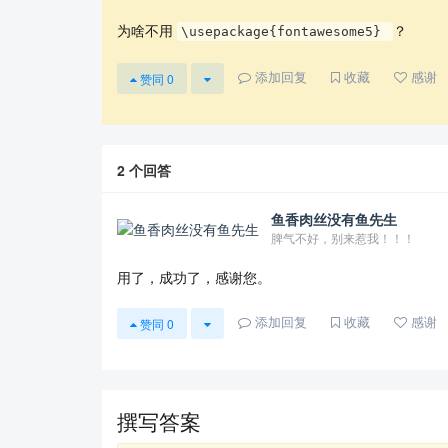
为啥不用
？
\usepackage{fontawesome5}
添加回复
收藏
感谢
赞同
0
2
个回答
鱼香肉丝没有鱼先生
脾气不好，别来惹我！！！
用了，成功了，感谢您。
添加回复
收藏
感谢
赞同
0
撰写答案