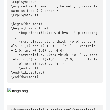
\ExplSyntaxOn

\msg_redirect_name:nnn { kernel } { variant-
same-as-base } { error }

\ExplSyntaxOff

\begin{document}

\begin{tikzpicture}

    \begin{knot}[clip width=5, flip crossing
=1]

    \strand[red, ultra thick] (0,0) .. contr
ols +(1,0) and +(-1,0) .. (2,1) .. controls 
+(1,0) and +(-1,0) .. (4,0);

    \strand[blue, ultra thick] (0,1) .. cont
rols +(1,0) and +(-1,0) .. (2,0) .. controls 
+(1,0) and +(-1,0) .. (4,1);

    \end{knot}

\end{tikzpicture}

\end{document}
\documentclass[tikz,border=5pt]{standalone}
