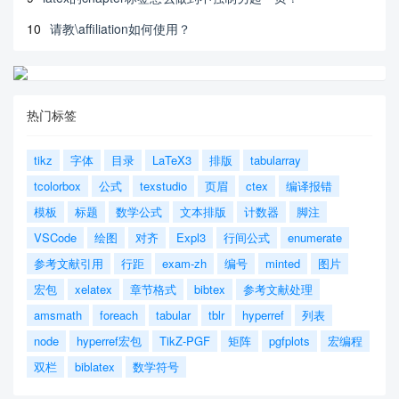
10
请教\affiliation如何使用？
热门标签
tikz
字体
目录
LaTeX3
排版
tabularray
tcolorbox
公式
texstudio
页眉
ctex
编译报错
模板
标题
数学公式
文本排版
计数器
脚注
VSCode
绘图
对齐
Expl3
行间公式
enumerate
参考文献引用
行距
exam-zh
编号
minted
图片
宏包
xelatex
章节格式
bibtex
参考文献处理
amsmath
foreach
tabular
tblr
hyperref
列表
node
hyperref宏包
TikZ-PGF
矩阵
pgfplots
宏编程
双栏
biblatex
数学符号