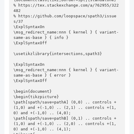
% https://tex.stackexchange.com/a/762955/322
482

% https://github.com/loopspace/spath3/issue
s/37

\ExplSyntaxOn

\msg_redirect_name:nnn { kernel } { variant-
same-as-base } { info }

\ExplSyntaxOff

\usetikzlibrary{intersections,spath3}

\ExplSyntaxOn

\msg_redirect_name:nnn { kernel } { variant-
same-as-base } { error }

\ExplSyntaxOff

\begin{document}

\begin{tikzpicture}

\path[spath/save=pathA] (0,0) .. controls +
(1,0) and +(-1,0) .. (2,1) .. controls +(1,
0) and +(-1,0) .. (4,0);

\path[spath/save=pathB] (0,1) .. controls +
(1,0) and +(-1,0) .. (2,0) .. controls +(1,
0) and +(-1,0) .. (4,1);
