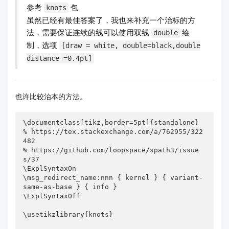
参考
包
knots
虽然已经有最佳答案了，我也来补充一个治标的方
法，需要保证连续的线可以使用双线
绘
double
制，选项
[draw = white, double=black,double
distance =0.4pt]
也许比较治本的方法。
\documentclass[tikz,border=5pt]{standalone}

% https://tex.stackexchange.com/a/762955/322
482

% https://github.com/loopspace/spath3/issue
s/37

\ExplSyntaxOn

\msg_redirect_name:nnn { kernel } { variant-
same-as-base } { info }

\ExplSyntaxOff

\usetikzlibrary{knots}
