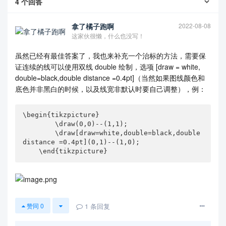
4
个回答
拿了橘子跑啊
2022-08-08
这家伙很懒，什么也没写！
虽然已经有最佳答案了，我也来补充一个治标的方法，需要保
证连续的线可以使用双线 double 绘制，选项 [draw = white,
double=black,double distance =0.4pt]（当然如果图线颜色和
底色并非黑白的时候，以及线宽非默认时要自己调整），例：
\begin{tikzpicture}

        \draw(0,0)--(1,1);

        \draw[draw=white,double=black,double 
distance =0.4pt](0,1)--(1,0);

    \end{tikzpicture}
1
条回复
赞同
0