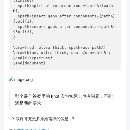
\tikzset{

  spath/split at intersections={pathA}{path
B},

  spath/insert gaps after components={pathA}
{5pt}{1},

  spath/insert gaps after components={pathB}
{5pt}{2},

}

\draw[red, ultra thick, spath/use=pathA];

\draw[blue, ultra thick, spath/use=pathB];

\end{tikzpicture}

\end{document}
那个最佳答案里的 knot 宏包实际上也有问题，不能
满足我的要求
...? 或许补充更多原始需求的信息...?