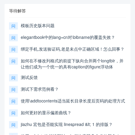
等待解答
模板历史版本问题
问
elegantbook中的lang=cn对\bibname的覆盖失效？
问
绑定手机,发送验证码,老是未点中正确区域！怎么回事？
问
如何在不修改列格式的前提下纵向合并两个longtblr，并
问
让他们成为一个统一的具有caption的figure浮动体
测试反馈
问
测试下需求范例看？
问
使用\addtocontents适当延长目录长度后页码的处理方式
问
如何更好的显示偏差曲线？
问
jiazhu 宏包是否能实现 linespread &lt; 1 的排版？
问