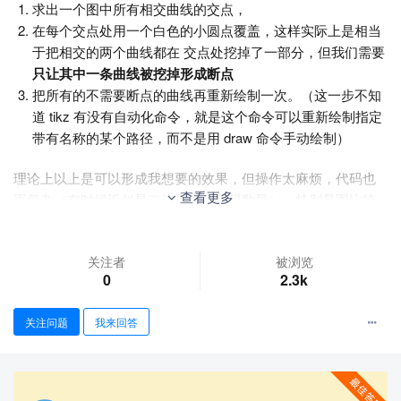
求出一个图中所有相交曲线的交点，
在每个交点处用一个白色的小圆点覆盖，这样实际上是相当
于把相交的两个曲线都在 交点处挖掉了一部分，但我们需要
只让其中一条曲线被挖掉形成断点
把所有的不需要断点的曲线再重新绘制一次。（这一步不知
道 tikz 有没有自动化命令，就是这个命令可以重新绘制指定
带有名称的某个路径，而不是用 draw 命令手动绘制）
理论上以上是可以形成我想要的效果，但操作太麻烦，代码也
查看更多
更复杂（有时候近似是二倍原来的代码数量），特别是图比较
复杂时，有时想找到所有有交点的曲线都难。
我考虑过用 foreach 实现，这个有可能可以，但我目前还没做
关注者
被浏览
0
2.3k
到。
请问哪位大佬有其他的更简洁的方法？或者我这个思路如何用 f
关注问题
我来回答
oreach 或者其他自动化命令实现？谢谢！