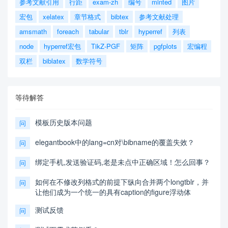
参考文献引用
行距
exam-zh
编号
minted
图片
宏包
xelatex
章节格式
bibtex
参考文献处理
amsmath
foreach
tabular
tblr
hyperref
列表
node
hyperref宏包
TikZ-PGF
矩阵
pgfplots
宏编程
双栏
biblatex
数学符号
等待解答
模板历史版本问题
问
elegantbook中的lang=cn对\bibname的覆盖失效？
问
绑定手机,发送验证码,老是未点中正确区域！怎么回事？
问
如何在不修改列格式的前提下纵向合并两个longtblr，并
问
让他们成为一个统一的具有caption的figure浮动体
测试反馈
问