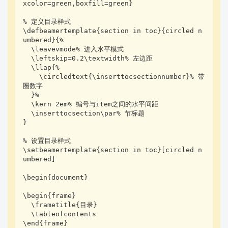
xcolor=green,boxfill=green}

% 定义目录样式

\defbeamertemplate{section in toc}{circled n
umbered}{%

  \leavevmode% 进入水平模式

  \leftskip=0.2\textwidth% 左边距

  \llap{%

    \circledtext{\inserttocsectionnumber}% 带
圈数字

  }%

  \kern 2em% 编号与item之间的水平间距

  \inserttocsection\par% 节标题

}

% 设置目录样式

\setbeamertemplate{section in toc}[circled n
umbered]

\begin{document}

\begin{frame}

  \frametitle{目录}

  \tableofcontents

\end{frame}
