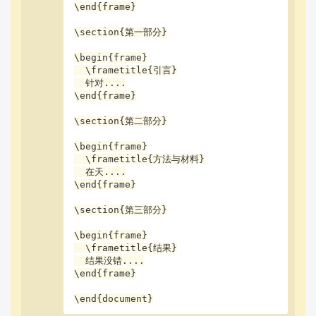
\end{frame}

\section{第一部分}

\begin{frame}

  \frametitle{引言}

  针对....

\end{frame}

\section{第二部分}

\begin{frame}

  \frametitle{方法与材料}

  在天....

\end{frame}

\section{第三部分}

\begin{frame}

  \frametitle{结果}

  结果没错....

\end{frame}

\end{document}