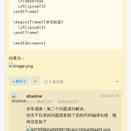
  \framebreak

  \zhlipsum[3]

\end{frame}

\begin{frame}{单页标题}

  \zhlipsum[4]

\end{frame}

\end{document}
结果为：
5
条回复
赞同
0
shadow
2022-08-14
这个人懒得不得了，竟然啥也没写
非常感谢！第二个问题成功解决。
但关于目录的问题我复制了您的代码编译出错，报
错信息如下