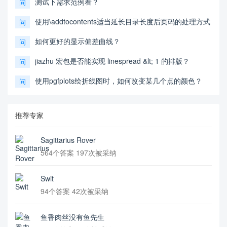
测试下需求范例看？
问
使用\addtocontents适当延长目录长度后页码的处理方式
问
如何更好的显示偏差曲线？
问
jiazhu 宏包是否能实现 linespread &lt; 1 的排版？
问
使用pgfplots绘折线图时，如何改变某几个点的颜色？
问
推荐专家
Sagittarius Rover
564个答案 197次被采纳
Swit
94个答案 42次被采纳
鱼香肉丝没有鱼先生