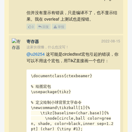
但并没有显示有错误，只是编译不了，也不显示结
果。我在 overleaf 上测试也是报错。
0
回复
举报
寄存器
2022-08-15
这家伙很懒，什么也没写！
@u26254
这可能是circledtext宏包引起的错误，你
可以不用这个宏包，用TikZ直接画一个也行：
\documentclass{ctexbeamer}

% 绘图宏包

\usepackage{tikz}

% 定义绘制小球背景文字命令

\newcommand\tikzball[1]{%

    \tikz[baseline=(char.base)]{%

      \node[circle,ball color=gree
n, shade, color=black,inner sep=1.2
pt] (char) {\tiny #1};
