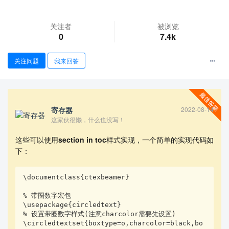
关注者
被浏览
0
7.4k
关注问题
我来回答
查看更多
寄存器
2022-08-14
这家伙很懒，什么也没写！
这些可以使用
section in toc
样式实现，一个简单的实现代码如
下：
\documentclass{ctexbeamer}

% 带圈数字宏包

\usepackage{circledtext}

% 设置带圈数字样式(注意charcolor需要先设置)

\circledtextset{boxtype=o,charcolor=black,bo