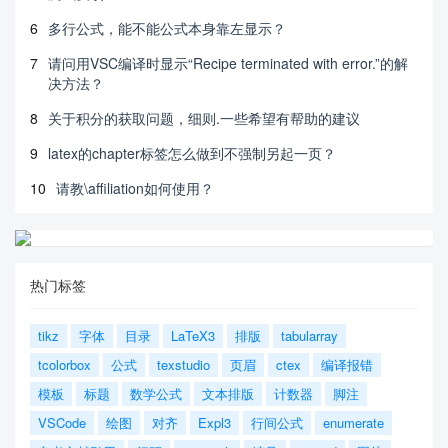
6
多行公式，能不能公式本身靠左显示？
7
请问用VSC编译时显示“Recipe terminated with error.”的解
决方法？
8
关于积分的获取问题，细则.一些希望有帮助的建议
9
latex的chapter标签怎么做到不强制另起一页？
10
请教\affiliation如何使用？
热门标签
tikz
字体
目录
LaTeX3
排版
tabularray
tcolorbox
公式
texstudio
页眉
ctex
编译报错
模板
标题
数学公式
文本排版
计数器
脚注
VSCode
绘图
对齐
Expl3
行间公式
enumerate