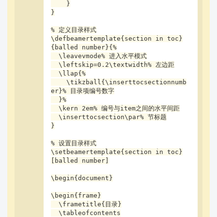
    }

}

% 定义目录样式

\defbeamertemplate{section in toc}
{balled number}{%

  \leavevmode% 进入水平模式

  \leftskip=0.2\textwidth% 左边距

  \llap{%

    \tikzball{\inserttocsectionnumb
er}% 目录项编号数字

  }%

  \kern 2em% 编号与item之间的水平间距

  \inserttocsection\par% 节标题

}

% 设置目录样式

\setbeamertemplate{section in toc}
[balled number]

\begin{document}

\begin{frame}

  \frametitle{目录}

  \tableofcontents
