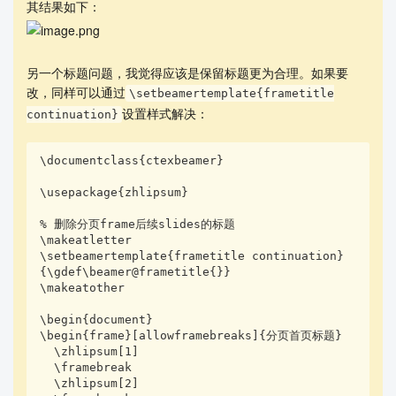
其结果如下：
另一个标题问题，我觉得应该是保留标题更为合理。如果要
改，同样可以通过
\setbeamertemplate{frametitle
设置样式解决：
continuation}
\documentclass{ctexbeamer}

\usepackage{zhlipsum}

% 删除分页frame后续slides的标题

\makeatletter

\setbeamertemplate{frametitle continuation}
{\gdef\beamer@frametitle{}}

\makeatother

\begin{document}

\begin{frame}[allowframebreaks]{分页首页标题}

  \zhlipsum[1]

  \framebreak

  \zhlipsum[2]
