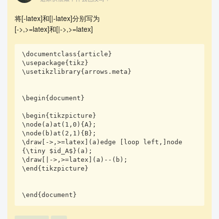
将[-latex]和[|-latex]分别写为
[->,>=latex]和[|->,>=latex]
\documentclass{article}

\usepackage{tikz}

\usetikzlibrary{arrows.meta}

\begin{document}

\begin{tikzpicture} 

\node(a)at(1,0){A};

\node(b)at(2,1){B};

\draw[->,>=latex](a)edge [loop left,]node 
{\tiny $id_A$}(a);

\draw[|->,>=latex](a)--(b);

\end{tikzpicture}

\end{document}