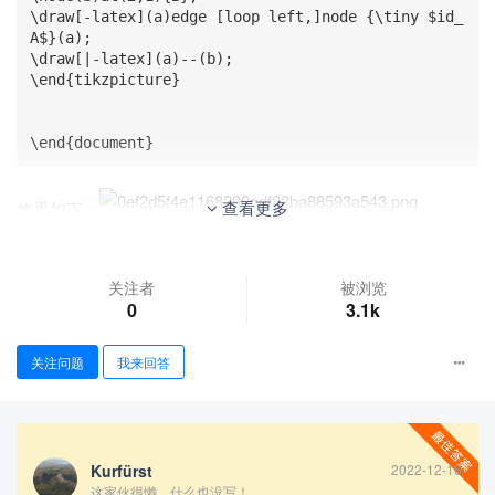
\draw[-latex](a)edge [loop left,]node {\tiny $id_
A$}(a);

\draw[|-latex](a)--(b);

\end{tikzpicture}

\end{document}
查看更多
效果如下：
在 A->B 之间可以变成 latex 型，但在 A 到自身的箭头不行。
请问该如何解决？
关注者
被浏览
0
3.1k
关注问题
我来回答
Kurfürst
2022-12-16
这家伙很懒，什么也没写！