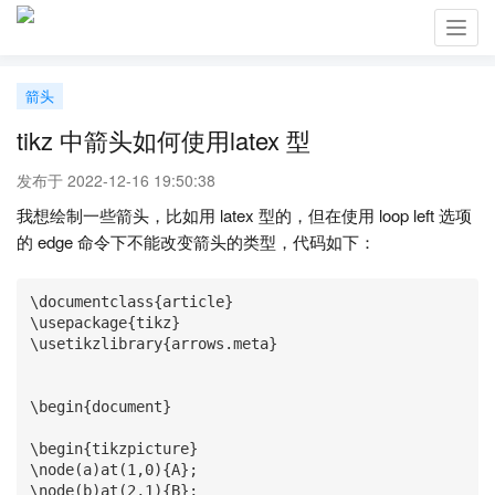
Toggl
navig
箭头
tikz 中箭头如何使用latex 型
发布于 2022-12-16 19:50:38
我想绘制一些箭头，比如用 latex 型的，但在使用 loop left 选项
的 edge 命令下不能改变箭头的类型，代码如下：
\documentclass{article}

\usepackage{tikz}

\usetikzlibrary{arrows.meta}

\begin{document}

\begin{tikzpicture} 

\node(a)at(1,0){A};

\node(b)at(2,1){B};
