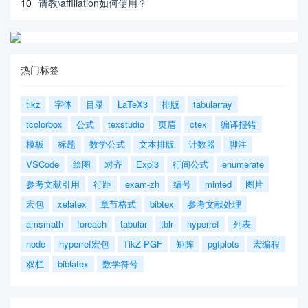
10
请教\affiliation如何使用？
热门标签
tikz
字体
目录
LaTeX3
排版
tabularray
tcolorbox
公式
texstudio
页眉
ctex
编译报错
模板
标题
数学公式
文本排版
计数器
脚注
VSCode
绘图
对齐
Expl3
行间公式
enumerate
参考文献引用
行距
exam-zh
编号
minted
图片
宏包
xelatex
章节格式
bibtex
参考文献处理
amsmath
foreach
tabular
tblr
hyperref
列表
node
hyperref宏包
TikZ-PGF
矩阵
pgfplots
宏编程
双栏
biblatex
数学符号