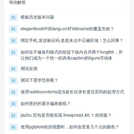
等待解答
模板历史版本问题
问
elegantbook中的lang=cn对\bibname的覆盖失效？
问
绑定手机,发送验证码,老是未点中正确区域！怎么回事？
问
如何在不修改列格式的前提下纵向合并两个longtblr，并
问
让他们成为一个统一的具有caption的figure浮动体
测试反馈
问
测试下需求范例看？
问
使用\addtocontents适当延长目录长度后页码的处理方式
问
如何更好的显示偏差曲线？
问
jiazhu 宏包是否能实现 linespread &lt; 1 的排版？
问
使用pgfplots绘折线图时，如何改变某几个点的颜色？
问