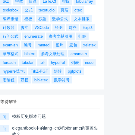
tikz
字体
目录
LaTeX3
排版
tabularray
tcolorbox
公式
texstudio
页眉
ctex
编译报错
模板
标题
数学公式
文本排版
计数器
脚注
VSCode
绘图
对齐
Expl3
行间公式
enumerate
参考文献引用
行距
exam-zh
编号
minted
图片
宏包
xelatex
章节格式
bibtex
参考文献处理
amsmath
foreach
tabular
tblr
hyperref
列表
node
hyperref宏包
TikZ-PGF
矩阵
pgfplots
宏编程
双栏
biblatex
数学符号
等待解答
模板历史版本问题
问
elegantbook中的lang=cn对\bibname的覆盖失
问
效？