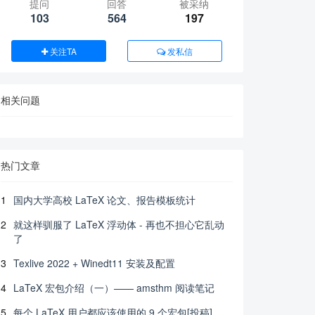
提问
回答
被采纳
103
564
197
关注TA
发私信
相关问题
热门文章
1
国内大学高校 LaTeX 论文、报告模板统计
2
就这样驯服了 LaTeX 浮动体 - 再也不担心它乱动
了
3
Texlive 2022 + Winedt11 安装及配置
4
LaTeX 宏包介绍（一）—— amsthm 阅读笔记
5
每个 LaTeX 用户都应该使用的 9 个宏包[投稿]