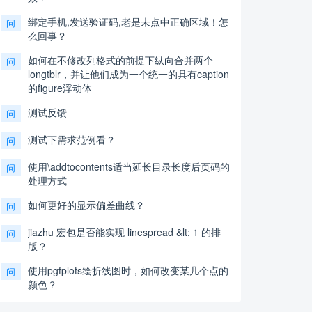
绑定手机,发送验证码,老是未点中正确区域！怎
问
么回事？
如何在不修改列格式的前提下纵向合并两个
问
longtblr，并让他们成为一个统一的具有caption
的figure浮动体
测试反馈
问
测试下需求范例看？
问
使用\addtocontents适当延长目录长度后页码的
问
处理方式
如何更好的显示偏差曲线？
问
jiazhu 宏包是否能实现 linespread &lt; 1 的排
问
版？
使用pgfplots绘折线图时，如何改变某几个点的
问
颜色？