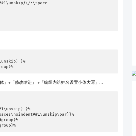
group}%
」+「修改缩进」 +「编组内给姓名设置小体大写」...
dgroup}%