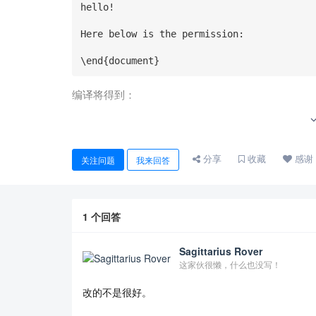
hello!

Here below is the permission:

\end{document}
编译将得到：
分享
收藏
感谢
关注问题
我来回答
现在的目标是要修改为：
1
个回答
Sagittarius Rover
这家伙很懒，什么也没写！
改的不是很好。