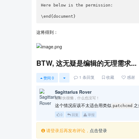
Here below is the permission:

\end{document}
这将得到：
BTW, 这无疑是编辑的无理需求...
1
条回复
收藏
感谢
赞同
0
Sagittarius Rover
这家伙很懒，什么也没写！
这个情况应该不太适合用类似
之
patchcmd
0
回复
举报
请登录后再发布评论，
点击登录