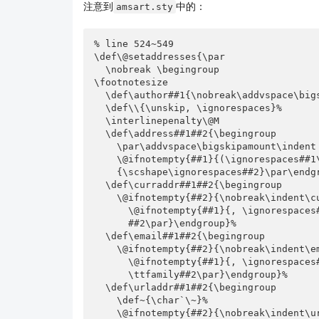
注意到
中的：
amsart.sty
% line 524~549

\def\@setaddresses{\par

  \nobreak \begingroup

\footnotesize

  \def\author##1{\nobreak\addvspace\bigskipamount}%

  \def\\{\unskip, \ignorespaces}%

  \interlinepenalty\@M

  \def\address##1##2{\begingroup

    \par\addvspace\bigskipamount\indent

    \@ifnotempty{##1}{(\ignorespaces##1\unskip) }%

    {\scshape\ignorespaces##2}\par\endgroup}%

  \def\curraddr##1##2{\begingroup

    \@ifnotempty{##2}{\nobreak\indent\curraddrname

      \@ifnotempty{##1}{, \ignorespaces##1\unskip}\/:\space

      ##2\par}\endgroup}%

  \def\email##1##2{\begingroup

    \@ifnotempty{##2}{\nobreak\indent\emailaddrname

      \@ifnotempty{##1}{, \ignorespaces##1\unskip}\/:\space

      \ttfamily##2\par}\endgroup}%

  \def\urladdr##1##2{\begingroup

    \def~{\char`\~}%

    \@ifnotempty{##2}{\nobreak\indent\urladdrname
