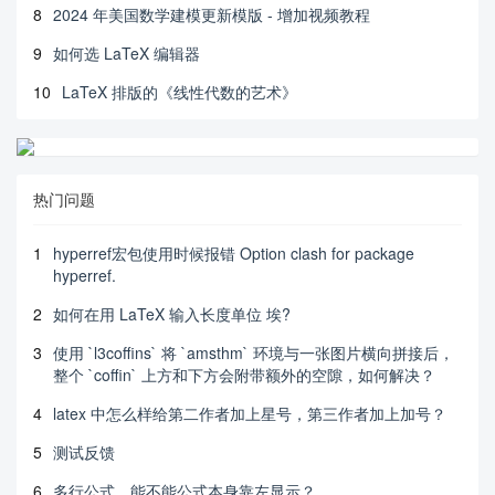
8
2024 年美国数学建模更新模版 - 增加视频教程
9
如何选 LaTeX 编辑器
10
LaTeX 排版的《线性代数的艺术》
热门问题
1
hyperref宏包使用时候报错 Option clash for package
hyperref.
2
如何在用 LaTeX 输入长度单位 埃?
3
使用 `l3coffins` 将 `amsthm` 环境与一张图片横向拼接后，
整个 `coffin` 上方和下方会附带额外的空隙，如何解决？
4
latex 中怎么样给第二作者加上星号，第三作者加上加号？
5
测试反馈
6
多行公式，能不能公式本身靠左显示？