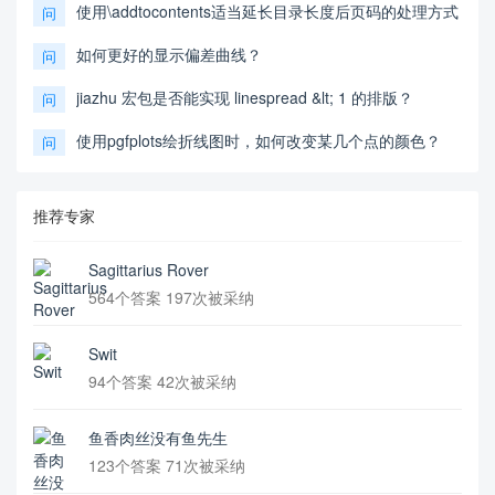
使用\addtocontents适当延长目录长度后页码的处理方式
问
如何更好的显示偏差曲线？
问
jiazhu 宏包是否能实现 linespread &lt; 1 的排版？
问
使用pgfplots绘折线图时，如何改变某几个点的颜色？
问
推荐专家
Sagittarius Rover
564个答案 197次被采纳
Swit
94个答案 42次被采纳
鱼香肉丝没有鱼先生
123个答案 71次被采纳