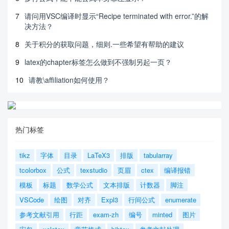
7
请问用VSC编译时显示“Recipe terminated with error.”的解
决方法？
8
关于积分的获取问题，细则.一些希望有帮助的建议
9
latex的chapter标签怎么做到不强制另起一页？
10
请教\affiliation如何使用？
热门标签
tikz
字体
目录
LaTeX3
排版
tabularray
tcolorbox
公式
texstudio
页眉
ctex
编译报错
模板
标题
数学公式
文本排版
计数器
脚注
VSCode
绘图
对齐
Expl3
行间公式
enumerate
参考文献引用
行距
exam-zh
编号
minted
图片