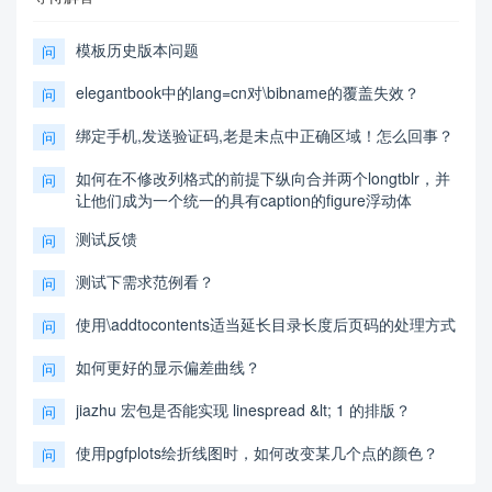
模板历史版本问题
问
elegantbook中的lang=cn对\bibname的覆盖失效？
问
绑定手机,发送验证码,老是未点中正确区域！怎么回事？
问
如何在不修改列格式的前提下纵向合并两个longtblr，并
问
让他们成为一个统一的具有caption的figure浮动体
测试反馈
问
测试下需求范例看？
问
使用\addtocontents适当延长目录长度后页码的处理方式
问
如何更好的显示偏差曲线？
问
jiazhu 宏包是否能实现 linespread &lt; 1 的排版？
问
使用pgfplots绘折线图时，如何改变某几个点的颜色？
问