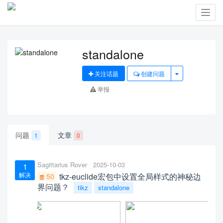
Toggl
navig
standalone
关注话题
创建问题
举报
问题
文章
1
0
Sagittarius Rover
2025-10-03
1
解决
tkz-euclide宏包中设置全局样式的神秘边
50
界问题？
tikz
standalone