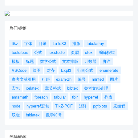
热门标签
tikz
字体
目录
LaTeX3
排版
tabularray
tcolorbox
公式
texstudio
页眉
ctex
编译报错
模板
标题
数学公式
文本排版
计数器
脚注
VSCode
绘图
对齐
Expl3
行间公式
enumerate
参考文献引用
行距
exam-zh
编号
minted
图片
宏包
xelatex
章节格式
bibtex
参考文献处理
amsmath
foreach
tabular
tblr
hyperref
列表
node
hyperref宏包
TikZ-PGF
矩阵
pgfplots
宏编程
双栏
biblatex
数学符号
等待解答