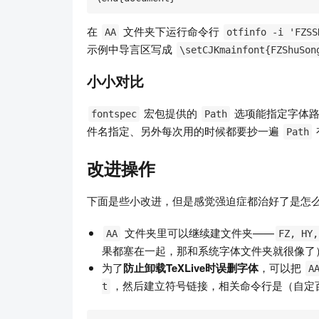
在
文件夹下运行命令行
AA
otfinfo -i 'FZSS
示例中导言区写成
\setCJKmainfont{FZShuSon
小小对比
宏包提供的
选项能指定字体路
fontspec
Path
件名指定、另外每次用的时候都要抄一遍
Path
改进操作
下面是些小改进，但是感觉强迫症都治好了是怎
文件夹里可以继续建文件夹——
AA
FZ, HY,
果都塞在一起，那和系统字体文件夹就很像了
为了
防止卸载TeXLive时误删字体
，可以把
A
，然后建立符号链接，相关命令行是（自定
t