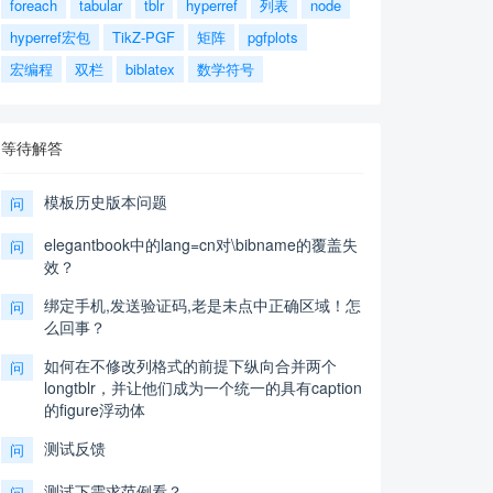
foreach
tabular
tblr
hyperref
列表
node
hyperref宏包
TikZ-PGF
矩阵
pgfplots
宏编程
双栏
biblatex
数学符号
等待解答
模板历史版本问题
问
elegantbook中的lang=cn对\bibname的覆盖失
问
效？
绑定手机,发送验证码,老是未点中正确区域！怎
问
么回事？
如何在不修改列格式的前提下纵向合并两个
问
longtblr，并让他们成为一个统一的具有caption
的figure浮动体
测试反馈
问
测试下需求范例看？
问