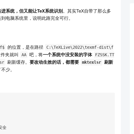
进系统，但又能让TeX系统识别
。其实TeX自带了那么多
装到电脑系统里，说明此路完全可行。
的位置，是在路径
f$
C:\TeXLive\2022\texmf-dist\f
文件夹就叫
吧，将
一个系统中没安装的字体
AA
FZSSK.TT
刷新缓存。
要改动生效的话，都需要
刷新
sr
mktexlsr
了不少。
全
