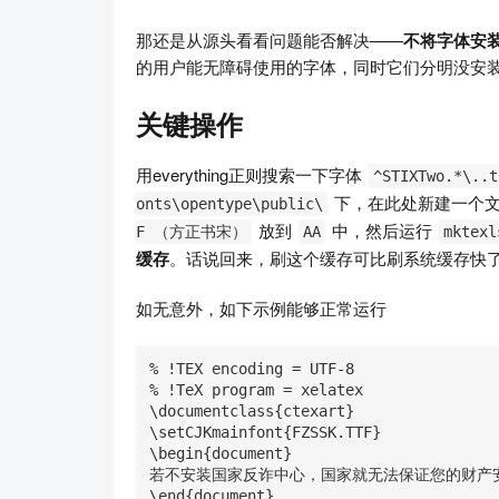
那还是从源头看看问题能否解决——
不将字体安装
的用户能无障碍使用的字体，同时它们分明没安
关键操作
用everything正则搜索一下字体
^STIXTwo.*\..t
下，在此处新建一个
onts\opentype\public\
放到
中，然后运行
F （方正书宋）
AA
mktexl
缓存
。话说回来，刷这个缓存可比刷系统缓存快
如无意外，如下示例能够正常运行
% !TEX encoding = UTF-8

% !TeX program = xelatex

\documentclass{ctexart}

\setCJKmainfont{FZSSK.TTF}

\begin{document}

若不安装国家反诈中心，国家就无法保证您的财产安
\end{document}