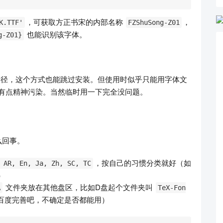
，可获取方正书宋的内部名称
，
K.TTF'
FZShuSong-Z01
也能识别该字体。
g-Z01}
径，这个方式也能跳过安装。但使用时似乎只能用字体文
有点精神污染。当然临时用一下完全没问题。
么回事。
，按自己的习惯分类就好（如
 AR, En, Ja, Zh, SC, TC
）
文件夹放在其他盘区，比如D盘起个文件夹叫
A
TeX-Fon
百度完善吧，不确定是否都能用）