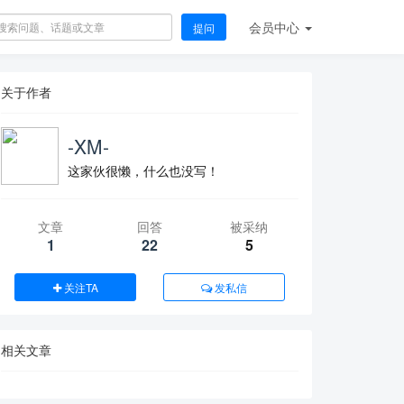
会员
中心
提问
关于作者
-XM-
这家伙很懒，什么也没写！
文章
回答
被采纳
1
22
5
关注TA
发私信
相关文章