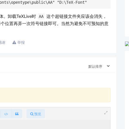
onts\opentype\public\AA" "D:\TeX-Font"
。卸载TeXLive时
这个超链接文件夹应该会消失，
AA
ve同个位置再弄一次符号链接即可。当然为避免不可预知的意
感谢
举报
预览