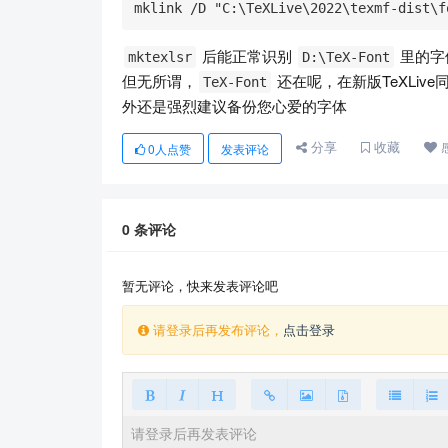
mklink /D "C:\TeXLive\2022\texmf-dist\f
后能正常识别
里的字体
mktexlsr
D:\TeX-Font
但无所谓，
还在呢，在新版TeXLi
TeX-Font
外还是强烈建议备份您心爱的字体
分享
收藏
0
人点赞
发表评论
0
条评论
暂无评论，快来发表评论吧
请登录后再发布评论，
点击登录