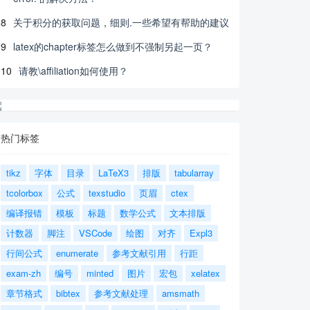
8
关于积分的获取问题，细则.一些希望有帮助的建议
9
latex的chapter标签怎么做到不强制另起一页？
10
请教\affiliation如何使用？
热门标签
tikz
字体
目录
LaTeX3
排版
tabularray
tcolorbox
公式
texstudio
页眉
ctex
编译报错
模板
标题
数学公式
文本排版
计数器
脚注
VSCode
绘图
对齐
Expl3
行间公式
enumerate
参考文献引用
行距
exam-zh
编号
minted
图片
宏包
xelatex
章节格式
bibtex
参考文献处理
amsmath