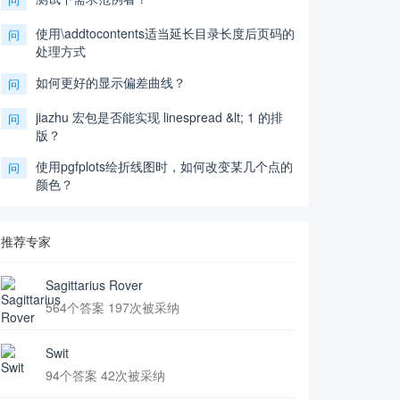
使用\addtocontents适当延长目录长度后页码的
问
处理方式
如何更好的显示偏差曲线？
问
jiazhu 宏包是否能实现 linespread &lt; 1 的排
问
版？
使用pgfplots绘折线图时，如何改变某几个点的
问
颜色？
推荐专家
Sagittarius Rover
564个答案 197次被采纳
Swit
94个答案 42次被采纳