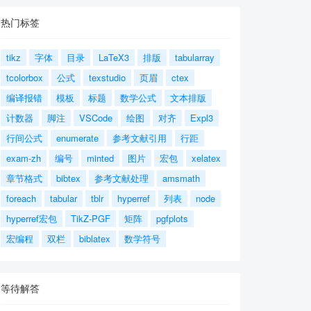
热门标签
tikz
字体
目录
LaTeX3
排版
tabularray
tcolorbox
公式
texstudio
页眉
ctex
编译报错
模板
标题
数学公式
文本排版
计数器
脚注
VSCode
绘图
对齐
Expl3
行间公式
enumerate
参考文献引用
行距
exam-zh
编号
minted
图片
宏包
xelatex
章节格式
bibtex
参考文献处理
amsmath
foreach
tabular
tblr
hyperref
列表
node
hyperref宏包
TikZ-PGF
矩阵
pgfplots
宏编程
双栏
biblatex
数学符号
等待解答