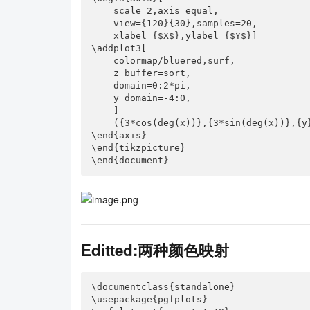
    scale=2,axis equal,

    view={120}{30},samples=20,

    xlabel={$X$},ylabel={$Y$}]

\addplot3[

    colormap/bluered,surf,

    z buffer=sort,

    domain=0:2*pi,

    y domain=-4:0,

    ]

    ({3*cos(deg(x))},{3*sin(deg(x))},{y});

\end{axis}

\end{tikzpicture}

\end{document}
Editted:两种颜色映射
\documentclass{standalone}

\usepackage{pgfplots}
