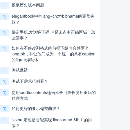
模板历史版本问题
问
elegantbook中的lang=cn对\bibname的覆盖失
问
效？
绑定手机,发送验证码,老是未点中正确区域！怎
问
么回事？
如何在不修改列格式的前提下纵向合并两个
问
longtblr，并让他们成为一个统一的具有caption
的figure浮动体
测试反馈
问
测试下需求范例看？
问
使用\addtocontents适当延长目录长度后页码的
问
处理方式
如何更好的显示偏差曲线？
问
jiazhu 宏包是否能实现 linespread &lt; 1 的排
问
版？