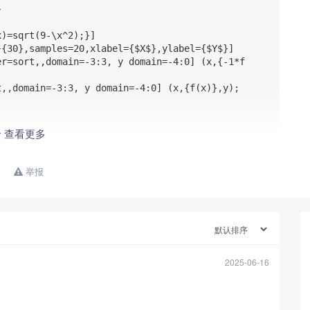


)=sqrt(9-\x^2);}]

{30},samples=20,xlabel={$X$},ylabel={$Y$}]

er=sort,,domain=-3:3, y domain=-4:0] (x,{-1*f
,,domain=-3:3, y domain=-4:0] (x,{f(x)},y);

查看更多
举报
2025-06-16