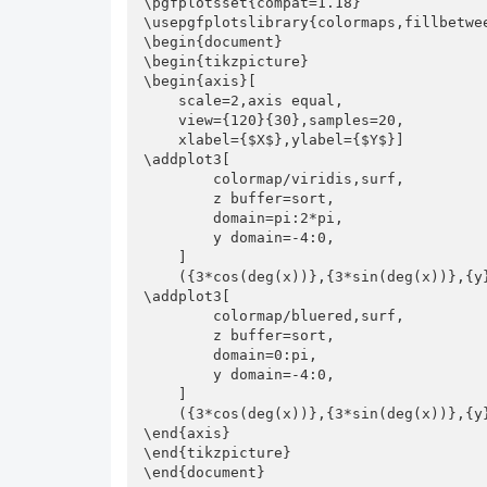
\pgfplotsset{compat=1.18}

\usepgfplotslibrary{colormaps,fillbetwee
\begin{document}

\begin{tikzpicture}

\begin{axis}[

    scale=2,axis equal,

    view={120}{30},samples=20,

    xlabel={$X$},ylabel={$Y$}]

\addplot3[

        colormap/viridis,surf,

        z buffer=sort,

        domain=pi:2*pi,

        y domain=-4:0,

    ]

    ({3*cos(deg(x))},{3*sin(deg(x))},{y});

\addplot3[

        colormap/bluered,surf,

        z buffer=sort,

        domain=0:pi,

        y domain=-4:0,

    ]

    ({3*cos(deg(x))},{3*sin(deg(x))},{y});

\end{axis}

\end{tikzpicture}

\end{document}