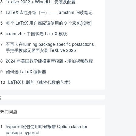
3
Texlive 2022 + Winedt11 安装及配置
4
LaTeX 宏包介绍（一）—— amsthm 阅读笔记
5
每个 LaTeX 用户都应该使用的 9 个宏包[投稿]
6
exam-zh：中国试卷 LaTeX 模板
7
不再卡在running package-specific postactions，
手把手教你无界面安装 TeXLive 2025
8
2024 年美国数学建模更新模版 - 增加视频教程
9
如何选 LaTeX 编辑器
10
LaTeX 排版的《线性代数的艺术》
热门问题
1
hyperref宏包使用时候报错 Option clash for
package hyperref.