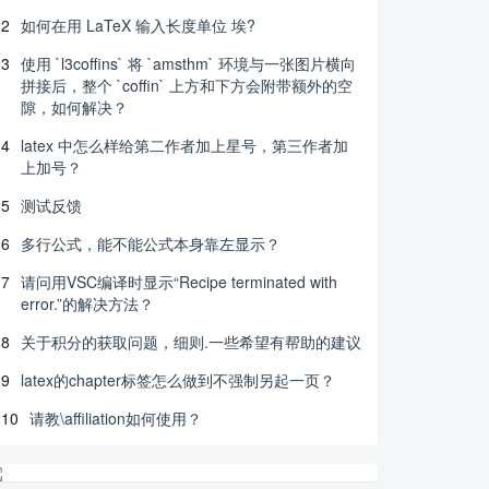
2
如何在用 LaTeX 输入长度单位 埃?
3
使用 `l3coffins` 将 `amsthm` 环境与一张图片横向
拼接后，整个 `coffin` 上方和下方会附带额外的空
隙，如何解决？
4
latex 中怎么样给第二作者加上星号，第三作者加
上加号？
5
测试反馈
6
多行公式，能不能公式本身靠左显示？
7
请问用VSC编译时显示“Recipe terminated with
error.”的解决方法？
8
关于积分的获取问题，细则.一些希望有帮助的建议
9
latex的chapter标签怎么做到不强制另起一页？
10
请教\affiliation如何使用？