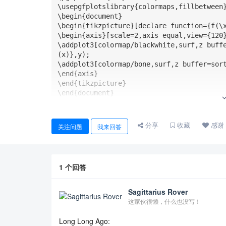
\usepgfplotslibrary{colormaps,fillbetween}
\begin{document}

\begin{tikzpicture}[declare function={f(\x
\begin{axis}[scale=2,axis equal,view={120}
\addplot3[colormap/blackwhite,surf,z buff
(x)},y);            

\addplot3[colormap/bone,surf,z buffer=sort
\end{axis}

\end{tikzpicture}

\end{document}
分享
收藏
感谢
关注问题
我来回答
1
个回答
Sagittarius Rover
这家伙很懒，什么也没写！
Long Long Ago: