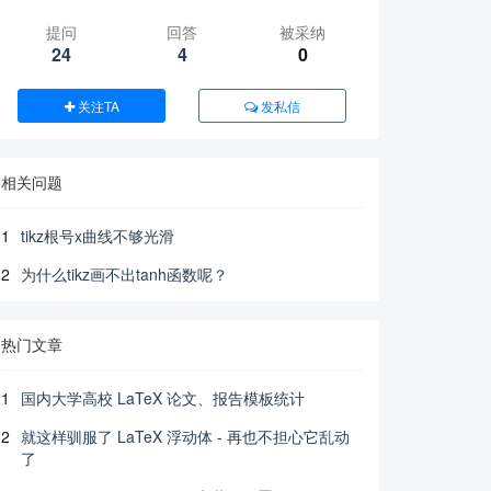
提问
回答
被采纳
24
4
0
关注TA
发私信
相关问题
1
tikz根号x曲线不够光滑
2
为什么tikz画不出tanh函数呢？
热门文章
1
国内大学高校 LaTeX 论文、报告模板统计
2
就这样驯服了 LaTeX 浮动体 - 再也不担心它乱动
了