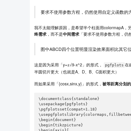
要求不使用参数方程，仍然使用自定义函数的
我不太能理解原因，是希望半个柱面用colormapA，
终需求
，而不是
中间需求
「要求不使用参数方程，仍
图中ABCD四个位置明显渲染效果面积比其它
这是因为采用「y=±√9-x^2」的形式，
在
pgfplots
半圆切片更大（也就是A、D、B、C面积更大）
而如果采用「{cosx,sinx,y}」的形式，
被等距离分划的
\documentclass{standalone}

\usepackage{pgfplots}

\pgfplotsset{compat=1.18}

\usepgfplotslibrary{colormaps,fillbetwee
\begin{document}

\begin{tikzpicture}

\begin{axis}[
