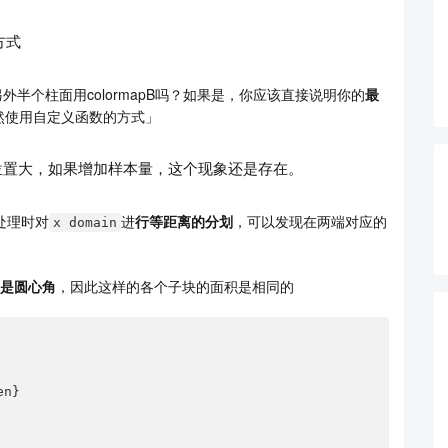
方式
另外半个柱面用colormapB吗？如果是，你应该直接说明你的
最
然使用自定义函数的方式」
位置大，如果增加样本量，这个现象还是存在。
处理时对
进
行等距离的分划
，可以发现在两端对应的
x domain
是圆心角
，因此这样的各个子块的面积是相同的
n}
