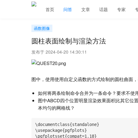
首页
问答
文章
话题
专家
函数图像
圆柱表面绘制与渲染方法
发布于 2024-04-20 14:30:11
图中，使用使用自定义函数的方式绘制的圆柱曲面，
如何将两条绘制命令合并为一条命令？要求不使
图中ABCD四个位置明显渲染效果面积比其它位
本均匀的网格线？
\documentclass{standalone}

\usepackage{pgfplots}

\pgfplotsset{compat=1.18}
