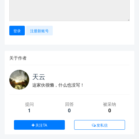
    \includegraphics[width=8cm]{example-image-a}

    \caption{The name of figure} \label{fig:aa}

\end{figure}

\lipsum[8] \eqref{aa}

登录
注册新账号
\begin{equation}

    a^2 \label{aa}

\end{equation}

\[

关于作者
\begin{pmatrix}{*{20}c}

    {a_{11} } & {a_{12} } & {a_{13} }  \\

天云
    {a_{21} } & {a_{22} } & {a_{23} }  \\

    {a_{31} } & {a_{32} } & {a_{33} }  \\

这家伙很懒，什么也没写！
\end{pmatrix}

= \frac{{Opposite}}{{Hypotenuse}}\cos ^{ - 1} \th
eta \arcsin \theta

提问
回答
被采纳
\]

1
0
0
\lipsum[9]

\[

关注TA
发私信
p_{j}=\begin{cases} 0,&\text{if $j$ is odd}\\

    r!\,(-1)^{j/2},&\text{if $j$ is even}
