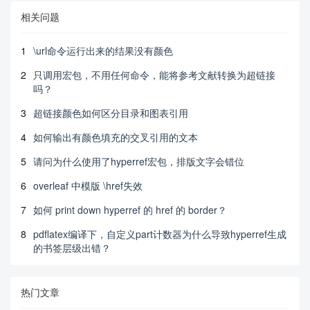
\end{cases}

\]

相关问题
\lipsum[10]

1
\url命令运行出来的结果没有颜色
\[

2
只调用宏包，不用任何命令，能将参考文献转换为超链接
\arcsin \theta  =

吗？
\mathop{{\int\!\!\!\!\!\int\!\!\!\!\!\int}} \limi
ts_\varphi

3
超链接颜色如何区分目录和图表引用
{\mathop {\lim }\limits_{x \to \infty } \frac
{{n!}}{{r!\left( {n - r}

4
如何输出有颜色填充的交叉引用的文本
            \right)!}}} \eqno (1)

\]

5
请问为什么使用了hyperref宏包，排版文字会错位
6
overleaf 中模版 \href失效
\section{Calculating and Simplifying the Model  }

\lipsum[11]

7
如何 print down hyperref 的 href 的 border？
\section{The Model Results}

8
pdflatex编译下，自定义part计数器为什么导致hyperref生成
\lipsum[6]

的书签层级出错？
\section{Validating the Model}

\lipsum[9]

热门文章
\section{Conclusions}
