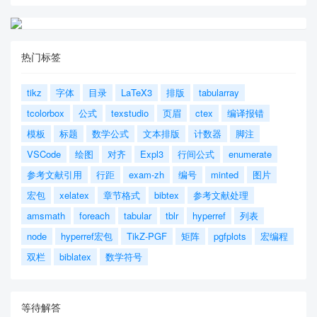
    \section{First appendix}

    In addition, your report must include a lette
热门标签
r to the Chief Financial Officer (CFO) of the Goo
dgrant Foundation, Mr. Alpha Chiang, that describ
es the optimal investment strategy, your modeling 
tikz
字体
目录
LaTeX3
排版
tabularray
approach and major results, and a brief discussio
tcolorbox
公式
texstudio
页眉
ctex
编译报错
n of your proposed concept of a return-on-investm
ent (ROI). This letter should be no more than two 
模板
标题
数学公式
文本排版
计数器
脚注
pages in length.

VSCode
绘图
对齐
Expl3
行间公式
enumerate
    \begin{letter}{Dear, Mr. Alpha Chiang}

参考文献引用
行距
exam-zh
编号
minted
图片
        \lipsum[1-2]

宏包
xelatex
章节格式
bibtex
参考文献处理
amsmath
foreach
tabular
tblr
hyperref
列表
        \vspace{\parskip}

node
hyperref宏包
TikZ-PGF
矩阵
pgfplots
宏编程
        Sincerely yours,

双栏
biblatex
数学符号
        Your friends

    \end{letter}

等待解答
    Here are simulation programmes we used in our 