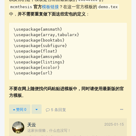
lem choice above.

官方
模板链接
？在这一官方模板的
mcmthesis
demo.tex
    You may delete these instructions as you begi
中，
并不需要重复做下面这些宏包的定义
：
n to type your report here.

    Follow us @COMAPMath on Twitter or COMAPCHINA
\usepackage{amsmath}

OFFICIAL on Weibo for the most up to date contest 
\usepackage{array,tabularx}

information.

\usepackage{booktabs}

\usepackage{subfigure}

\usepackage{float}

    \begin{keywords}

\usepackage{amssymb}

        keyword1; keyword2

\usepackage{listings}

    \end{keywords}

\usepackage{xcolor}

\end{abstract}

\usepackage{url}
\maketitle

%% Generate the Table of Contents, if it's neede
d.

不要在网上随便找代码粘贴进模板中，同时请使用最新版的官
\tableofcontents

方模板
。
\newpage

%%

5
条回复
赞同
0
%% Generate the Memorandum, if it's needed.

%% \memoto{\LaTeX{}studio}

%% \memofrom{Liam Huang}

天云
2025-01-15
%% \memosubject{Happy \TeX{}ing!}

这家伙很懒，什么也没写！
%% \memodate{\today}
