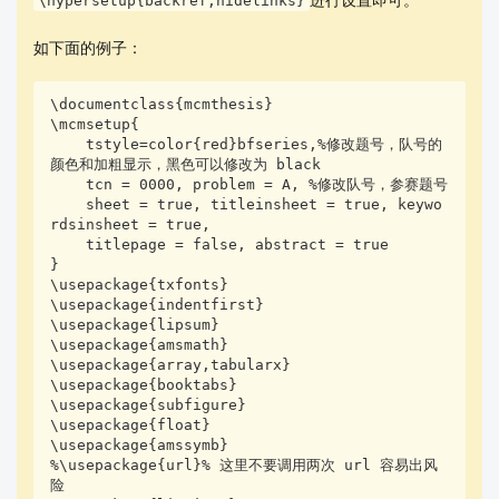
\hypersetup{backref,hidelinks}
进。
usepackage{lipsum}
如下面的例子：
usepackage{amsmath} %数学公式
usepackage{array,tabularx} %表格排版
\documentclass{mcmthesis}

usepackage{booktabs} %三线表
\mcmsetup{

usepackage{subfigure} %用于排版多张图片
    tstyle=color{red}bfseries,%修改题号，队号的
颜色和加粗显示，黑色可以修改为 black

usepackage{float} %用于排版图片位置
    tcn = 0000, problem = A, %修改队号，参赛题号

usepackage{amssymb} %部分数学符号切换字体
    sheet = true, titleinsheet = true, keywo
usepackage{url} %用于排版网址
rdsinsheet = true,

    titlepage = false, abstract = true

usepackage{listings} %用于代码排版
}

usepackage{xcolor} %设置文字和背景的颜色
\usepackage{txfonts}

usepackage{url} %用于排版网址
\usepackage{indentfirst}

\usepackage{lipsum}

usepackage[backref]{hyperref}
\usepackage{amsmath}

hypersetup{
\usepackage{array,tabularx}

\usepackage{booktabs}

\usepackage{subfigure}

hidelinks
\usepackage{float}

\usepackage{amssymb}

} %用于实现引用 cite 的超链接跳转，并去掉绿色方框
%\usepackage{url}% 这里不要调用两次 url 容易出风
险

title{The LaTeX{} Template for MCM Version MCMversion}