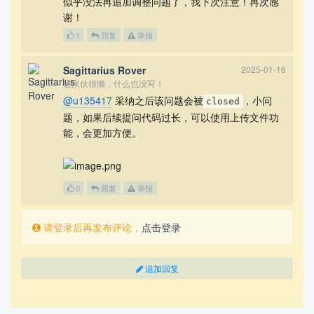
似乎没法再追加调整问题了，我下次注意！再次感
\url{www.tug.org/texlive/}.

谢！
\subsection{Creating and typesetting your documen
1
回复
举报
t}

Follow our WeChat official account for more LaTeX 
Sagittarius Rover
2025-01-16
materials and information.

这家伙很懒，什么也没写！
@u135417
采纳之后该问题会被
，小问
closed
题，如果后续提问代码过长，可以使用上传文件功
\subsection{Syntax (how to type \LaTeX\ commands 
--- these

能，会更加方便。
    are the rules)}

\lipsum[3]

\begin{itemize}

0
回复
举报
    \item the angular velocity of the bat,

    \item the velocity of the ball, and

    \item the position of impact along the bat.

请登录后再发布评论，
点击登录
\end{itemize}

\lipsum[4]

\emph{center of percussion} [Brody 1986], \lipsum
追加回复
[5]

\begin{Theorem} \label{thm:latex}
