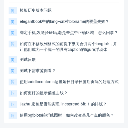
model as follow.\\

模板历史版本问题
问
    \textbf{\textcolor[rgb]{0.98,0.00,0.00}{Input 
matlab source:}}

elegantbook中的lang=cn对\bibname的覆盖失效？
问
    \section{Second appendix}

绑定手机,发送验证码,老是未点中正确区域！怎么回事？
问
    some more text \textcolor[rgb]{0.98,0.00,0.0
如何在不修改列格式的前提下纵向合并两个longtblr，并
问
0}{\textbf{Input C++ source:}}

让他们成为一个统一的具有caption的figure浮动体
\end{appendices}

测试反馈
问
测试下需求范例看？
问
\AImatter

使用\addtocontents适当延长目录长度后页码的处理方式
问
\begin{ReportAiUse}{9}

    \bibitem{AI1}

如何更好的显示偏差曲线？
问
    Bing AI\\

    Query1: write a sort algorithm\\

jiazhu 宏包是否能实现 linespread &lt; 1 的排版？
问
    Output: Sure, I can help you with that. Here 
is a simple implementation of the selection sort 
使用pgfplots绘折线图时，如何改变某几个点的颜色？
问
algorithm in Python:

    \begin{lstlisting}[language=python]
