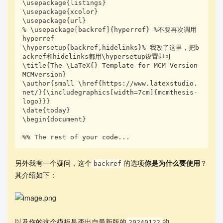
\usepackage{listings}

author{small href{
https://www.latexstudio.net/
}
\usepackage{xcolor}

\usepackage{url}

% \usepackage[backref]{hyperref} %不要再次调用 
{\includegraphics[width=7cm]{mcmthesis-logo}}}
hyperref

\hypersetup{backref,hidelinks}% 我改了这里，把b
ackref和hidelinks都用\hypersetup设置即可

date{today}
\title{The \LaTeX{} Template for MCM Version 
begin{document}
MCMversion}

\author{small \href{https://www.latexstudio.
net/}{\includegraphics[width=7cm]{mcmthesis-
\begin{abstract}

logo}}}

    \par Use this template to begin typing the fi
\date{today}

rst page (summary page) of your electronic repor
\begin{document}

t. This template uses a 12-point Times New Roman 
%% The rest of your code...
font. Submit your paper as an Adobe PDF electroni
c file (e.g. 1111111.pdf), typed in English, with 
a readable font of at least 12-point type.

另外我有一个疑问，这个
的选项
你是为什么要使用
？
backref
其介绍如下：
    Do not include the name of your school, advis
or, or team members on this or any page.

    Papers must be within the 25 page limit.

以及你的这个模板是否出自最新版的
的
20240122
    Be sure to change the control number and prob