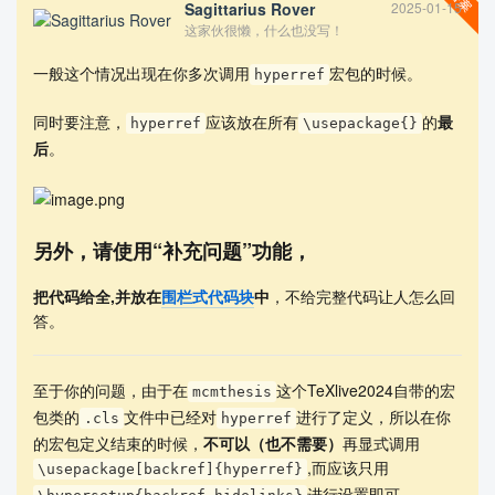
Sagittarius Rover
2025-01-15
%% !Mode:: "TeX:UTF-8"
这家伙很懒，什么也没写！
documentclass{mcmthesis}
%documentclass[CTeX = true]{mcmthesis} % 当使用 CTeX 套
一般这个情况出现在你多次调用
宏包的时候。
hyperref
装时请注释上一行使用该行的设置
mcmsetup{tstyle=color{red}bfseries,%修改题号，队号的颜色和
同时要注意，
应该放在所有
的
最
hyperref
\usepackage{}
加粗显示，黑色可以修改为 black
后
。
tcn = 0000, problem = A, %修改队号，参赛题号

sheet = true, titleinsheet = true, keywordsinshee
另外，请使用“补充问题”功能，
t = true,

把代码给全,并放在
围栏式代码块
中
，不给完整代码让人怎么回
%四款字体可以选择
答。
%usepackage{times}
%usepackage{newtxtext}
至于你的问题，由于在
这个TeXlive2024自带的宏
mcmthesis
%usepackage{palatino}
包类的
文件中已经对
进行了定义，所以在你
.cls
hyperref
usepackage{txfonts}
的宏包定义结束的时候，
不可以（也不需要）
再显式调用
,而应该只用
\usepackage[backref]{hyperref}
usepackage{indentfirst} %首行缩进，注释掉，首行就不再缩
进行设置即可。