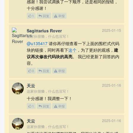
感谢！我尝试调换了一下顺序，还是相同的报错，
%% \memologo{\LARGE I'm pretending to be a LOGO!}

十分感谢！
%% \begin{memo}[Memorandum]

    %%   \lipsum[1-3]

1
回复
举报
    %% \end{memo}

%%

Sagittarius Rover
2025-01-15
\section{Introduction}

这家伙很懒，什么也没写！
\subsection{What's this all about? What's \LaTe
X?}

@u135417
请你再仔细查看一下上面的围栏式代码
\LaTeX\ is a document preparation system which us
块的链接，同时再看下
这个
，为了更好的观感，
建
es the \TeX\

议再次修改代码块的高亮
。 我已经更新了回答的内
typesetting program. It enables you to produce

容。
publication-quality documents with great accuracy 
and

0
回复
举报
consistency. \LaTeX\ works on any computer and pr
oduces

天云
2025-01-16
industry-standard PDF. It is available both in fr
这家伙很懒，什么也没写！
ee (open-source)

十分感谢！我调整一下！
and commercial implementations. \LaTeX\ can be us
ed for any kind

1
回复
举报
of document, but it is especially suited to those 
with complex

天云
2025-01-16
structures, repetitive formatting, or notations l
这家伙很懒，什么也没写！
ike

mathematics. Install the software from
