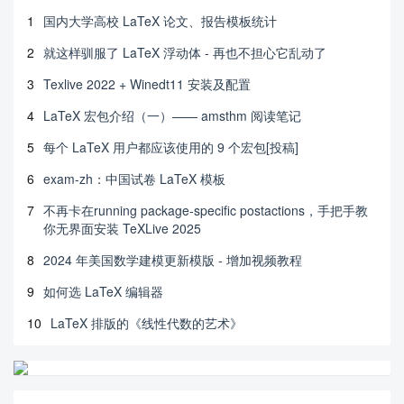
\lipsum[6]

1
国内大学高校 LaTeX 论文、报告模板统计
\section{A Summary}

2
就这样驯服了 LaTeX 浮动体 - 再也不担心它乱动了
\lipsum[6]

3
Texlive 2022 + Winedt11 安装及配置
\section{Evaluate of the Mode}

4
LaTeX 宏包介绍（一）—— amsthm 阅读笔记
\section{Strengths and weaknesses}

5
每个 LaTeX 用户都应该使用的 9 个宏包[投稿]
\lipsum[12]

6
exam-zh：中国试卷 LaTeX 模板
\subsection{Strengths}

\begin{itemize}

7
不再卡在running package-specific postactions，手把手教
    \item \textbf{Applies widely}\\

你无界面安装 TeXLive 2025
    This  system can be used for many types of ai
rplanes, and it also

8
2024 年美国数学建模更新模版 - 增加视频教程
    solves the interference during  the procedure 
of the boarding

9
如何选 LaTeX 编辑器
    airplane,as described above we can get to the  
optimization

10
LaTeX 排版的《线性代数的艺术》
    boarding time.We also know that all the servi
ce is automate.

    \item \textbf{Improve the quality of the airp
ort service}\\

    Balancing the cost of the cost and the benefi