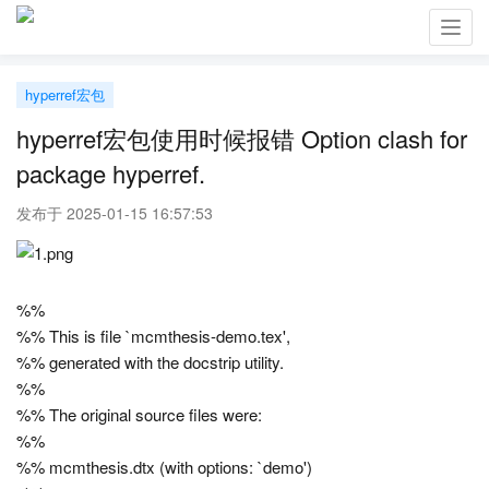
Toggl
navig
hyperref宏包
hyperref宏包使用时候报错 Option clash for
package hyperref.
发布于 2025-01-15 16:57:53
%%
%% This is file `mcmthesis-demo.tex',
%% generated with the docstrip utility.
%%
%% The original source files were:
%%
%% mcmthesis.dtx (with options: `demo')