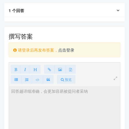
    \LaTeX

\end{Theorem}

1
个回答
\begin{Lemma} \label{thm:tex}

    \TeX .

\end{Lemma}

\begin{proof}

撰写答案
    The proof of theorem.

\end{proof}

请登录后再发布答案，
点击登录
\subsection{Other Assumptions}

\lipsum[6]

\begin{itemize}

    \item

    \item

    \item

预览
    \item

\end{itemize}

\lipsum[7]

\section{Analysis of the Problem}

\begin{figure}[h]

    \small

    \centering
