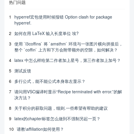
热门问题
t, it will bring in

    more convenient  for airport and passengers.I
1
hyperref宏包使用时候报错 Option clash for package
t also saves many

hyperref.
    human resources for the airline.

\end{itemize}

2
如何在用 LaTeX 输入长度单位 埃?
\subsection{How to cite?}

3
使用 `l3coffins` 将 `amsthm` 环境与一张图片横向拼接后，
bibliography cite use \cite{1,2,3}

整个 `coffin` 上方和下方会附带额外的空隙，如何解决？
AI cite use \AIcite{AI1,AI2,AI3}

4
latex 中怎么样给第二作者加上星号，第三作者加上加号？
\begin{thebibliography}{99}

5
测试反馈
    \bibitem{1} D.~E. KNUTH   The \TeX{}book  the 
American

6
多行公式，能不能公式本身靠左显示？
    Mathematical Society and Addison-Wesley

    Publishing Company , 1984-1986.

7
请问用VSC编译时显示“Recipe terminated with error.”的解
    \bibitem{2}Lamport, Leslie,  \LaTeX{}: `` A D
决方法？
ocument Preparation System '',

8
关于积分的获取问题，细则.一些希望有帮助的建议
    Addison-Wesley Publishing Company, 1986.

    \bibitem{3}\url{https://www.latexstudio.net/}

9
latex的chapter标签怎么做到不强制另起一页？
\end{thebibliography}

10
请教\affiliation如何使用？
\begin{appendices}
