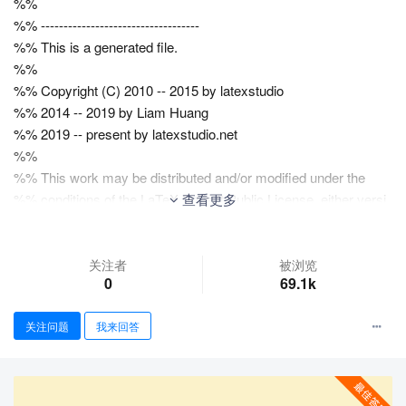
%%
%% -----------------------------------
%% This is a generated file.
%%
%% Copyright (C) 2010 -- 2015 by latexstudio
%% 2014 -- 2019 by Liam Huang
%% 2019 -- present by latexstudio.net
%%
%% This work may be distributed and/or modified under the
%% conditions of the LaTeX Project Public License, either versi
查看更多
on 1.3
%% of this license or (at your option) any later version.
%% The latest version of this license is in
关注者
被浏览
0
69.1k
%%
http://www.latex-project.org/lppl.txt
%% and version 1.3 or later is part of all distributions of LaTeX
关注问题
我来回答
%% version 2005/12/01 or later.
%%
%% The Current Maintainer of this work is latexstudio.net.
%%