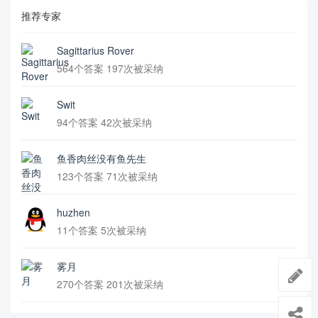
        def selection_sort(arr):

推荐专家
        for i in range(len(arr)):

        min_idx = i

        for j in range(i + 1, len(arr)):

Sagittarius Rover
        if arr[min_idx] > arr[j]:

564个答案 197次被采纳
        min_idx = j

        arr[i], arr[min_idx] = arr[min_idx], arr
[i]

Swit
        return arr

94个答案 42次被采纳
    \end{lstlisting}

    This algorithm sorts an array by repeatedly f
inding the minimum element from the unsorted part 
鱼香肉丝没有鱼先生
of the array and putting it at the beginning. \hr
123个答案 71次被采纳
ef{https://www.geeksforgeeks.org/sorting-algorith
ms/}{The time complexity of this algorithm is O
($n^2$)}.

huzhen
11个答案 5次被采纳
    There are many other sorting algorithms avail
able such as bubble sort, insertion sort, merge s
ort, quick sort, heap sort, and more. Each of the
雾月
se algorithms has its own advantages and disadvan
270个答案 201次被采纳
tages. You can learn more about them on GeeksforG
eeks and Programiz.
