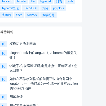
foreach
tabular
tblr
hyperref
列表
node
hyperref宏包
TikZ-PGF
矩阵
pgfplots
宏编程
双栏
biblatex
数学符号
等待解答
模板历史版本问题
问
elegantbook中的lang=cn对\bibname的覆盖失
问
效？
绑定手机,发送验证码,老是未点中正确区域！怎
问
么回事？
如何在不修改列格式的前提下纵向合并两个
问
longtblr，并让他们成为一个统一的具有caption
的figure浮动体
测试反馈
问
测试下需求范例看？
问