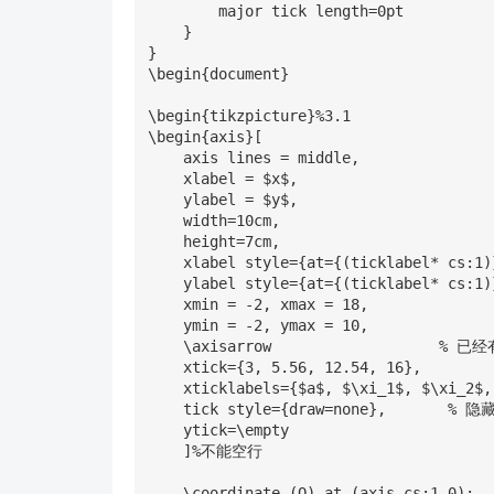
        major tick length=0pt

    }

}

\begin{document}

\begin{tikzpicture}%3.1

\begin{axis}[

    axis lines = middle,

    xlabel = $x$,  

    ylabel = $y$,

    width=10cm,

    height=7cm, 

    xlabel style={at={(ticklabel* cs:1)}, anchor=north, below=1pt},

    ylabel style={at={(ticklabel* cs:1)}, anchor=east, left=1pt},

    xmin = -2, xmax = 18,

    ymin = -2, ymax = 10,

    \axisarrow                   % 已经有逗号

    xtick={3, 5.56, 12.54, 16},

    xticklabels={$a$, $\xi_1$, $\xi_2$, $b$},

    tick style={draw=none},       % 隐藏所有刻度线

    ytick=\empty

    ]%不能空行

    \coordinate (O) at (axis cs:1,0);
