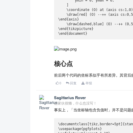
        ymin = 0, ymax = 6,

    ]

    \coordinate (O) at (axis cs:1,0);

    \draw[red] (O) --++ (axis cs:0,5);

\end{axis}

    \draw[dashed,blue] (O) --++ (0,5);

\end{tikzpicture}

\end{document}
核心点
前后两个代码的坐标系似乎有所差异。其背后
0
回复
举报
Sagittarius Rover
这家伙很懒，什么也没写！
事实上，「当坐标轴包含负值时」并不是问题
\documentclass[tikz,border=5pt]{stan
\usepackage{pgfplots}
