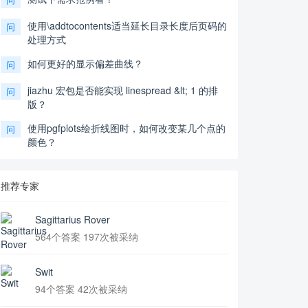
使用\addtocontents适当延长目录长度后页码的
问
处理方式
如何更好的显示偏差曲线？
问
jiazhu 宏包是否能实现 linespread &lt; 1 的排
问
版？
使用pgfplots绘折线图时，如何改变某几个点的
问
颜色？
推荐专家
Sagittarius Rover
564个答案 197次被采纳
Swit
94个答案 42次被采纳