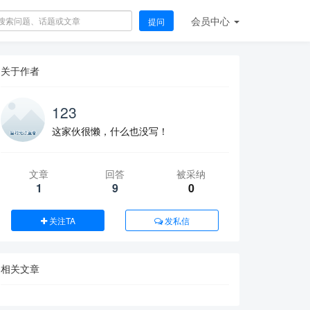
会员
中心
提问
关于作者
123
这家伙很懒，什么也没写！
文章
回答
被采纳
1
9
0
关注TA
发私信
相关文章