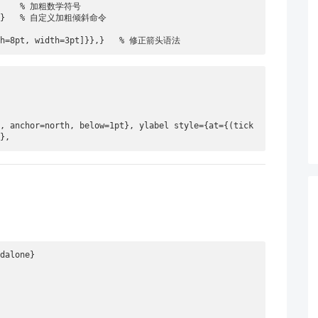
       % 加粗数学符号

#1}}}   % 自定义加粗倾斜命令

ngth=8pt, width=3pt]}},}   % 修正箭头语法
}, anchor=north, below=1pt}, ylabel style={at={(tick
t},
dalone}
