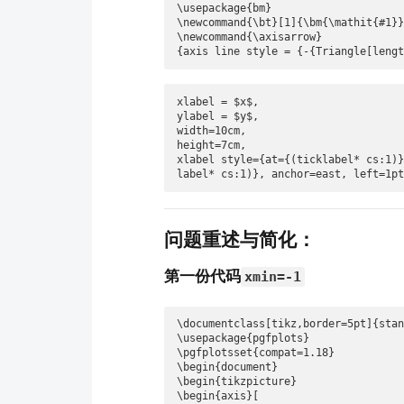
\usepackage{bm}                  
\newcommand{\bt}[1]{\bm{\mathit{
\newcommand{\axisarrow}

{axis line style = {-{Triangle[le
xlabel = $x$,  

ylabel = $y$,

width=10cm,

height=7cm, 

xlabel style={at={(ticklabel* cs:1)
label* cs:1)}, anchor=east, left=1p
问题重述与简化：
第一份代码
xmin=-1
\documentclass[tikz,border=5pt]{stan
\usepackage{pgfplots}

\pgfplotsset{compat=1.18}

\begin{document}

\begin{tikzpicture}

\begin{axis}[
