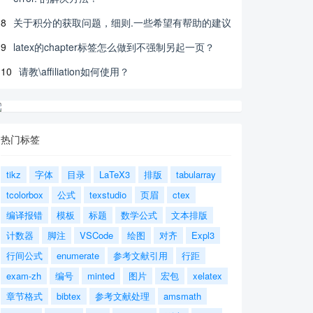
8
关于积分的获取问题，细则.一些希望有帮助的建议
9
latex的chapter标签怎么做到不强制另起一页？
10
请教\affiliation如何使用？
热门标签
tikz
字体
目录
LaTeX3
排版
tabularray
tcolorbox
公式
texstudio
页眉
ctex
编译报错
模板
标题
数学公式
文本排版
计数器
脚注
VSCode
绘图
对齐
Expl3
行间公式
enumerate
参考文献引用
行距
exam-zh
编号
minted
图片
宏包
xelatex
章节格式
bibtex
参考文献处理
amsmath