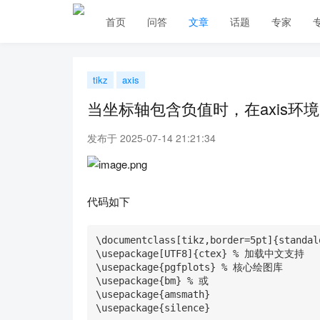
首页
问答
文章
话题
专家
tikz
axis
当坐标轴包含负值时，在axis环
发布于 2025-07-14 21:21:34
代码如下
\documentclass[tikz,border=5pt]{standalo
\usepackage[UTF8]{ctex} % 加载中文支持

\usepackage{pgfplots} % 核心绘图库

\usepackage{bm} % 或 

\usepackage{amsmath}

\usepackage{silence}
