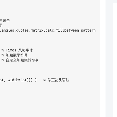
字体警告



,angles,quotes,matrix,calc,fillbetween,pattern
   % Times 风格字体

    % 加粗数学符号

}}   % 自定义加粗倾斜命令

=8pt, width=3pt]}},}   % 修正箭头语法
