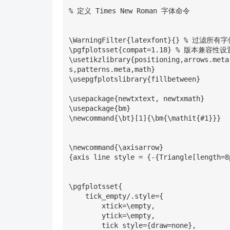
% 定义 Times New Roman 字体命令

\WarningFilter{latexfont}{} % 过滤所有
\pgfplotsset{compat=1.18} % 版本兼容性设置
\usetikzlibrary{positioning,arrows.meta
s,patterns.meta,math}

\usepgfplotslibrary{fillbetween}

\usepackage{newtxtext, newtxmath}    
\usepackage{bm}                     
\newcommand{\bt}[1]{\bm{\mathit{#1}
\newcommand{\axisarrow}

{axis line style = {-{Triangle[length
\pgfplotsset{

    tick_empty/.style={

        xtick=\empty,

        ytick=\empty,

        tick style={draw=none},
