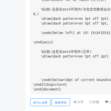
    %比较:这是在axis环境内(当包含负数就会出现异常xmin = -2, xmax = 18, ymin = -2, ymax = 1
0,)

    \draw[dash pattern=on 3pt off 2pt] (O) --++ (0,5);

    \draw[dash pattern=on 5pt off 5pt, red] (O) --++ (axis cs:0,5);

    \node[below left] at (O) {$\bt{O}$};%原点 

\end{axis}

    %比较:这是在axis环境外(正常)

    \draw[dash pattern=on 5pt off 2pt] (O) --++ (0,5);

    \node[below=10pt of current bounding box.south, anchor=north]{图\,3.1};

\end{tikzpicture}

\end{document}
分享
收藏
0
人点赞
发表评论