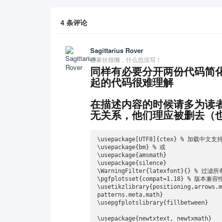
4
条评论
Sagittarius Rover
这家伙很懒，什么也没写！
同样有必要分开两份代码简
起的代码很难理解
在描述内容的时候请多为读
无关系，他们理应被删去（
\usepackage[UTF8]{ctex} % 加载中文支持
\usepackage{bm} % 或 

\usepackage{amsmath}

\usepackage{silence}

\WarningFilter{latexfont}{} % 过滤
\pgfplotsset{compat=1.18} % 版本兼容
\usetikzlibrary{positioning,arrows.
patterns.meta,math}

\usepgfplotslibrary{fillbetween}

\usepackage{newtxtext, newtxmath} 